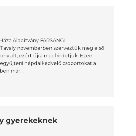
k Háza Alapítvány FARSANGI
. Tavaly novemberben szerveztük meg első
onyult, ezért újra meghirdetjük. Ezen
ybegyűjteni népdalkedvelő csoportokat a
 évben már…
ny gyerekeknek