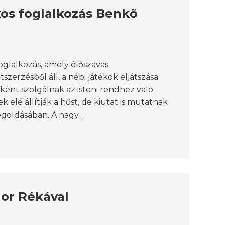
kos foglalkozás Benkő
oglalkozás, amely élőszavas
zerzésből áll, a népi játékok eljátszása
ént szolgálnak az isteni rendhez való
elé állítják a hőst, de kiutat is mutatnak
egoldásában. A nagy…
dor Rékával