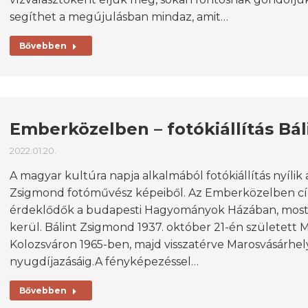
segíthet a megújulásban mindaz, amit…
Bővebben
Emberközelben – fotókiállítás B
2022.01.20.
A magyar kultúra napja alkalmából fotókiállítás nyílik
Zsigmond fotóművész képeiből. Az Emberközelben címe
érdeklődők a budapesti Hagyományok Házában, most 
kerül. Bálint Zsigmond 1937. október 21-én született 
Kolozsváron 1965-ben, majd visszatérve Marosvásárh
nyugdíjazásáig.A fényképezéssel…
Bővebben