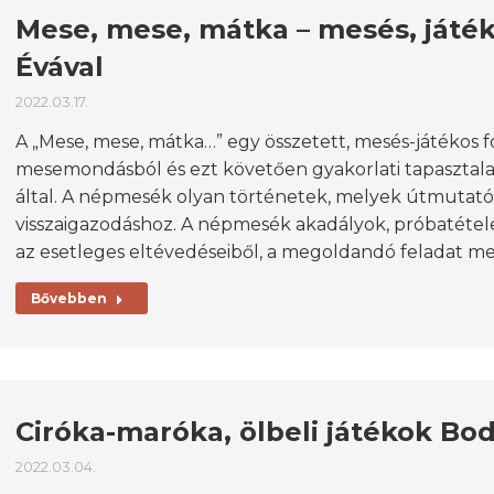
Mese, mese, mátka – mesés, játé
Évával
2022.03.17.
A „Mese, mese, mátka…” egy összetett, mesés-játékos f
mesemondásból és ezt követően gyakorlati tapasztalats
által. A népmesék olyan történetek, melyek útmutatók
visszaigazodáshoz. A népmesék akadályok, próbatételek 
az esetleges eltévedéseiből, a megoldandó feladat m
Bővebben
Ciróka-maróka, ölbeli játékok Bo
2022.03.04.