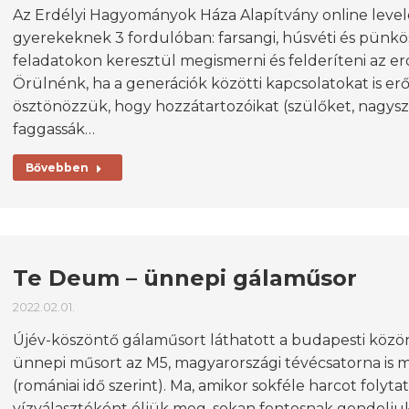
Az Erdélyi Hagyományok Háza Alapítvány online levelez
gyerekeknek 3 fordulóban: farsangi, húsvéti és pünkö
feladatokon keresztül megismerni és felderíteni az erd
Örülnénk, ha a generációk közötti kapcsolatokat is er
ösztönözzük, hogy hozzátartozóikat (szülőket, nagysz
faggassák…
Bővebben
Te Deum – ünnepi gálaműsor
2022.02.01.
Újév-köszöntő gálaműsort láthatott a budapesti közö
ünnepi műsort az M5, magyarországi tévécsatorna is mű
(romániai idő szerint). Ma, amikor sokféle harcot folyta
vízválasztóként éljük meg, sokan fontosnak gondoljuk