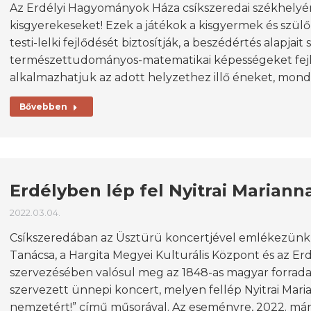
Az Erdélyi Hagyományok Háza csíkszeredai székhelyén 
kisgyerekeseket! Ezek a játékok a kisgyermek és szülő
testi-lelki fejlődését biztosítják, a beszédértés alapjait 
természettudományos-matematikai képességeket fejles
alkalmazhatjuk az adott helyzethez illő éneket, mondó
Bővebben
Erdélyben lép fel Nyitrai Mariann
2022.03.04.
Csíkszeredában az Üsztürü koncertjével emlékezünk
Tanácsa, a Hargita Megyei Kulturális Központ és az 
szervezésében valósul meg az 1848-as magyar forrad
szervezett ünnepi koncert, melyen fellép Nyitrai Mari
nemzetért!” című műsorával. Az eseményre, 2022. már