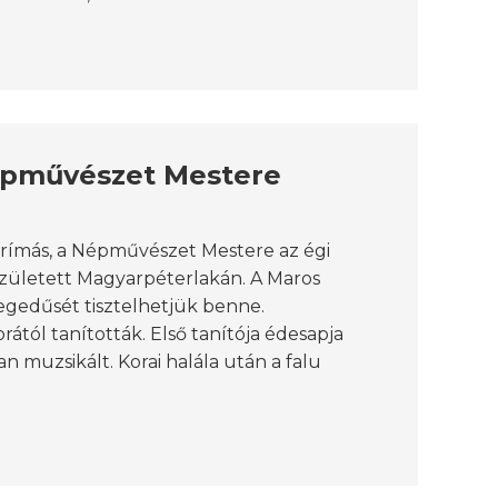
Népművészet Mestere
prímás, a Népművészet Mestere az égi
született Magyarpéterlakán. A Maros
egedűsét tisztelhetjük benne.
tól tanították. Első tanítója édesapja
an muzsikált. Korai halála után a falu