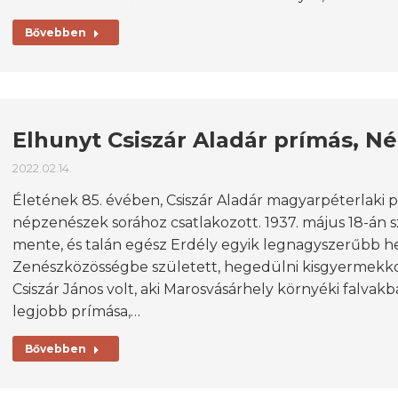
Bővebben
Elhunyt Csiszár Aladár prímás, 
2022.02.14.
Életének 85. évében, Csiszár Aladár magyarpéterlaki 
népzenészek sorához csatlakozott. 1937. május 18-án 
mente, és talán egész Erdély egyik legnagyszerűbb h
Zenészközösségbe született, hegedülni kisgyermekkorá
Csiszár János volt, aki Marosvásárhely környéki falvakb
legjobb prímása,…
Bővebben