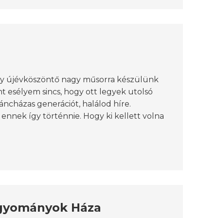
egy újévköszöntő nagy műsorra készülünk
nt esélyem sincs, hogy ott legyek utolsó
áncházas generációt, halálod híre.
nnek így történnie. Hogy ki kellett volna
agyományok Háza