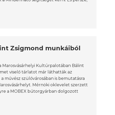
álint Zsigmond munkáiból
 a Marosvásárhelyi Kultúrpalotában Bálint
t viselő tárlatot már láthatták az
a művész szülővárosában is bemutatásra
Marosvásárhelyt. Mérnöki oklevelet szerzett
elyre a MOBEX bútorgyárban dolgozott