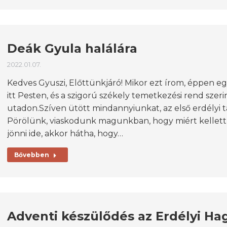
Deák Gyula halálára
2022.01.07.
Kedves Gyuszi, Előttünkjáró! Mikor ezt írom, éppen 
itt Pesten, és a szigorú székely temetkezési rend szeri
utadon.Szíven ütött mindannyiunkat, az első erdélyi t
Pörölünk, viaskodunk magunkban, hogy miért kellett e
jönni ide, akkor hátha, hogy…
Bővebben
Adventi készülődés az Erdélyi H