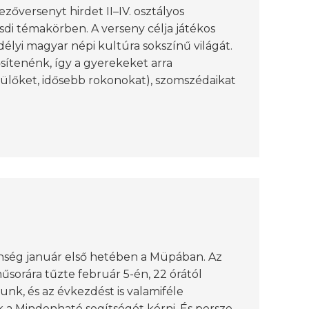
őversenyt hirdet II–IV. osztályos
sdi témakörben. A verseny célja játékos
élyi magyar népi kultúra sokszínű világát.
ősítenénk, így a gyerekeket arra
ülőket, idősebb rokonokat), szomszédaikat
nség január első hetében a Müpában. Az
sorára tűzte február 5-én, 22 órától
tunk, és az évkezdést is valamiféle
 a Mindenható segítségét kérni. És persze,