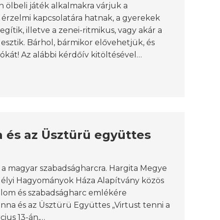
ölbeli játék alkalmakra várjuk a
 érzelmi kapcsolatára hatnak, a gyerekek
segítik, illetve a zenei-ritmikus, vagy akár a
ztik. Bárhol, bármikor elővehetjük, és
kát! Az alábbi kérdőív kitöltésével…
a és az Üsztürü együttes
 a magyar szabadságharcra. Hargita Megye
Erdélyi Hagyományok Háza Alapítvány közös
alom és szabadságharc emlékére
anna és az Üsztürü Együttes „Virtust tenni a
cius 13-án,…