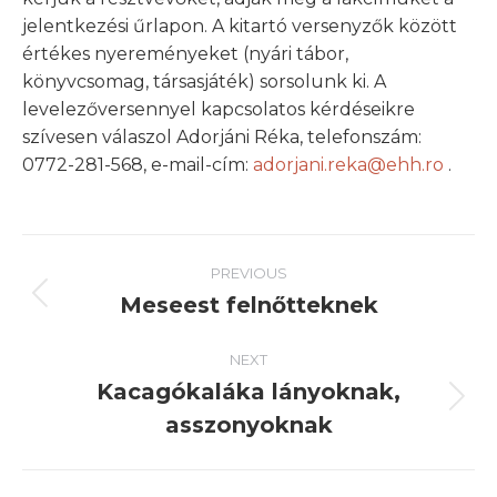
jelentkezési űrlapon. A kitartó versenyzők között
értékes nyereményeket (nyári tábor,
könyvcsomag, társasjáték) sorsolunk ki. A
levelezőversennyel kapcsolatos kérdéseikre
szívesen válaszol Adorjáni Réka, telefonszám:
0772-281-568, e-mail-cím:
adorjani.reka@ehh.ro
.
Post
PREVIOUS
navigation
Meseest felnőtteknek
Previous
post:
NEXT
Kacagókaláka lányoknak,
Next
asszonyoknak
post: