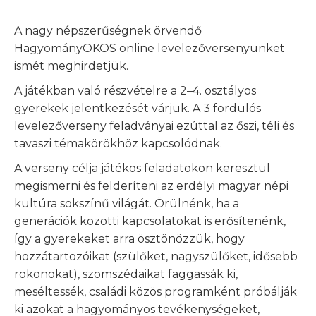
A nagy népszerűségnek örvendő
HagyományOKOS online levelezőversenyünket
ismét meghirdetjük.
A játékban való részvételre a 2–4. osztályos
gyerekek jelentkezését várjuk. A 3 fordulós
levelezőverseny feladványai ezúttal az őszi, téli és
tavaszi témakörökhöz kapcsolódnak.
A verseny célja játékos feladatokon keresztül
megismerni és felderíteni az erdélyi magyar népi
kultúra sokszínű világát. Örülnénk, ha a
generációk közötti kapcsolatokat is erősítenénk,
így a gyerekeket arra
ösztönözzük, hogy
hozzátartozóikat (szülőket, nagyszülőket, idősebb
rokonokat), szomszédaikat faggassák ki,
meséltessék, családi közös programként próbálják
ki azokat a hagyományos tevékenységeket,