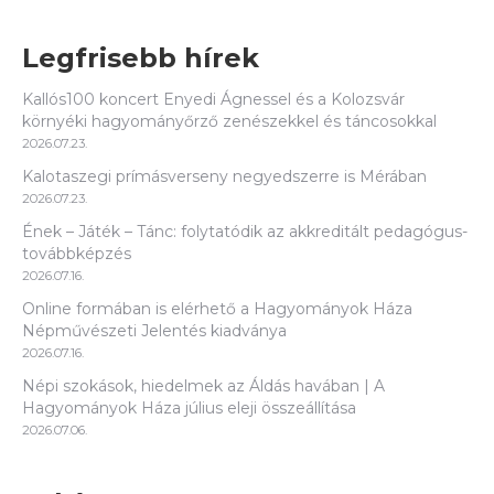
Legfrisebb hírek
Kallós100 koncert Enyedi Ágnessel és a Kolozsvár
környéki hagyományőrző zenészekkel és táncosokkal
2026.07.23.
Kalotaszegi prímásverseny negyedszerre is Mérában
2026.07.23.
Ének – Játék – Tánc: folytatódik az akkreditált pedagógus-
továbbképzés
2026.07.16.
Online formában is elérhető a Hagyományok Háza
Népművészeti Jelentés kiadványa
2026.07.16.
Népi szokások, hiedelmek az Áldás havában | A
Hagyományok Háza július eleji összeállítása
2026.07.06.