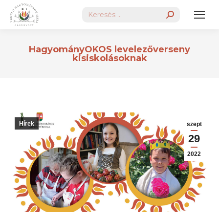
Search:
HagyományOKOS levelezőverseny
kisiskolásoknak
Hírek
szept
29
2022