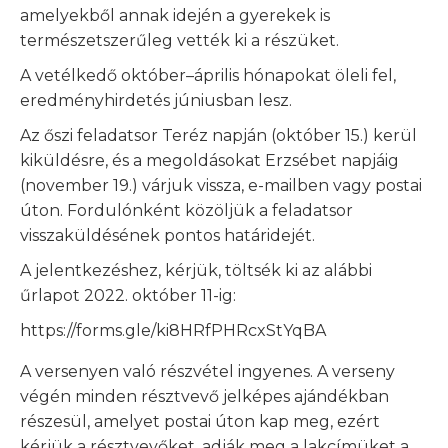
amelyekből annak idején a gyerekek is
természetszerűleg vették ki a részüket.
A vetélkedő október–április hónapokat öleli fel,
eredményhirdetés júniusban lesz.
Az őszi feladatsor Teréz napján (október 15.) kerül
kiküldésre, és a megoldásokat Erzsébet napjáig
(november 19.) várjuk vissza, e-mailben vagy postai
úton. Fordulónként közöljük a feladatsor
visszaküldésének pontos határidejét.
A jelentkezéshez, kérjük, töltsék ki az alábbi
űrlapot 2022. október 11-ig:
https://forms.gle/ki8HRfPHRcxStYqBA
A versenyen való részvétel ingyenes. A verseny
végén minden résztvevő jelképes ajándékban
részesül, amelyet postai úton kap meg, ezért
kérjük a résztvevőket, adják meg a lakcímüket a