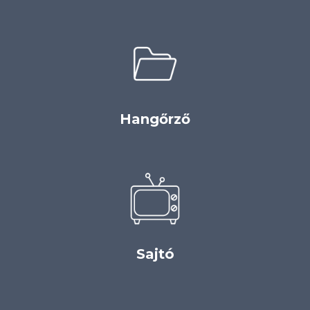
Hangőrző
Sajtó