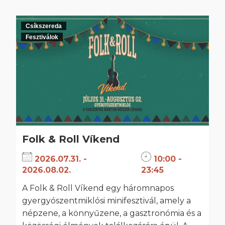
Csíkszereda
Fesztiválok
Folk & Roll Víkend
2026.07.31. -
10:00 -
2026.08.02.
23:45
A Folk & Roll Víkend egy háromnapos
gyergyószentmiklósi minifesztivál, amely a
népzene, a könnyűzene, a gasztronómia és a