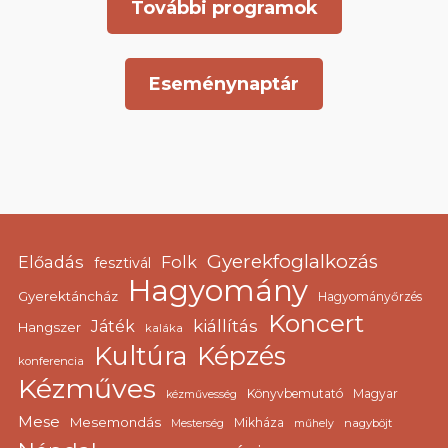
További programok
Eseménynaptár
Gyerekfoglalkozás
Előadás
Folk
fesztivál
Hagyomány
Gyerektáncház
Hagyományőrzés
Koncert
kiállítás
Játék
Hangszer
kaláka
Kultúra
Képzés
konferencia
Kézműves
Könyvbemutató
Magyar
kézművesség
Mese
Mesemondás
Mikháza
nagyböjt
Mesterség
műhely