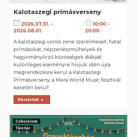
Kalotaszegi prímásverseny
2026.07.31. -
10:00 -
2026.08.01.
20:00
A kalotaszegi vonós zene szerelmeseit, fiatal
prímásokat, népzenészműhelyek és
hagyományőrző közösségek diákjait
különleges eseményre hívjuk: idén újra
megrendezésre kerül a Kalotaszegi
Prímásverseny, a Mera World Music fesztivál
keretén belül!
Részletek
Csíkszereda
Táncház