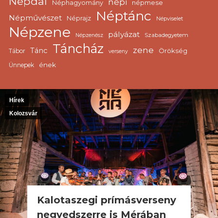
Népdal
népi
népmese
Néphagyomány
Néptánc
Népművészet
Néprajz
Népviselet
Népzene
pályázat
Szabadegyetem
Népzenész
Táncház
zene
Tánc
Örökség
Tábor
verseny
ének
Ünnepek
Hírek
Kolozsvár
Kalotaszegi prímásverseny
negyedszerre is Mérában