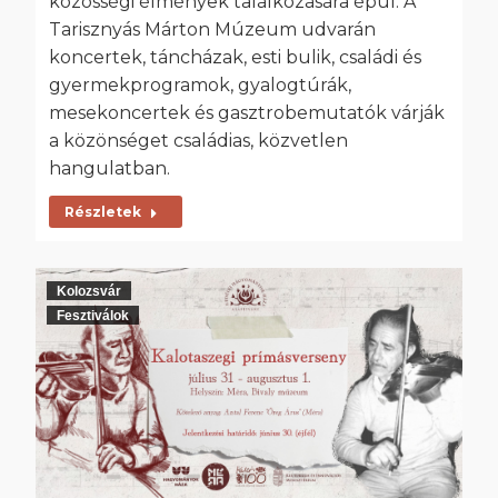
közösségi élmények találkozására épül. A
Tarisznyás Márton Múzeum udvarán
koncertek, táncházak, esti bulik, családi és
gyermekprogramok, gyalogtúrák,
mesekoncertek és gasztrobemutatók várják
a közönséget családias, közvetlen
hangulatban.
Részletek
Kolozsvár
Fesztiválok