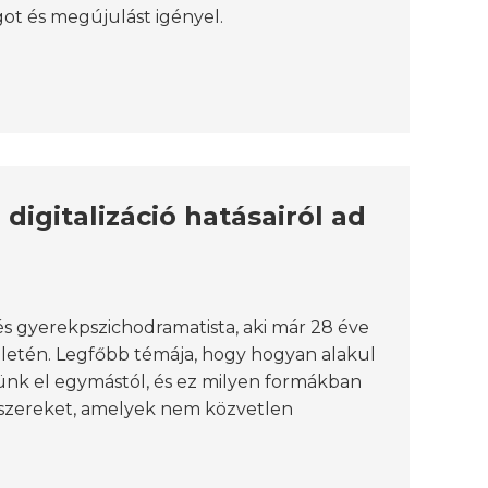
got és megújulást igényel.
digitalizáció hatásairól ad
s gyerekpszichodramatista, aki már 28 éve
rületén. Legfőbb témája, hogy hogyan alakul
etünk el egymástól, és ez milyen formákban
dszereket, amelyek nem közvetlen