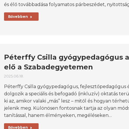
és élő továbbadása folyamatos párbeszédet, nyitottsá
Bővebben
Péterffy Csilla gyógypedagógus a 
elő a Szabadegyetemen
2025.06.18.
Péterffy Csilla gyógypedagógus, fejlesztőpedagógus é
dolgozik a speciális és befogadó (inkluzív) oktatás te
ki az, amikor valaki „más” lesz – mitől és hogyan térh
jelenik meg. Különösen fontosnak tartja az olyan mó
tanítással, hanem élményeken, megéléseken…
Bővebben