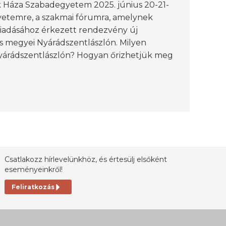
ok Háza Szabadegyetem 2025. június 20-21-
etemre, a szakmai fórumra, amelynek
kiadásához érkezett rendezvény új
s megyei Nyárádszentlászlón. Milyen
yárádszentlászlón? Hogyan őrizhetjük meg
Csatlakozz hírlevelünkhöz, és értesülj elsőként
eseményeinkről!
Feliratkozás