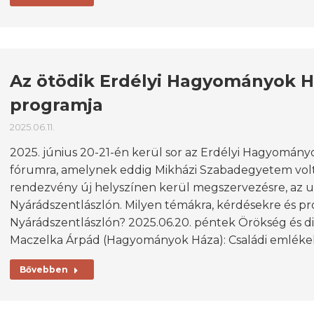
Az ötödik Erdélyi Hagyományok 
programja
2025.06.11.
2025. június 20-21-én kerül sor az Erdélyi Hagyomán
fórumra, amelynek eddig Mikházi Szabadegyetem volt 
rendezvény új helyszínen kerül megszervezésre, az 
Nyárádszentlászlón. Milyen témákra, kérdésekre és 
Nyárádszentlászlón? 2025.06.20. péntek Örökség és dig
Maczelka Árpád (Hagyományok Háza): Családi emléke
Bővebben