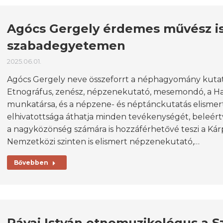
Agócs Gergely érdemes művész is 
szabadegyetemen
2025.06.01.
Agócs Gergely neve összeforrt a néphagyomány kutatás
Etnográfus, zenész, népzenekutató, mesemondó, a
munkatársa, és a népzene- és néptánckutatás elismer
elhivatottsága áthatja minden tevékenységét, beleértv
a nagyközönség számára is hozzáférhetővé teszi a Kár
Nemzetközi szinten is elismert népzenekutató,…
Bővebben
Pávai István etnomuzikológus a 