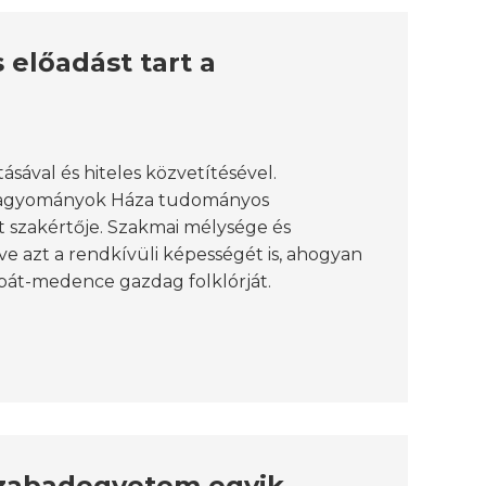
előadást tart a
ával és hiteles közvetítésével.
 Hagyományok Háza tudományos
t szakértője. Szakmai mélysége és
e azt a rendkívüli képességét is, ahogyan
pát-medence gazdag folklórját.
Szabadegyetem egyik