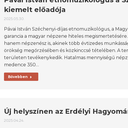
kiemelt előadója
2025.05.30.
Pávai István Széchenyi-díjas etnomuzikológus, a Magy
garancia a magyar népzene hiteles megismertetésére
hanem népzenész is, akinek több évtizedes munkássá
örökség megőrzésében és közkinccsé tételében. A tere
területen tevékenykedik. Hatalmas mennyiségű népzen
medence 350…
Bővebben
Új helyszínen az Erdélyi Hagyo
2025.04.24.