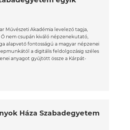
ar Művészeti Akadémia levelező tagja,
. Ő nem csupán kiváló népzenekutató,
ga alapvető fontosságú a magyar népzenei
pmunkától a digitális feldolgozásig széles
ei anyagot gyűjtött össze a Kárpát-
mányok Háza Szabadegyetem