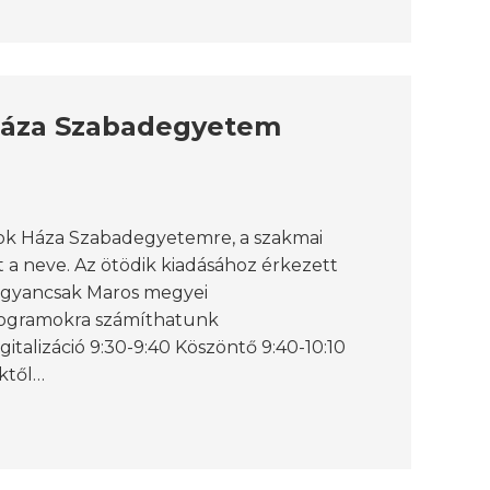
Háza Szabadegyetem
yok Háza Szabadegyetemre, a szakmai
a neve. Az ötödik kiadásához érkezett
ugyancsak Maros megyei
programokra számíthatunk
italizáció 9:30-9:40 Köszöntő 9:40-10:10
ktől…