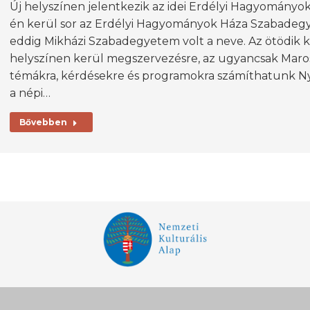
Új helyszínen jelentkezik az idei Erdélyi Hagyomány
én kerül sor az Erdélyi Hagyományok Háza Szabadegy
eddig Mikházi Szabadegyetem volt a neve. Az ötödik 
helyszínen kerül megszervezésre, az ugyancsak Maro
témákra, kérdésekre és programokra számíthatunk N
a népi…
Bővebben