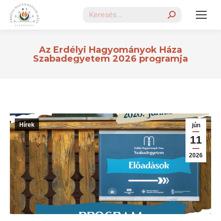
Search:
Az Erdélyi Hagyományok Háza
Szabadegyetem 2026 programja
Hírek
jún
11
2026