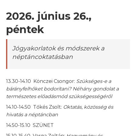
2026. június 26.,
péntek
Jógyakorlatok és módszerek a
néptáncoktatásban
13.30-14.10 Könczei Csongor:
Szükséges-e a
bárányfelhőket bodorítani? Néhány gondolat a
természetes előadásmód szükségességéről
14.10-14.50 Tőkés Zsolt:
Oktatás, közösség és
hivatás a néptáncban
14.50-15.10 SZÜNET
15.10-15.40 Varga Zoltán:
Hagyomány és