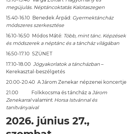
megújulás. Néptáncoktatás Kalotaszegen
15.40-16.10 Benedek Árpád:
Gyermektáncház
módszeres szerkesztése
16.10-16.50 Módos Máté:
Több, mint tánc. Képzések
és módszerek a néptánc és a táncház világában
16.50-17.10 SZÜNET
17.10-18.00
Jógyakorlatok a táncházban
–
Kerekasztal-beszélgetés
20.00-20.40 A Járom Zenekar népzenei koncertje
21.00 Folkkocsma és táncház a
Járom
Zenekarral
valamint
Horsa Istvánnal és
tanítványaival
2026. június 27.,