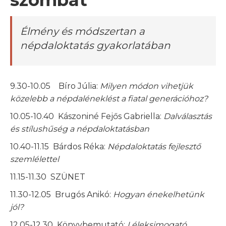
szombat
Élmény és módszertan a
népdaloktatás gyakorlatában
9.30-10.05 Bíro Júlia:
Milyen módon vihetjük
közelebb a népdaléneklést a fiatal generációhoz?
10.05-10.40 Kászoniné Fejős Gabriella:
Dalválasztás
és stílushűség a népdaloktatásban
10.40-11.15 Bárdos Réka:
Népdaloktatás fejlesztő
szemlélettel
11.15-11.30 SZÜNET
11.30-12.05 Brugós Anikó:
Hogyan énekelhetünk
jól?
12.05-12.30 Könyvbemutató:
Léleksimogató