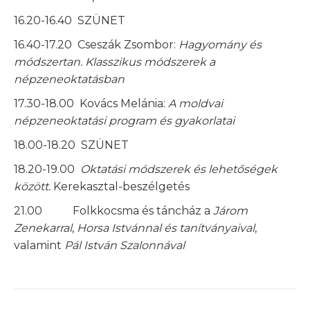
16.20-16.40 SZÜNET
16.40-17.20 Cseszák Zsombor:
Hagyomány és
módszertan. Klasszikus módszerek a
népzeneoktatásban
17.30-18.00 Kovács Melánia:
A moldvai
népzeneoktatási program és gyakorlatai
18.00-18.20 SZÜNET
18.20-19.00
Oktatási módszerek és lehetőségek
között.
Kerekasztal-beszélgetés
21.00 Folkkocsma és táncház a
Járom
Zenekarral
,
Horsa Istvánnal és tanítványaival
,
valamint
Pál István Szalonnával
Post