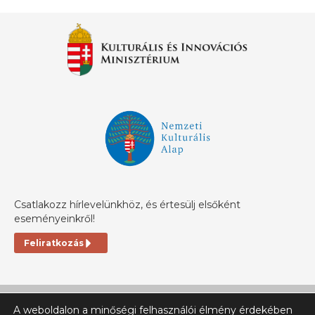
Csatlakozz hírlevelünkhöz, és értesülj elsőként
eseményeinkről!
Feliratkozás
A weboldalon a minőségi felhasználói élmény érdekében