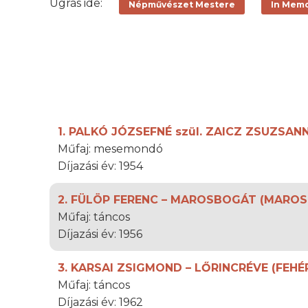
Ugrás ide:
Népművészet Mestere
In Mem
1. PALKÓ JÓZSEFNÉ szül. ZAICZ ZSUZSA
Műfaj: mesemondó
Díjazási év: 1954
2. FÜLÖP FERENC – MAROSBOGÁT (MAROS
Műfaj: táncos
Díjazási év: 1956
3. KARSAI ZSIGMOND – LŐRINCRÉVE (FEHÉ
Műfaj: táncos
Díjazási év: 1962