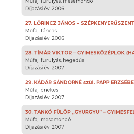
Műfaj: furulyás, mesemondó
Díjazási év: 2006
27. LŐRINCZ JÁNOS – SZÉPKENYERŰSZE
Műfaj: táncos
Díjazási év: 2006
28. TÍMÁR VIKTOR – GYIMESKÖZÉPLOK (H
Műfaj: furulyás, hegedűs
Díjazási év: 2007
29. KÁDÁR SÁNDORNÉ szül. PAPP ERZSÉ
Műfaj: énekes
Díjazási év: 2007
30. TANKÓ FÜLÖP „GYURGYU” – GYIMESF
Műfaj: mesemondó
Díjazási év: 2007