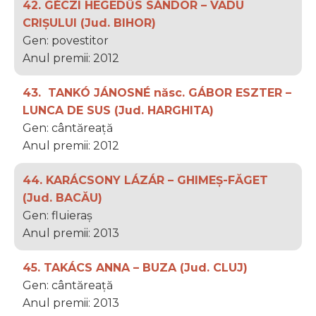
42. GÉCZI HEGEDŰS SÁNDOR – VADU
CRIȘULUI (Jud. BIHOR)
Gen: povestitor
Anul premii: 2012
43. TANKÓ JÁNOSNÉ născ. GÁBOR ESZTER –
LUNCA DE SUS (Jud. HARGHITA)
Gen: cântăreață
Anul premii: 2012
44. KARÁCSONY LÁZÁR – GHIMEȘ-FĂGET
(Jud. BACĂU)
Gen: fluieraș
Anul premii: 2013
45. TAKÁCS ANNA – BUZA (Jud. CLUJ)
Gen: cântăreață
Anul premii: 2013