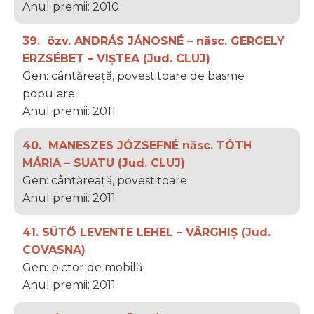
Anul premii: 2010
39. özv. ANDRÁS JÁNOSNÉ – născ. GERGELY
ERZSÉBET – VIȘTEA (Jud. CLUJ)
Gen: cântăreață, povestitoare de basme
populare
Anul premii: 2011
40. MANESZES JÓZSEFNÉ născ. TÓTH
MÁRIA – SUATU (Jud. CLUJ)
Gen: cântăreață, povestitoare
Anul premii: 2011
41. SÜTŐ LEVENTE LEHEL – VÂRGHIȘ (Jud.
COVASNA)
Gen: pictor de mobilă
Anul premii: 2011