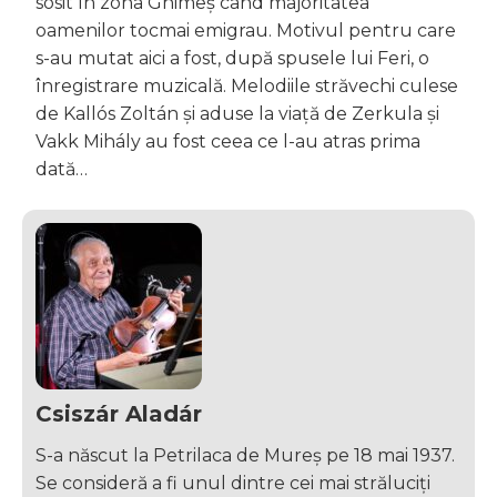
sosit în zona Ghimeș când majoritatea
oamenilor tocmai emigrau. Motivul pentru care
s-au mutat aici a fost, după spusele lui Feri, o
înregistrare muzicală. Melodiile străvechi culese
de Kallós Zoltán și aduse la viață de Zerkula și
Vakk Mihály au fost ceea ce l-au atras prima
dată…
Csiszár Aladár
S-a născut la Petrilaca de Mureș pe 18 mai 1937.
Se consideră a fi unul dintre cei mai străluciți