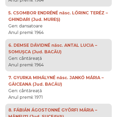
Anul premii: 1964
5. CSOMBOR ENDRÉNÉ născ. LŐRINC TERÉZ –
GHINDARI (Jud. MUREȘ)
Gen: dansatoare
Anul premii: 1964
6. DEMSE DÁVIDNÉ născ. ANTAL LUCIA –
SOMUȘCA (Jud. BACĂU)
Gen: cântăreață
Anul premii: 1964
7. GYURKA MIHÁLYNÉ născ. JANKÓ MÁRIA –
GĂICEANA (Jud. BACĂU)
Gen: cântăreață
Anul premii: 1971
8. FÁBIÁN ÁGOSTONNÉ GYÖRFI MÁRIA –
MĂNEUȚI (Jud. SUCEAVA)