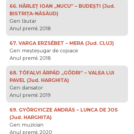
66. HÂRLEŢ IOAN „NUCU” – BUDEȘTI (Jud.
BISTRIȚA-NĂSĂUD)
Gen: lăutar
Anul premii: 2018
67. VARGA ERZSÉBET – MERA (Jud. CLUJ)
Gen: meșteșugar de cojoace
Anul premii: 2018
68. TÓFALVI ÁRPÁD „GÖDRI” – VALEA LUI
PAVEL (Jud. HARGHITA)
Gen: dansator
Anul premii: 2019
69. GYÖRGYICZE ANDRÁS – LUNCA DE JOS
(Jud. HARGHITA)
Gen: muzician
Anul premii: 2020