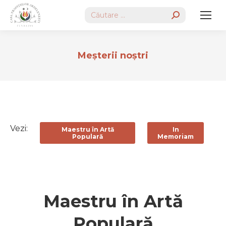
Search:
Meşterii noştri
Vezi:
Maestru în Artă
In
Populară
Memoriam
Maestru în Artă
Populară