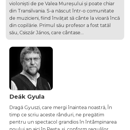
violoniști de pe Valea Mureșului și poate chiar
din Transilvania. S-a născut într-o comunitate
de muzicieni, fiind învățat să cânte la vioară încă
din copilărie. Primul său profesor a fost tatăl
său, Csiszár János, care cântase…
Deák Gyula
Dragă Gyuszi, care mergi înaintea noastră, În
timp ce scriu aceste rânduri, ne pregătim
pentru un spectacol grandios în întâmpinarea
noului an aici în Pesta, și, conform regulilor