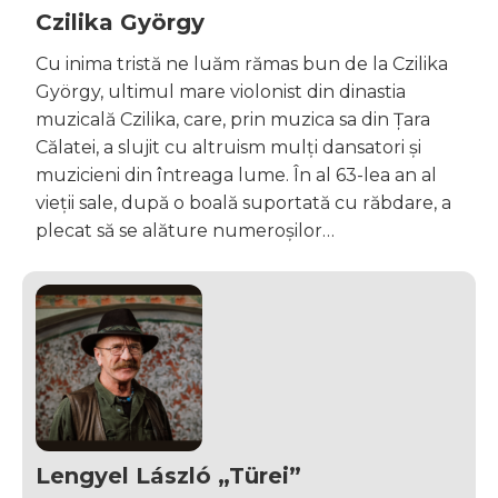
Czilika György
Cu inima tristă ne luăm rămas bun de la Czilika
György, ultimul mare violonist din dinastia
muzicală Czilika, care, prin muzica sa din Țara
Călatei, a slujit cu altruism mulți dansatori și
muzicieni din întreaga lume. În al 63-lea an al
vieții sale, după o boală suportată cu răbdare, a
plecat să se alăture numeroșilor…
Lengyel László „Türei”