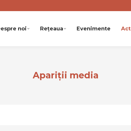
espre noi
Rețeaua
Evenimente
Act
Apariţii media