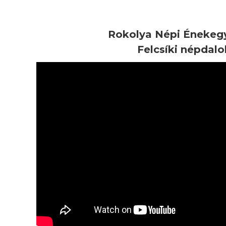
Rokolya Népi Énekegy
Felcsíki népdalo