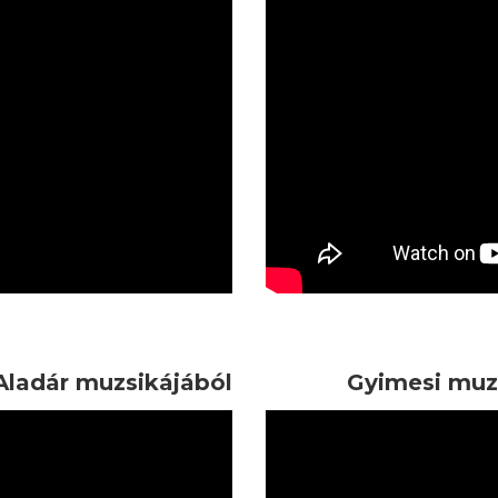
Aladár muzsikájából
Gyimesi muzs