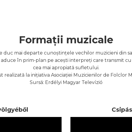
Formații muzicale
tre duc mai departe cunoștințele vechilor muzicieni din sa
i aduce în prim-plan pe acești interpreți care transmit cu 
cea mai apropiată sufletului.
 realizată la inițiativa Asociației Muzicienilor de Folclor 
Sursă: Erdélyi Magyar Televízió
völgyéből
Csipás