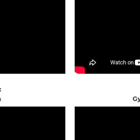
:
a
Gy