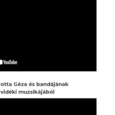
Potta Géza és bandájának
lvidéki muzsikájából