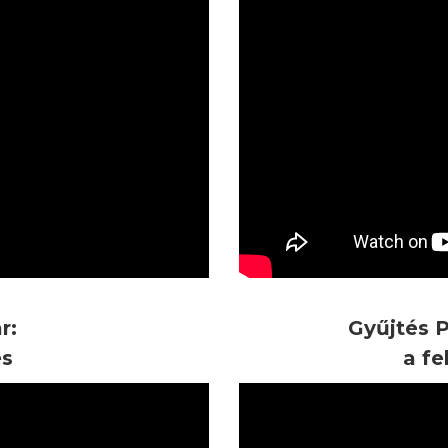
r:
Gyűjtés 
és
a fe