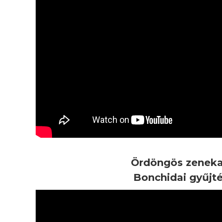
Ördöngös zeneka
Bonchidai gyűjt