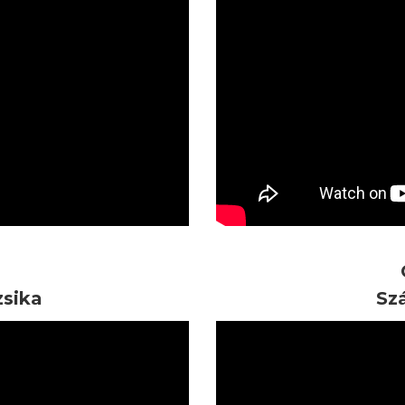
sika
Sz