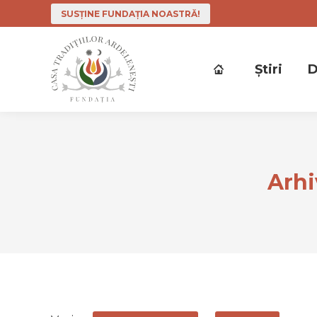
SUSȚINE FUNDAȚIA NOASTRĂ!
Ştiri
D
Arhi