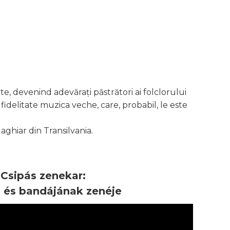
te, devenind adevărați păstrători ai folclorului
fidelitate muzica veche, care, probabil, le este
Maghiar din Transilvania.
Csipás zenekar:
 és bandájának zenéje