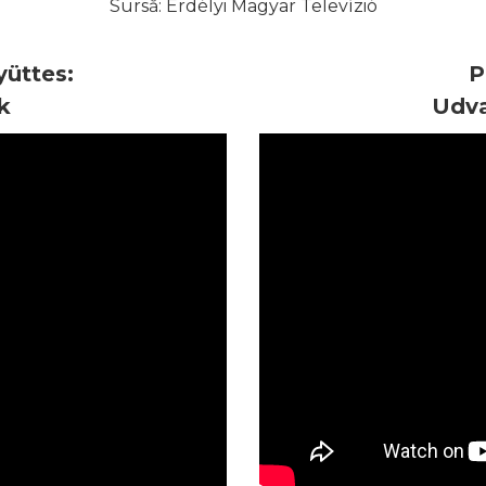
Sursă: Erdélyi Magyar Televízió
üttes:
P
k
Udva