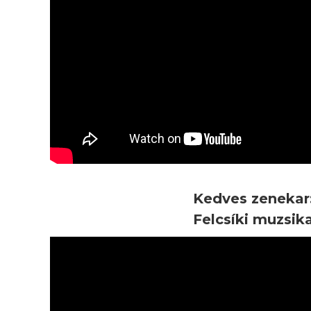
Kedves zenekar
Felcsíki muzsik