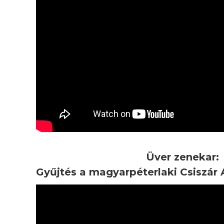
Üver zenekar:
Gyűjtés a magyarpéterlaki Csiszár 