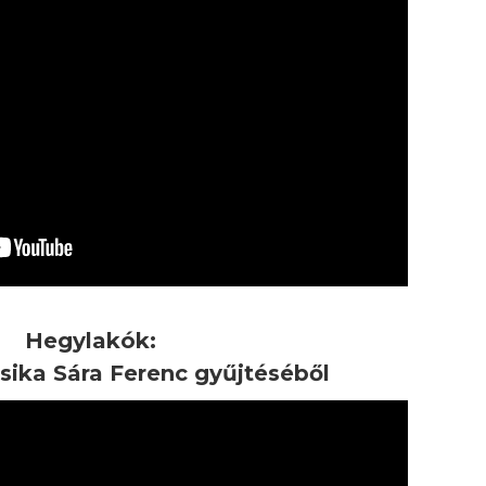
Hegylakók:
ika Sára Ferenc gyűjtéséből