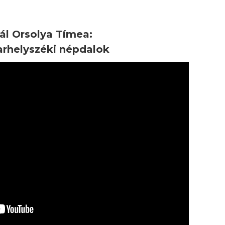
ál Orsolya Tímea:
rhelyszéki népdalok