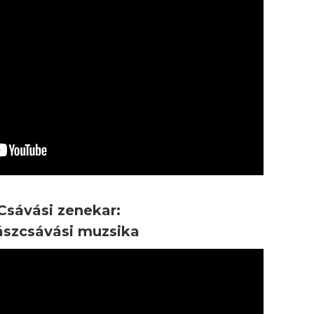
Csávási zenekar:
ászcsávási muzsika