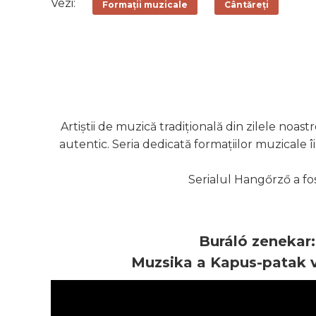
Vezi:
Formații muzicale
Cântăreți
Artiștii de muzică tradițională din zilele noas
autentic. Seria dedicată formațiilor muzicale î
Serialul Hangőrző a fost
Buráló zenekar:
Muzsika a Kapus-patak 