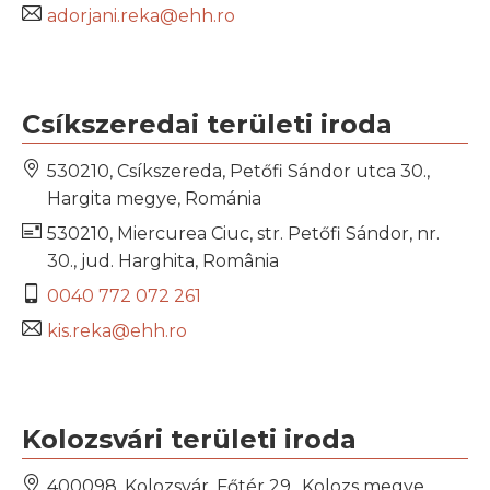
adorjani.reka@ehh.ro
Csíkszeredai területi iroda
530210, Csíkszereda, Petőfi Sándor utca 30.,
Hargita megye, Románia
530210, Miercurea Ciuc, str. Petőfi Sándor, nr.
30., jud. Harghita, România
0040 772 072 261
kis.reka@ehh.ro
Kolozsvári területi iroda
400098, Kolozsvár, Főtér 29., Kolozs megye,