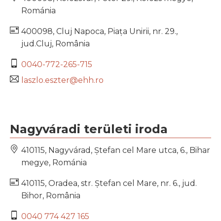
Románia
400098, Cluj Napoca, Piața Unirii, nr. 29.,
jud.Cluj, România
0040-772-265-715
laszlo.eszter@ehh.ro
Nagyváradi területi iroda
410115, Nagyvárad, Ștefan cel Mare utca, 6., Bihar
megye, Románia
410115, Oradea, str.
Ștefan cel Mare
, nr. 6., jud.
Bihor, România
0040 774 427 165