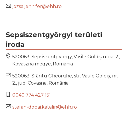
jozsa.jennifer@ehh.ro
Sepsiszentgyörgyi területi
iroda
520063, Sepsiszentgyörgy, Vasile Goldiș utca, 2.,
Kovászna megye, Románia
520063, Sfântu Gheorghe, str. Vasile Goldiș, nr.
2., jud. Covasna, România
0040 774 427 151
stefan-dobai.katalin@ehh.ro