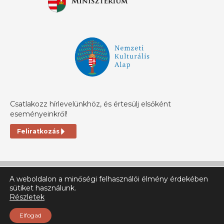
Csatlakozz hírlevelünkhöz, és értesülj elsőként
eseményeinkről!
Feliratkozás
A weboldalon a minőségi felhasználói élmény érdekében
sütiket használunk.
Részletek
© Ehh.ro 2025 | All rigts reserved
Elfogad
Jogi tájékoztató