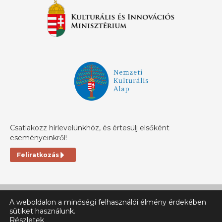
Csatlakozz hírlevelünkhöz, és értesülj elsőként
eseményeinkről!
Feliratkozás
A weboldalon a minőségi felhasználói élmény érdekében
sütiket használunk.
Részletek