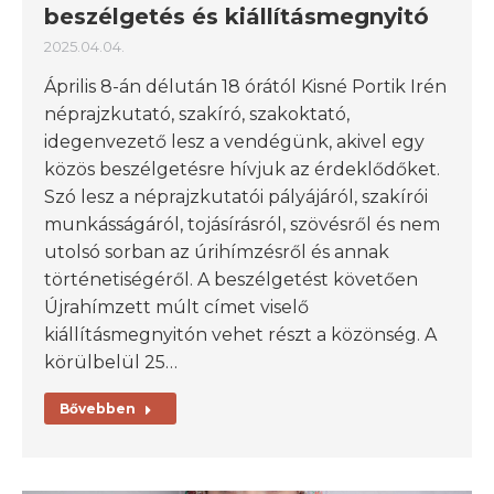
beszélgetés és kiállításmegnyitó
2025.04.04.
Április 8-án délután 18 órától Kisné Portik Irén
néprajzkutató, szakíró, szakoktató,
idegenvezető lesz a vendégünk, akivel egy
közös beszélgetésre hívjuk az érdeklődőket.
Szó lesz a néprajzkutatói pályájáról, szakírói
munkásságáról, tojásírásról, szövésről és nem
utolsó sorban az úrihímzésről és annak
történetiségéről. A beszélgetést követően
Újrahímzett múlt címet viselő
kiállításmegnyitón vehet részt a közönség. A
körülbelül 25…
Bővebben