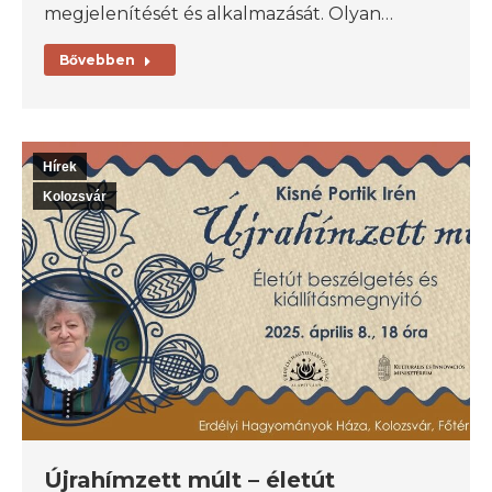
megjelenítését és alkalmazását. Olyan…
Bővebben
Hírek
Kolozsvár
Újrahímzett múlt – életút