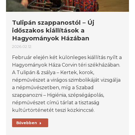
Tulipán szappanostól – Új
időszakos kiállítások a
Hagyományok Házában
2026.02.12.
Február elején két különleges kiállítás nyílt a
Hagyományok Háza Corvin téri székházában.
A Tulipán & zsálya – Kertek, korok,
népművészet a virágos szimbolikáját vizsgálja
a népművészetben, míg a Szabad
szappanozni – Higiénia, szépségápolás,
népművészet című tárlat a tisztaság
kultúrtörténetét teszi közkinccsé.
Bővebben