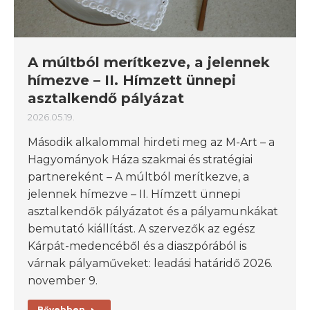
A múltból merítkezve, a jelennek
hímezve – II. Hímzett ünnepi
asztalkendő pályázat
2026.05.19.
Második alkalommal hirdeti meg az M-Art – a
Hagyományok Háza szakmai és stratégiai
partnereként – A múltból merítkezve, a
jelennek hímezve – II. Hímzett ünnepi
asztalkendők pályázatot és a pályamunkákat
bemutató kiállítást. A szervezők az egész
Kárpát-medencéből és a diaszpórából is
várnak pályaműveket: leadási határidő 2026.
november 9.
Bővebben