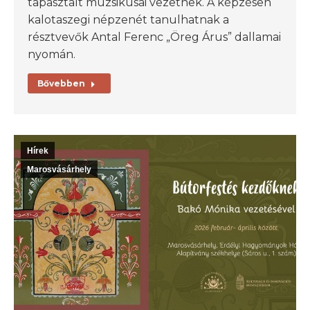
tapasztalt muzsikusai vezetnek. A képzésen
kalotaszegi népzenét tanulhatnak a
résztvevők Antal Ferenc „Öreg Árus” dallamai
nyomán.
Bővebben
Hírek
Marosvásárhely