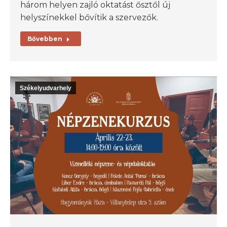
három helyen zajló oktatást ősztől új
helyszínekkel bővítik a szervezők.
Bővebben
Székelyudvarhely