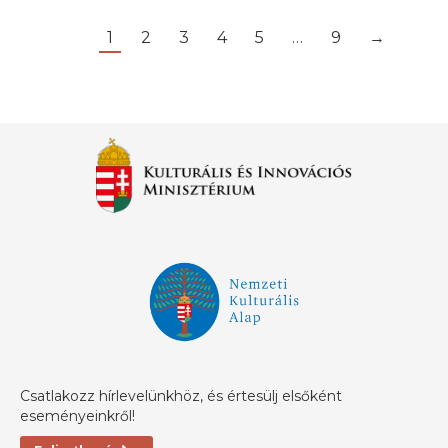
1
2
3
4
5
…
9
→
Csatlakozz hírlevelünkhöz, és értesülj elsőként
eseményeinkről!