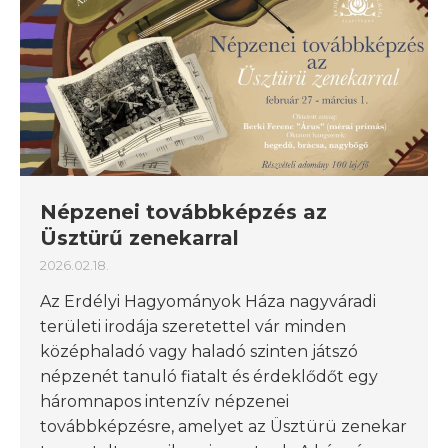
Népzenei továbbképzés az
Üsztürű zenekarral
2026.02.18.
Az Erdélyi Hagyományok Háza nagyváradi
területi irodája szeretettel vár minden
középhaladó vagy haladó szinten játszó
népzenét tanuló fiatalt és érdeklődőt egy
háromnapos intenzív népzenei
továbbképzésre, amelyet az Üsztürü zenekar