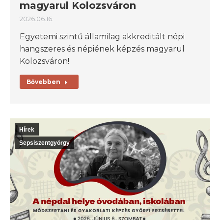
magyarul Kolozsváron
2026.06.16.
Egyetemi szintű államilag akkreditált népi
hangszeres és népiének képzés magyarul
Kolozsváron!
Bővebben
Hírek
Sepsiszentgyörgy