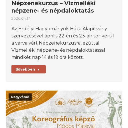
Népzenekurzus – Vízmelléki
népzene- és népdaloktatás
2026.04.17.
Az Erdélyi Hagyományok Háza Alapítvány
szervezésével április 22-én és 23-án sor kerül
a várva várt Népzenekurzusra, ezúttal
Vízmelléki népzene- és népdaloktatással
mindkét nap 14 és 19 óra között.
Bővebben
Nagyvárad