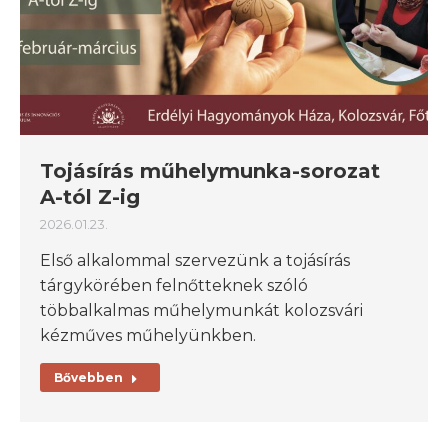
Tojásírás műhelymunka-sorozat
A-tól Z-ig
2026.01.23.
Első alkalommal szervezünk a tojásírás
tárgykörében felnőtteknek szóló
többalkalmas műhelymunkát kolozsvári
kézműves műhelyünkben.
Bővebben