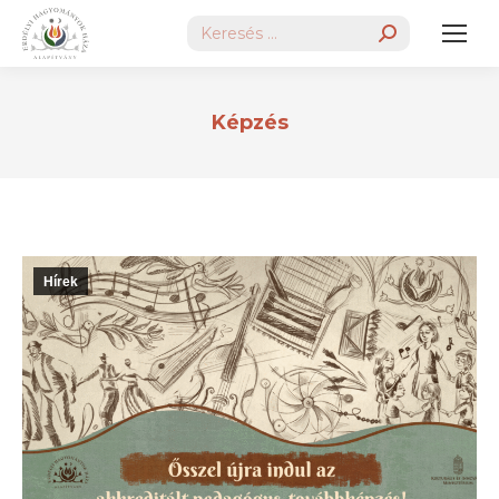
Search:
Képzés
Hírek