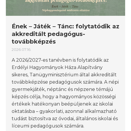
Ének – Játék – Tánc: folytatódik az
akkreditált pedagógus-
továbbképzés
2026.07.16.
A 2026/2027-es tanévben is folytatódik az
Erdélyi Hagyományok Háza Alapítvány
sikeres, Tanügyminisztérium által akkreditált
továbbképzése pedagógusok számára. A népi
gyermekjáték, néptánc és népzene témájú
képzés célja, hogy a hagyományos közösségi
értékek hatékonyan beépüljenek az iskolai
oktatásba – gyakorlati, azonnal alkalmazható
tudást biztosítva az óvodai, általános iskolai és
líceumi pedagógusok számára.