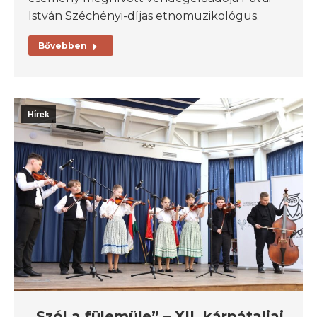
István Széchényi-díjas etnomuzikológus.
Bővebben
Hírek
„Szól a fülemüle” – XII. kárpátaljai