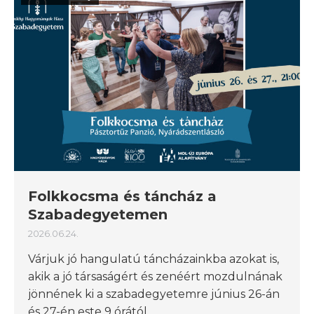
Folkkocsma és táncház a
Szabadegyetemen
2026.06.24.
Várjuk jó hangulatú táncházainkba azokat is,
akik a jó társaságért és zenéért mozdulnának
jönnének ki a szabadegyetemre június 26-án
és 27-én este 9 órától.