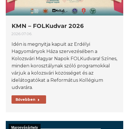
KMN – FOLKudvar 2026
2026.07.06.
Idén is megnyitja kapuit az Erdélyi
Hagyományok Háza szervezésében a
Kolozsvári Magyar Napok FOLKudvara! Színes,
minden korosztálynak szóló programokkal
várjuk a kolozsvári közösséget és az
idelátogatókat a Református Kollégium
udvarára.
Bővebben
Marosvásárhely