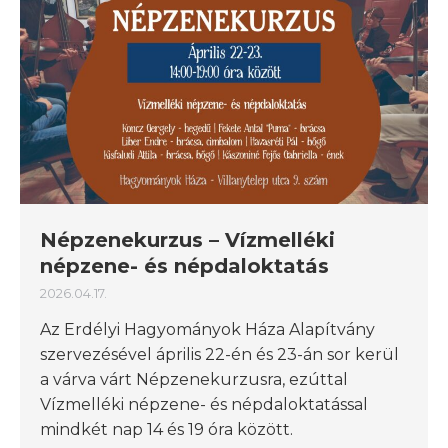
Népzenekurzus – Vízmelléki
népzene- és népdaloktatás
2026.04.17.
Az Erdélyi Hagyományok Háza Alapítvány
szervezésével április 22-én és 23-án sor kerül
a várva várt Népzenekurzusra, ezúttal
Vízmelléki népzene- és népdaloktatással
mindkét nap 14 és 19 óra között.