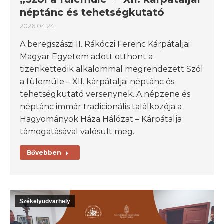
néptánc és tehetségkutató
2026.04.24.
A beregszászi II. Rákóczi Ferenc Kárpátaljai
Magyar Egyetem adott otthont a
tizenkettedik alkalommal megrendezett Szól
a fülemüle – XII. kárpátaljai néptánc és
tehetségkutató versenynek. A népzene és
néptánc immár tradicionális találkozója a
Hagyományok Háza Hálózat – Kárpátalja
támogatásával valósult meg.
Bővebben
Székelyudvarhely