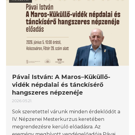
Pávai István: A Maros–Küküllő-
vidék népdalai és tánckísérő
hangszeres népzenéje
2026.05.21.
Sok szeretettel várunk minden érdeklődőt a
IV. Népzenei Mesterkurzus keretében
megrendezésre kerülő előadásra. Az
esemény meghívott vendégelőadója Pávai