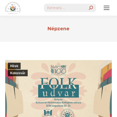
Search:
Népzene
Hírek
Kolozsvár