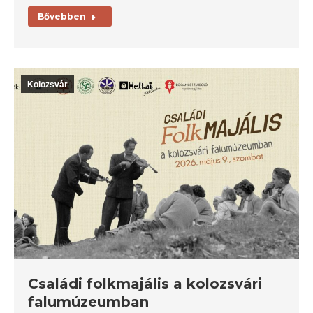
Bővebben
Kolozsvár
Családi folkmajális a kolozsvári
falumúzeumban