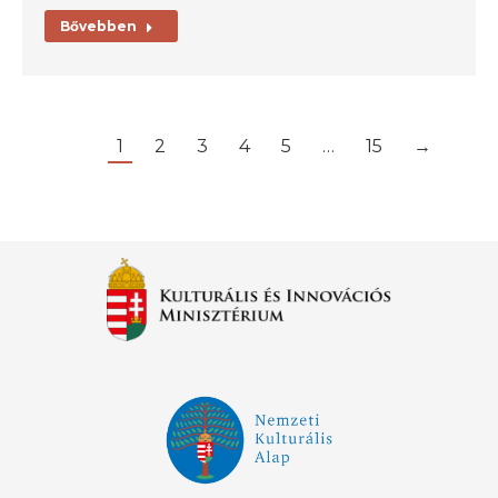
Bővebben
1
2
3
4
5
…
15
→