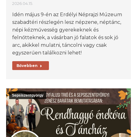
2026.04.15.
Idén május 9-én az Erdélyi Néprajzi Múzeum
szabadtéri részlegén lesz népzene, néptánc,
népi kézművesség gyerekeknek és
felnőtteknek, a vásárban jó falatok és sok jó
arc, akikkel mulatni, táncolni vagy csak
egyszerűen találkozni lehet!
Bővebben
Sepsiszentgyörgy