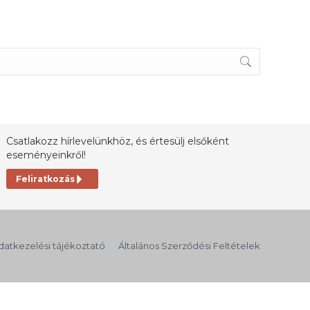
Csatlakozz hírlevelünkhöz, és értesülj elsőként
eseményeinkről!
Feliratkozás
datkezelési tájékoztató
Általános Szerződési Feltételek