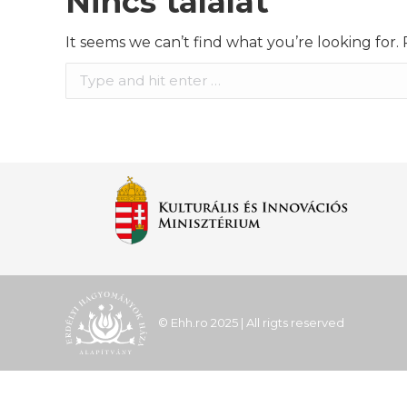
Nincs találat
It seems we can’t find what you’re looking for.
Search:
© Ehh.ro 2025 | All rigts reserved