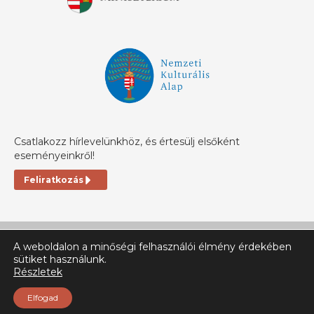
Csatlakozz hírlevelünkhöz, és értesülj elsőként
eseményeinkről!
Feliratkozás
A weboldalon a minőségi felhasználói élmény érdekében
sütiket használunk.
Részletek
© Ehh.ro 2025 | All rigts reserved
Elfogad
Jogi tájékoztató