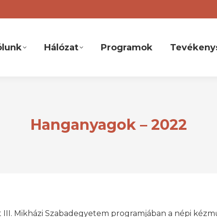
ólunk
Hálózat
Programok
Tevékeny
Hanganyagok – 2022
t III. Mikházi Szabadegyetem programjában a népi kézm