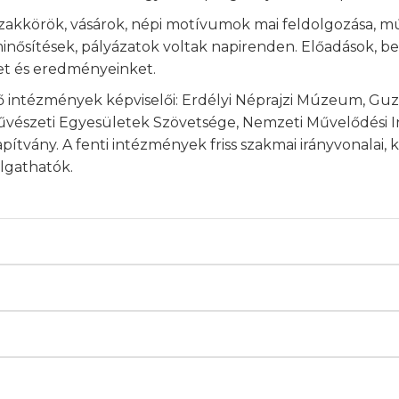
szakkörök, vásárok, népi motívumok mai feldolgozása, m
 minősítések, pályázatok voltak napirenden. Előadások,
et és eredményeinket.
ő intézmények képviselői: Erdélyi Néprajzi Múzeum, Guz
vészeti Egyesületek Szövetsége, Nemzeti Művelődési In
vány. A fenti intézmények friss szakmai irányvonalai, 
lgathatók.