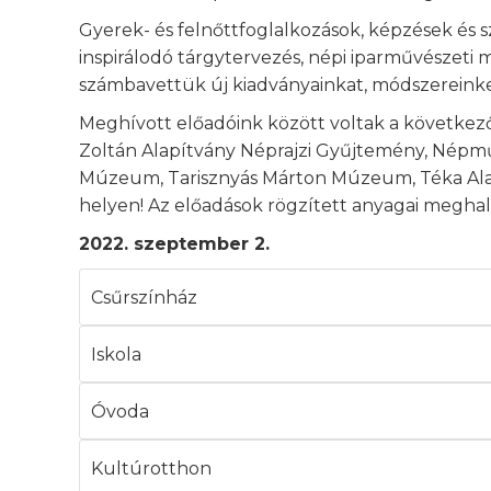
Gyerek- és felnőttfoglalkozások, képzések és 
inspirálodó tárgytervezés, népi iparművészeti
számbavettük új kiadványainkat, módszereink
Meghívott előadóink között voltak a következ
Zoltán Alapítvány Néprajzi Gyűjtemény, Népmű
Múzeum, Tarisznyás Márton Múzeum, Téka Alapít
helyen! Az előadások rögzített anyagai meghal
2022. szeptember 2.
Csűrszínház
Iskola
Óvoda
Kultúrotthon