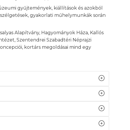
úzeumi gyűjtemények, kiállítások és azokból
 beszélgetések, gyakorlati műhelymunkák során
salyas Alapítvány, Hagyományok Háza, Kallós
tézet, Szentendrei Szabadtéri Néprajzi
koncepciói, kortárs megoldásai mind egy