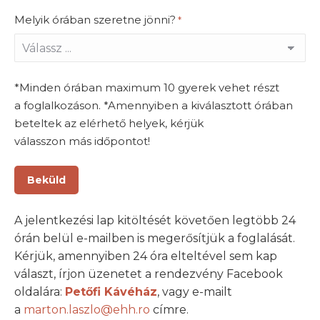
Melyik órában szeretne jönni?
*
*Minden órában maximum 10 gyerek vehet részt
a foglalkozáson. *Amennyiben a kiválasztott órában
beteltek az elérhető helyek, kérjük
válasszon más időpontot!
A jelentkezési lap kitöltését követően legtöbb 24
órán belül e-mailben is megerősítjük a foglalását.
Kérjük, amennyiben 24 óra elteltével sem kap
választ, írjon üzenetet a rendezvény Facebook
oldalára:
Petőfi Kávéház
, vagy e-mailt
a
marton.laszlo@ehh.ro
címre.