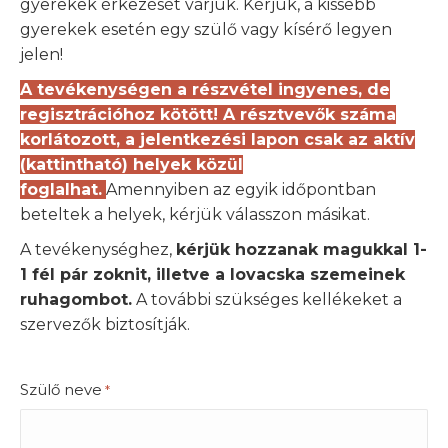
gyerekek érkezését várjuk. Kérjük, a kissebb
gyerekek esetén egy szülő vagy kísérő legyen
jelen!
A tevékenységen a részvétel ingyenes, de
regisztrációhoz kötött! A résztvevők száma
korlátozott, a jelentkezési lapon csak az aktív
(kattintható) helyek közül
foglalhat.
Amennyiben az egyik időpontban
beteltek a helyek, kérjük válasszon másikat.
A tevékenységhez,
kérjük hozzanak magukkal 1-
1 fél pár zoknit, illetve a lovacska szemeinek
ruhagombot.
A további szükséges kellékeket a
szervezők biztosítják.
Szülő neve
*