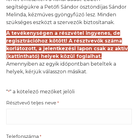
segítségükre a Petőfi Sándor ösztöndíjas Sándor
Melinda, kézműves gyöngyfűző lesz. Minden
szükséges eszközt a szervezők biztosítanak.
A tevékenységen a részvétel ingyenes, de
regisztrációhoz kötött! A résztvevők száma
korlátozott, a jelentkezési lapon csak az aktív
(kattintható) helyek közül foglalhat.
Amennyiben az egyik időpontban beteltek a
helyek, kérjük válasszon másikat.
"
" a kötelező mezőket jelöli
*
Résztvevő teljes neve
*
Telefonszáma
*