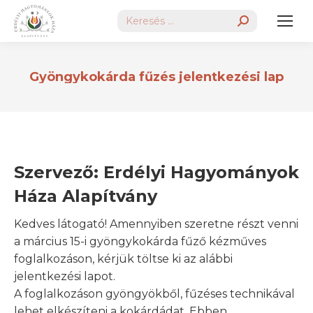
Search:
Gyöngykokárda fűzés jelentkezési lap
Szervező: Erdélyi Hagyományok
Háza Alapítvány
Kedves látogató! Amennyiben szeretne részt venni
a március 15-i gyöngykokárda fűző kézműves
foglalkozáson, kérjük töltse ki az alábbi
jelentkezési lapot.
A foglalkozáson gyöngyökből, fűzéses technikával
lehet elkészíteni a kokárdádat. Ebben