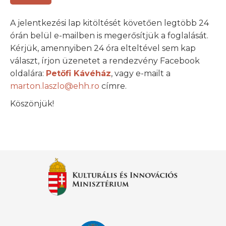
A jelentkezési lap kitöltését követően legtöbb 24
órán belül e-mailben is megerősítjük a foglalását.
Kérjük, amennyiben 24 óra elteltével sem kap
választ, írjon üzenetet a rendezvény Facebook
oldalára:
Petőfi Kávéház
, vagy e-mailt a
marton.laszlo@ehh.ro
címre.
Köszönjük!