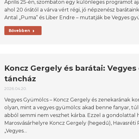
Április 25-én, szombaton egy különleges programot a
ahol 20 órától a várva vért régi, jó népzenész barátain
Antal „Puma” és Liber Endre – mutatják be Vegyes g
Bővebben
Koncz Gergely és barátai: Vegyes
táncház
2026.04.20.
Vegyes Gyümölcs – Koncz Gergely és zenekarának kon
olyan, mint a vegyes gyümölcs: akad benne fanyar, tú
abból semmi nem veszhet kárba. Ezzel a gondolattal 
Marosvásárhelyre Koncz Gergely (hegedű), Havasréti P
„Vegyes…