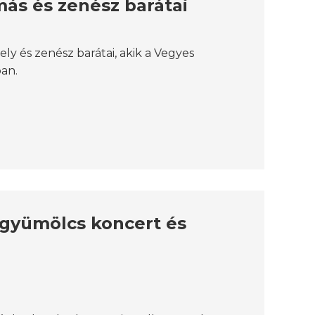
más és zenész barátai
ly és zenész barátai, akik a Vegyes
an.
 gyümölcs koncert és