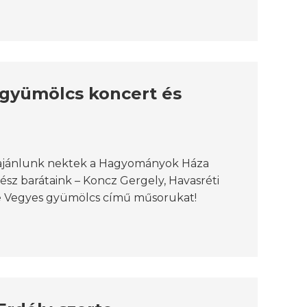
 gyümölcs koncert és
t ajánlunk nektek a Hagyományok Háza
nész barátaink – Koncz Gergely, Havasréti
be Vegyes gyümölcs című műsorukat!