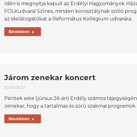
Idén is megnyitja kapuit az Erdélyi Hagyományok Ház
FOLKudvara! Színes, minden korosztálynak szóló progr
az idelátogatókat a Református Kollégium udvarára.
Bővebben
Járom zenekar koncert
2026.06.22.
Péntek este (június 26-án) Erdély számos tájegységé
zenekar, hogy a tartalmas és sűrű szakmai programok 
Bővebben