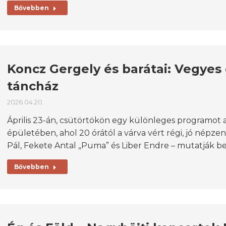
Bővebben
Koncz Gergely és barátai: Vegyes
táncház
2026.04.20.
Április 23-án, csütörtökön egy különleges programo
épületében, ahol 20 órától a várva vért régi, jó népze
Pál, Fekete Antal „Puma” és Liber Endre – mutatják 
Bővebben