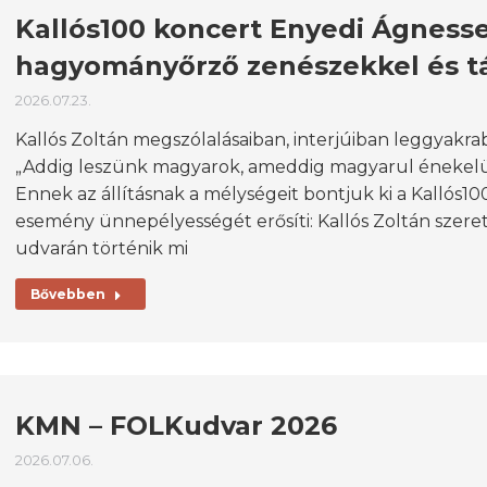
Kallós100 koncert Enyedi Ágnesse
hagyományőrző zenészekkel és t
2026.07.23.
Kallós Zoltán megszólalásaiban, interjúiban leggyakr
„Addig leszünk magyarok, ameddig magyarul énekelü
Ennek az állításnak a mélységeit bontjuk ki a Kallós100
esemény ünnepélyességét erősíti: Kallós Zoltán szere
udvarán történik mi
Bővebben
KMN – FOLKudvar 2026
2026.07.06.