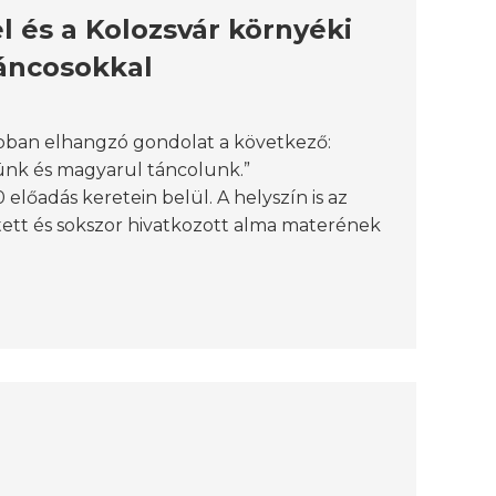
l és a Kolozsvár környéki
áncosokkal
abban elhangzó gondolat a következő:
nk és magyarul táncolunk.”
 előadás keretein belül. A helyszín is az
tett és sokszor hivatkozott alma materének