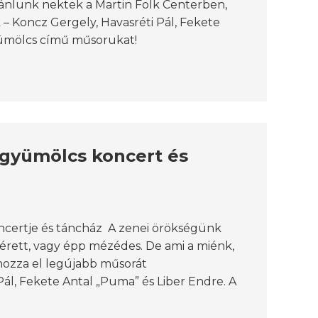
jánlunk nektek a Martin Folk Centerben,
k – Koncz Gergely, Havasréti Pál, Fekete
yümölcs című műsorukat!
 gyümölcs koncert és
certje és táncház A zenei örökségünk
lérett, vagy épp mézédes. De ami a miénk,
hozza el legújabb műsorát
ál, Fekete Antal „Puma” és Liber Endre. A