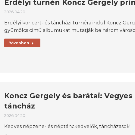
Erdélyi turnén Koncz Gergely prí
2026.04.20.
Erdélyi koncert- és táncházi turnéra indul Koncz Gerge
gyümölcs című albumukat mutatják be három városb
Bővebben
Koncz Gergely és barátai: Vegyes
táncház
2026.04.20.
Kedves népzene- és néptánckedvelők, táncházasok!