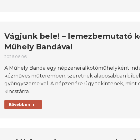
Vágjunk bele! – lemezbemutató k
Műhely Bandával
2026.06.06.
A Műhely Banda egy népzenei alkotóműhelyként indul
kézműves műteremben, szeretnek alaposabban bíbelőd
gyöngyszemeivel. A népzenére úgy tekintenek, mint eg
kincstárra.
Bővebben