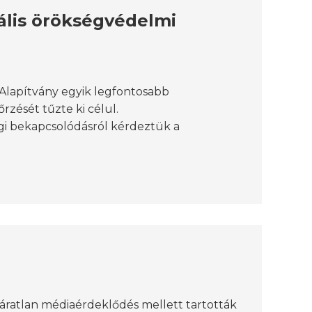
ális örökségvédelmi
Alapítvány egyik legfontosabb
zését tűzte ki célul.
égi bekapcsolódásról kérdeztük a
áratlan médiaérdeklődés mellett tartották