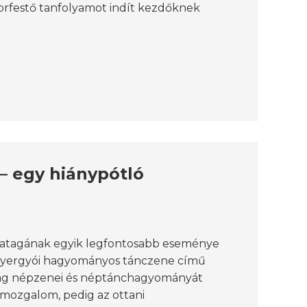
orfestő tanfolyamot indít kezdőknek
 egy hiánypótló
atagának egyik legfontosabb eseménye
t Gyergyói hagyományos tánczene című
dag népzenei és néptánchagyományát
zmozgalom, pedig az ottani