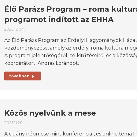
Élő Parázs Program – roma kultur
programot indított az EHHA
2025.12.04.
Az Élő Parázs Program az Erdélyi Hagyományok Háza 
kezdeményezése, amely az erdélyi roma kultúra megőr
A program jelentőségéről, célkitűzéseiről és a közöss
koordinátort, András Lórándot.
Bővebben
Közös nyelvünk a mese
2025.11.28.
A cigány népmese mint konferencia-, és online téma P