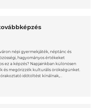
t továbbképzés
áron népi gyermekjáték, néptánc és
özösségi, hagyományos értékeket
ntos ez a képzés? Napjainkban különösen
k és megőrizzék kulturális örökségünket.
órakoztató időtöltést kínálnak,…