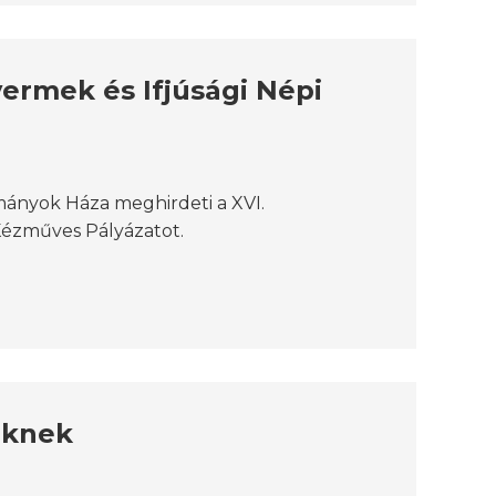
rmek és Ifjúsági Népi
ányok Háza meghirdeti a XVI.
ézműves Pályázatot.
őknek