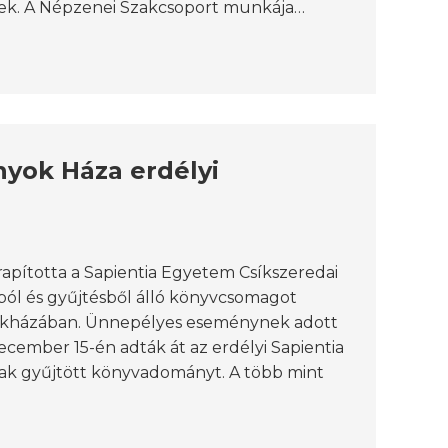
tek. A Népzenei Szakcsoport munkája…
nyok Háza erdélyi
ította a Sapientia Egyetem Csíkszeredai
l és gyűjtésből álló könyvcsomagot
zékházában. Ünnepélyes eseménynek adott
cember 15-én adták át az erdélyi Sapientia
k gyűjtött könyvadományt. A több mint