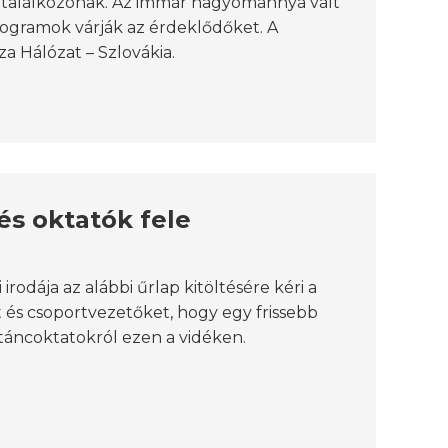
sztalálkozónak. Az immár hagyománnyá vált
ogramok várják az érdeklődőket. A
 Hálózat – Szlovákia.
és oktatók fele
odája az alábbi űrlap kitöltésére kéri a
t és csoportvezetőket, hogy egy frissebb
ptáncoktatokról ezen a vidéken.