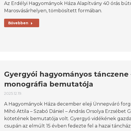
Az Erdélyi Hagyományok Háza Alapítvány 40 órás bút
Marosvásárhelyen, tömbösített formában.
Bővebben
Gyergyói hagyományos tánczene –
monográfia bemutatója
2025.12.19.
A Hagyományok Háza december eleji Ünnepváró forg
Mihó Attila – Szabó Dániel – András Orsolya Erzsébe
kötetének bemutatója volt. Gyergyó vidékének gaz
csupán az elmúlt 15 évben fedezte fel a hazai tánchá