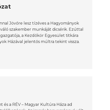
ózat
innal Jövőre lesz tízéves a Hagyományok
váló szakember munkáját dicsérik. Ezúttal
igazgatója, a Kezdőkör Egyesület titkára
 Házával jelentős múltra tekint vissza.
t és a RÉV – Magyar Kultúra Háza ad