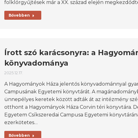
folklórgyűjtések már a XX. század elején megkezdőd
Bővebben
Írott szó karácsonyra: a Hagyomá
könyvadománya
2025.12.17.
A Hagyományok Háza jelentős könyvadománnyal gyarap
Campusának Egyetemi könyvtárát. A magánadománybó
ünnepélyes keretek között adták át az intézmény s
otthont a Hagyományok Háza Corvin téri könyvtára. De
Egyetem Csíkszeredai Campusa Egyetemi könyvtárána
ezerkötetes…
Bővebben