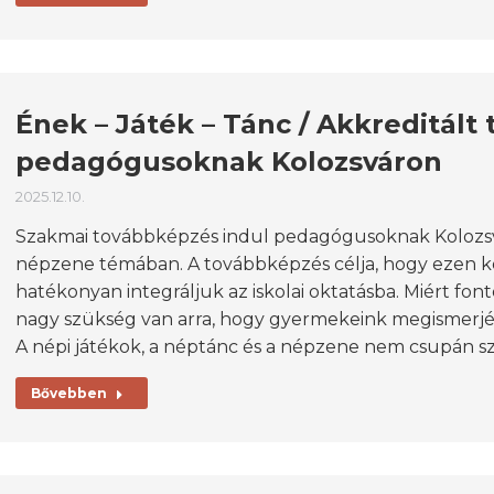
Ének – Játék – Tánc / Akkreditál
pedagógusoknak Kolozsváron
2025.12.10.
Szakmai továbbképzés indul pedagógusoknak Kolozsv
népzene témában. A továbbképzés célja, hogy ezen k
hatékonyan integráljuk az iskolai oktatásba. Miért fo
nagy szükség van arra, hogy gyermekeink megismerjé
A népi játékok, a néptánc és a népzene nem csupán sz
Bővebben