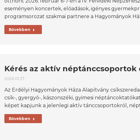
otthont 2026. február 6-7-én a IV. Felvidéki Népzené
eseményen koncertek, előadások, igényes gyermekpr
programsorozat szakmai partnere a Hagyományok Háza
Bővebben
Kérés az aktív néptánccsoportok 
2026.01.27.
Az Erdélyi Hagyományok Háza Alapítvány csíkszeredai ir
csík-, gyergyó-, kászonszéki, gyimesi néptáncoktatóka
képet kapjunk a jelenlegi aktív tánccsoportokról, né
Bővebben