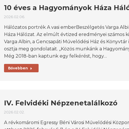
10 éves a Hagyományok Háza Hál
2026.02.06.
Hálózatos portrék A vasi emberBeszélgetés Varga Alb
Háza Hálózat. Az elmúlt évtized eredményei számos ki
Varga Albin, a Gencsapáti Művelődési Ház és Könyvtár 
osztja meg gondolatait. „Közös munkánk a Hagyományok
Még 2018-ban kaptunk egy felkérést, hogy…
Bővebben
IV. Felvidéki Népzenetalálkozó
2026.02.02.
A révkomáromi Egressy Béni Városi Művelődési Közpon