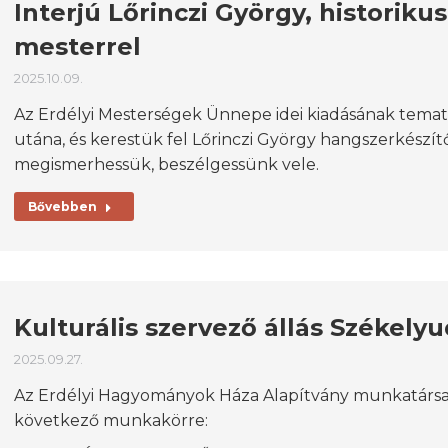
Interjú Lőrinczi György, historik
mesterrel
2025.10.09.
Az Erdélyi Mesterségek Ünnepe idei kiadásának temati
utána, és kerestük fel Lőrinczi György hangszerkészí
megismerhessük, beszélgessünk vele.
Bővebben
Kulturális szervező állás Székely
2025.09.27.
Az Erdélyi Hagyományok Háza Alapítvány munkatársat 
következő munkakörre: