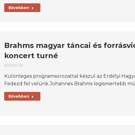
Bővebben
Brahms magyar táncai és forrásv
koncert turné
2025.10.10.
Különleges programsorozattal készül az Erdélyi Hag
Fedezd fel velünk Johannes Brahms legismertebb művei
Bővebben