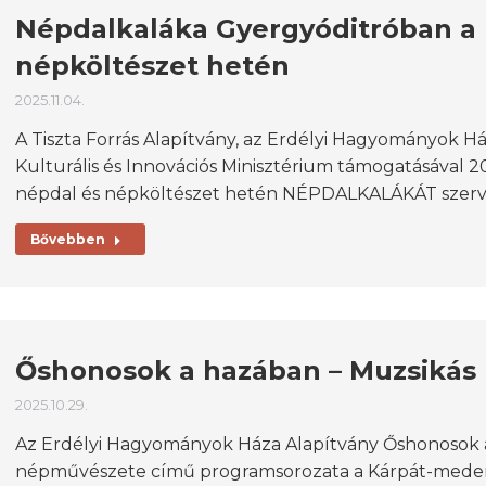
Népdalkaláka Gyergyóditróban a
népköltészet hetén
2025.11.04.
A Tiszta Forrás Alapítvány, az Erdélyi Hagyományok Ház
Kulturális és Innovációs Minisztérium támogatásával 
népdal és népköltészet hetén NÉPDALKALÁKÁT szerv
Bővebben
Őshonosok a hazában – Muzsikás 
2025.10.29.
Az Erdélyi Hagyományok Háza Alapítvány Őshonosok 
népművészete című programsorozata a Kárpát-meden