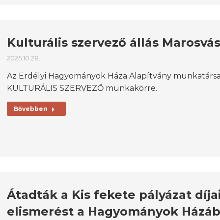
Kulturális szervező állás Marosvá
2025.10.28.
Az Erdélyi Hagyományok Háza Alapítvány munkatársat
KULTURÁLIS SZERVEZŐ munkakörre.
Bővebben
Átadták a Kis fekete pályázat díjai
elismerést a Hagyományok Házá