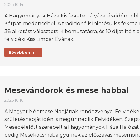
2025.10.14.
A Hagyományok Háza Kis fekete pályázatára idén több
Kárpát-medencéből. A tradicionális ihletésű kis fekete
38 alkotást választott ki bemutatásra, és 10 díjat íté
felvidéki Kiss Limpár Évának.
Bővebben
Mesevándorok és mese habbal
2025.10.10.
A Magyar Népmese Napjának rendezvényei Felvidék
születésnapját idén is megünneplik Felvidéken. Szept
Mesedélelőtt szerepelt a Hagyományok Háza Hálózat 
pedig Mesekocsmába gyűlnek az élőszavas mesemondá