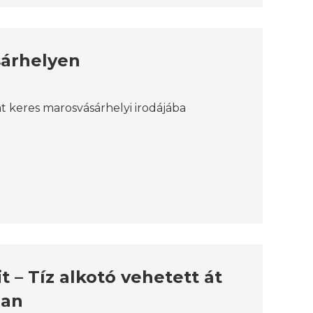
sárhelyen
 keres marosvásárhelyi irodájába
t – Tíz alkotó vehetett át
ban