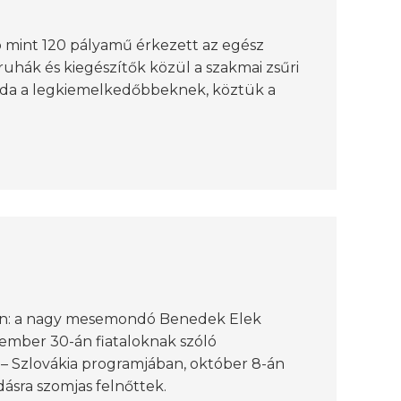
 mint 120 pályamű érkezett az egész
 ruhák és kiegészítők közül a szakmai zsűri
lt oda a legkiemelkedőbbeknek, köztük a
en: a nagy mesemondó Benedek Elek
ember 30-án fiataloknak szóló
– Szlovákia programjában, október 8-án
sra szomjas felnőttek.