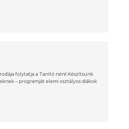
dája folytatja a Tanító néni! Készítsünk
knek – programját elemi osztályos diákok