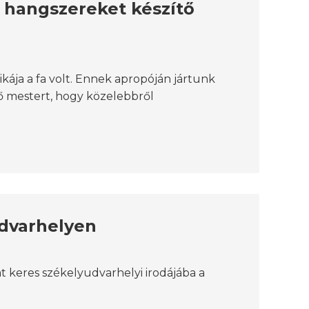
us hangszereket készítő
kája a fa volt. Ennek apropóján jártunk
tő mestert, hogy közelebbről
udvarhelyen
keres székelyudvarhelyi irodájába a