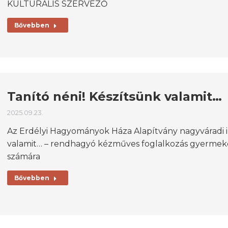
KULTURÁLIS SZERVEZŐ
Bővebben
Tanító néni! Készítsünk valamit…
2025.09.23.
Az Erdélyi Hagyományok Háza Alapítvány nagyváradi iro
valamit… – rendhagyó kézműves foglalkozás gyermeke
számára
Bővebben