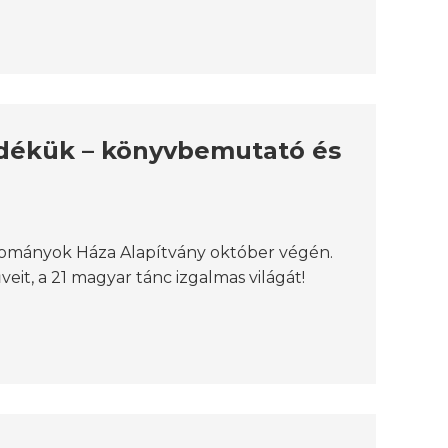
idékük – könyvbemutató és
yományok Háza Alapítvány október végén.
t, a 21 magyar tánc izgalmas világát!