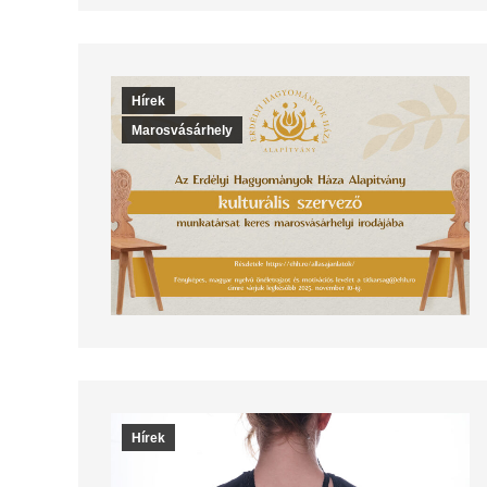
Hírek
Marosvásárhely
Hírek