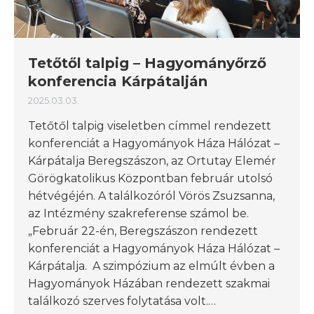
Tetőtől talpig – Hagyományőrző
konferencia Kárpátalján
2025.03.03.
Tetőtől talpig viseletben címmel rendezett
konferenciát a Hagyományok Háza Hálózat –
Kárpátalja Beregszászon, az Ortutay Elemér
Görögkatolikus Központban február utolsó
hétvégéjén. A találkozóról Vörös Zsuzsanna,
az Intézmény szakreferense számol be.
„Február 22-én, Beregszászon rendezett
konferenciát a Hagyományok Háza Hálózat –
Kárpátalja. A szimpózium az elmúlt évben a
Hagyományok Házában rendezett szakmai
találkozó szerves folytatása volt.…