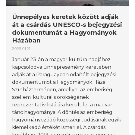
Ünnepélyes keretek között adják
át a csárdás UNESCO-s bejegyzési
dokumentumát a Hagyományok
Házában
2025.01.21.
Január 23-án a magyar kultúra napjához
kapcsolódva ünnepi esemény keretében
adják át a Paraguayban odaítélt bejegyzési
dokumentumot a Hagyományok Háza
Színháztermében, amellyel az emberiség
szellemi kulturális örökségének
reprezentatív listájára került fel a magyar
tánc hagyománya. A döntés az emberiség
hagyományozódó közösségi tudásának egyik
kiemelkedő értékét ismeri el. A csárdás
korábban, 2019-ben már a magyar nemzeti…