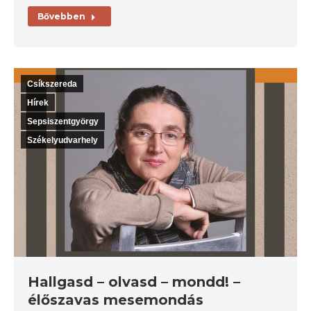
Bővebben
Csíkszereda
Hírek
Sepsiszentgyörgy
Székelyudvarhely
Hallgasd – olvasd – mondd! –
élőszavas mesemondás