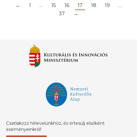
←
1
…
15
16
17
18
19
…
37
→
Csatlakozz hírlevelünkhöz, és értesülj elsőként
eseményeinkről!