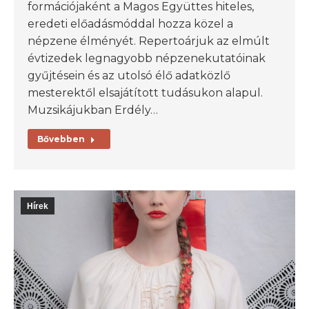
formációjaként a Magos Együttes hiteles,
eredeti előadásmóddal hozza közel a
népzene élményét. Repertoárjuk az elmúlt
évtizedek legnagyobb népzenekutatóinak
gyűjtésein és az utolsó élő adatközlő
mesterektől elsajátított tudásukon alapul.
Muzsikájukban Erdély…
Bővebben
Hírek