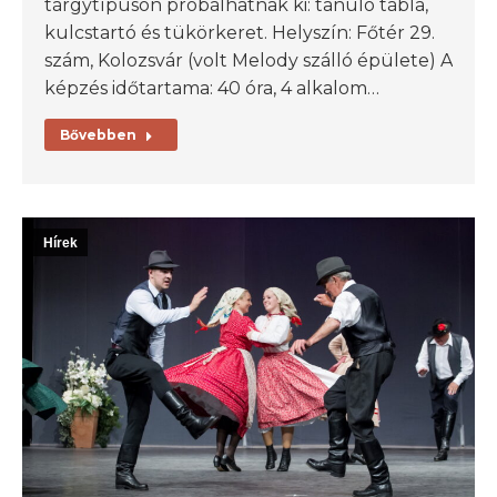
tárgytípuson próbálhatnak ki: tanuló tábla,
kulcstartó és tükörkeret. Helyszín: Főtér 29.
szám, Kolozsvár (volt Melody szálló épülete) A
képzés időtartama: 40 óra, 4 alkalom…
Bővebben
Hírek