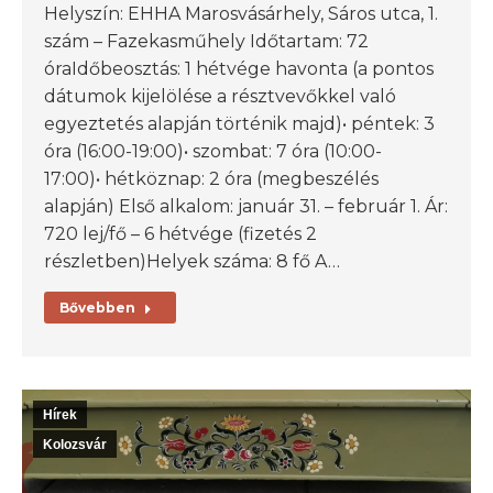
Helyszín: EHHA Marosvásárhely, Sáros utca, 1.
szám – Fazekasműhely Időtartam: 72
óraIdőbeosztás: 1 hétvége havonta (a pontos
dátumok kijelölése a résztvevőkkel való
egyeztetés alapján történik majd)• péntek: 3
óra (16:00-19:00)• szombat: 7 óra (10:00-
17:00)• hétköznap: 2 óra (megbeszélés
alapján) Első alkalom: január 31. – február 1. Ár:
720 lej/fő – 6 hétvége (fizetés 2
részletben)Helyek száma: 8 fő A…
Bővebben
Hírek
Kolozsvár