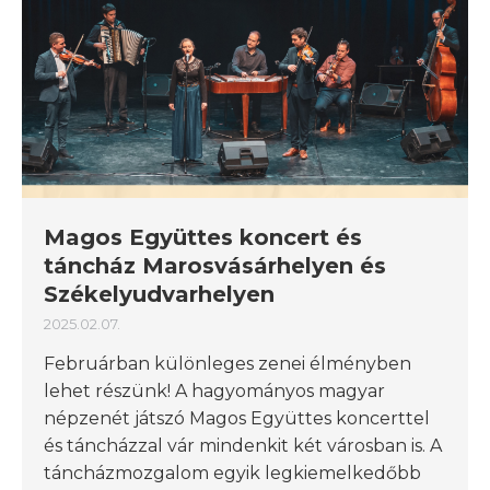
Magos Együttes koncert és
táncház Marosvásárhelyen és
Székelyudvarhelyen
2025.02.07.
Februárban különleges zenei élményben
lehet részünk! A hagyományos magyar
népzenét játszó Magos Együttes koncerttel
és táncházzal vár mindenkit két városban is. A
táncházmozgalom egyik legkiemelkedőbb