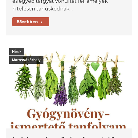
és egyéb tárgyat vonultat fel, amelyek
hitelesen tanúskodnak…
Bővebben
Hírek
Marosvásárhely