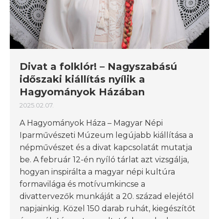
Divat a folklór! – Nagyszabású
időszaki kiállítás nyílik a
Hagyományok Házában
2025.02.07.
A Hagyományok Háza – Magyar Népi
Iparművészeti Múzeum legújabb kiállítása a
népművészet és a divat kapcsolatát mutatja
be. A február 12-én nyíló tárlat azt vizsgálja,
hogyan inspirálta a magyar népi kultúra
formavilága és motívumkincse a
divattervezők munkáját a 20. század elejétől
napjainkig. Közel 150 darab ruhát, kiegészítőt