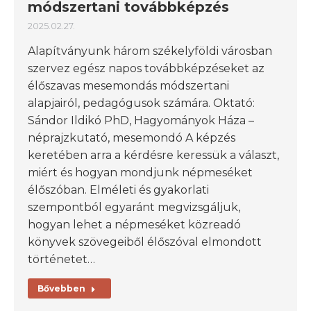
módszertani továbbképzés
2025.02.27.
Alapítványunk három székelyföldi városban
szervez egész napos továbbképzéseket az
élőszavas mesemondás módszertani
alapjairól, pedagógusok számára. Oktató:
Sándor Ildikó PhD, Hagyományok Háza –
néprajzkutató, mesemondó A képzés
keretében arra a kérdésre keressük a választ,
miért és hogyan mondjunk népmeséket
élőszóban. Elméleti és gyakorlati
szempontból egyaránt megvizsgáljuk,
hogyan lehet a népmeséket közreadó
könyvek szövegeiből élőszóval elmondott
történetet…
Bővebben