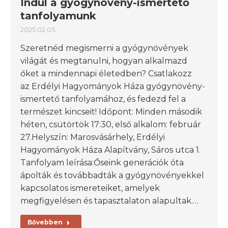
Indul a gyógynövény-ismertető
tanfolyamunk
2025.02.05.
Szeretnéd megismerni a gyógynövények
világát és megtanulni, hogyan alkalmazd
őket a mindennapi életedben? Csatlakozz
az Erdélyi Hagyományok Háza gyógynövény-
ismertető tanfolyamához, és fedezd fel a
természet kincseit! Időpont: Minden második
héten, csütörtök 17:30, első alkalom: február
27.Helyszín: Marosvásárhely, Erdélyi
Hagyományok Háza Alapítvány, Sáros utca 1.
Tanfolyam leírása:Őseink generációk óta
ápolták és továbbadták a gyógynövényekkel
kapcsolatos ismereteiket, amelyek
megfigyelésen és tapasztalaton alapultak.…
Bővebben