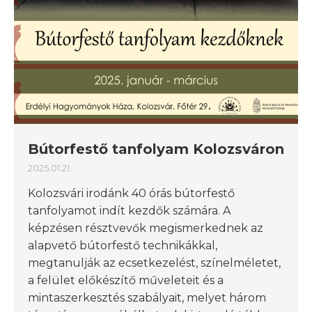
Bútorfestő tanfolyam Kolozsváron
2025.01.21.
Kolozsvári irodánk 40 órás bútorfestő
tanfolyamot indít kezdők számára. A
képzésen résztvevők megismerkednek az
alapvető bútorfestő technikákkal,
megtanulják az ecsetkezelést, színelméletet,
a felület előkészítő műveleteit és a
mintaszerkesztés szabályait, melyet három