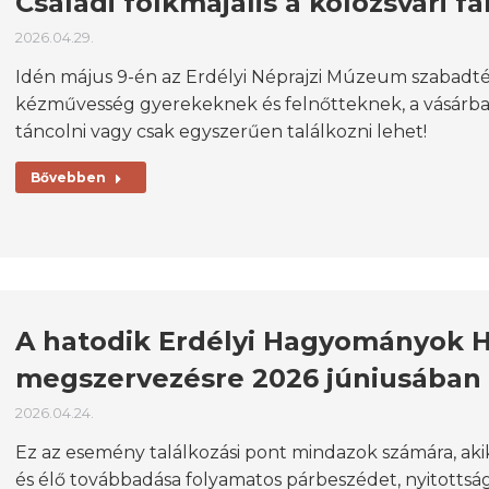
Családi folkmajális a kolozsvári
2026.04.29.
Idén május 9-én az Erdélyi Néprajzi Múzeum szabadtér
kézművesség gyerekeknek és felnőtteknek, a vásárban j
táncolni vagy csak egyszerűen találkozni lehet!
Bővebben
A hatodik Erdélyi Hagyományok 
megszervezésre 2026 júniusában
2026.04.24.
Ez az esemény találkozási pont mindazok számára, ak
és élő továbbadása folyamatos párbeszédet, nyitottsá