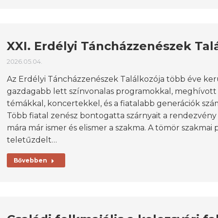
XXI. Erdélyi Táncházzenészek Tal
2026.05.04.
Az Erdélyi Táncházzenészek Találkozója több éve ker
gazdagabb lett színvonalas programokkal, meghívott 
témákkal, koncertekkel, és a fiatalabb generációk szám
Több fiatal zenész bontogatta szárnyait a rendezvény 
mára már ismer és elismer a szakma. A tömör szakmai
teletűzdelt…
Bővebben