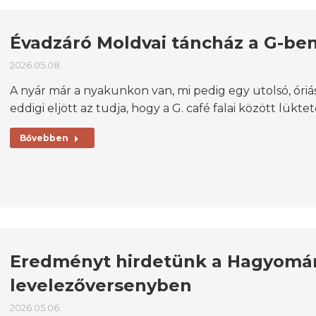
Évadzáró Moldvai táncház a G-be
2026.05.08.
A nyár már a nyakunkon van, mi pedig egy utolsó, óriás
eddigi eljött az tudja, hogy a G. café falai között lük
Bővebben
Eredményt hirdetünk a Hagyom
levelezőversenyben
2026.05.06.