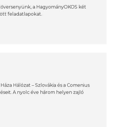
lezőversenyünk, a HagyományOKOS két
dött feladatlapokat.
Háza Hálózat – Szlovákia és a Comenius
seit. A nyolc éve három helyen zajló