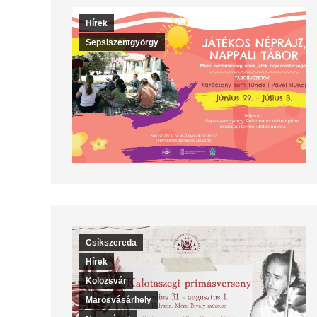
Hírek
Sepsiszentgyörgy
Csíkszereda
Hírek
Kolozsvár
Marosvásárhely