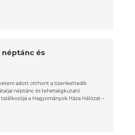
ai néptánc és
gyetem adott otthont a tizenkettedik
taljai néptánc és tehetségkutató
s találkozója a Hagyományok Háza Hálózat –