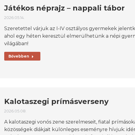
Játékos néprajz – nappali tábor
2026.05.14.
Szeretettel várjuk az I-IV osztályos gyermekek jelent
ahol egy héten keresztül elmerülhetünk a népi gye
világában!
Bővebben
Kalotaszegi prímásverseny
2026.05.08.
A kalotaszegi vonós zene szerelmeseit, fiatal prímá
közösségek diákjait különleges eseményre hívjuk: idé