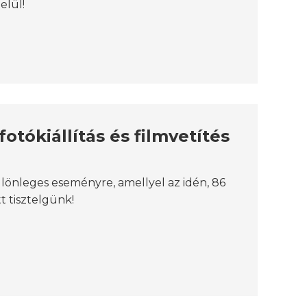
elül!
otókiállítás és filmvetítés
önleges eseményre, amellyel az idén, 86
t tisztelgünk!