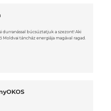
n
i durranással búcsúztatjuk a szezont! Aki
tető Moldvai táncház energiája magával ragad.
ányOKOS