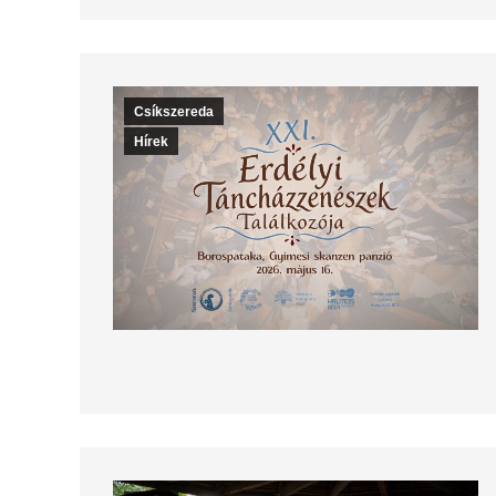
Csíkszereda
Hírek