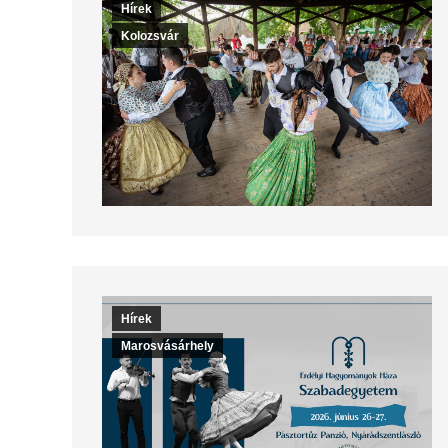
Hírek
Kolozsvár
Hírek
Marosvásárhely