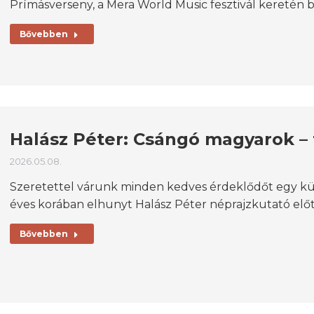
Prímásverseny, a Mera World Music fesztivál keretén b
Bővebben
Halász Péter: Csángó magyarok – f
2026.05.08.
Szeretettel várunk minden kedves érdeklődőt egy kül
éves korában elhunyt Halász Péter néprajzkutató előt
Bővebben