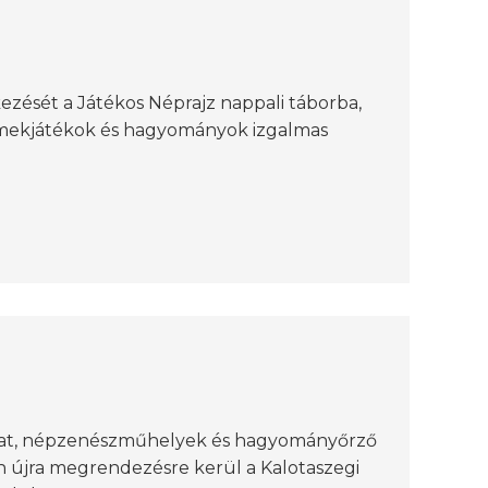
kezését a Játékos Néprajz nappali táborba,
rmekjátékok és hagyományok izgalmas
sokat, népzenészműhelyek és hagyományőrző
n újra megrendezésre kerül a Kalotaszegi