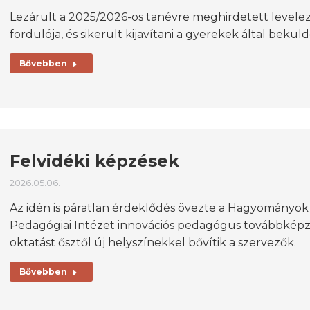
Lezárult a 2025/2026-os tanévre meghirdetett leve
fordulója, és sikerült kijavítani a gyerekek által bekül
Bővebben
Felvidéki képzések
2026.05.06.
Az idén is páratlan érdeklődés övezte a Hagyományok 
Pedagógiai Intézet innovációs pedagógus továbbképzé
oktatást ősztől új helyszínekkel bővítik a szervezők.
Bővebben