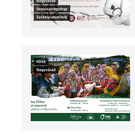
Nagyvárad
Sepsiszentgyörgy
Székelyudvarhely
Hírek
Nagyvárad