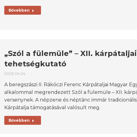
Bővebben
„Szól a fülemüle” – XII. kárpátalj
tehetségkutató
2026.04.24.
A beregszászi II. Rákóczi Ferenc Kárpátaljai Magyar E
alkalommal megrendezett Szól a fülemüle – XII. kárpá
versenynek. A népzene és néptánc immár tradicionáli
Kárpátalja támogatásával valósult meg.
Bővebben