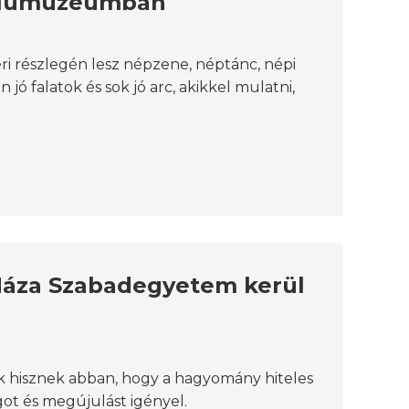
 falumúzeumban
i részlegén lesz népzene, néptánc, népi
ó falatok és sok jó arc, akikkel mulatni,
Háza Szabadegyetem kerül
ik hisznek abban, hogy a hagyomány hiteles
got és megújulást igényel.