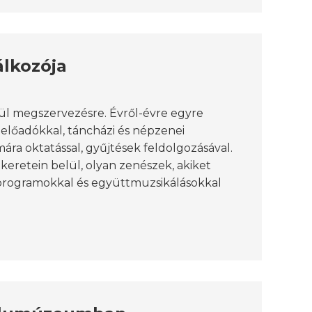
álkozója
ül megszervezésre. Évről-évre egyre
előadókkal, táncházi és népzenei
ára oktatással, gyűjtések feldolgozásával.
keretein belül, olyan zenészek, akiket
 programokkal és együttmuzsikálásokkal