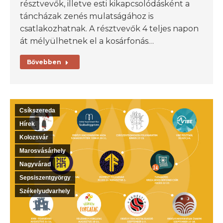
résztvevők, illetve esti kikapcsolódásként a
táncházak zenés mulatságához is
csatlakozhatnak. A résztvevők 4 teljes napon
át mélyülhetnek el a kosárfonás…
Bővebben
Csíkszereda
Hírek
Kolozsvár
Marosvásárhely
Nagyvárad
Sepsiszentgyörgy
Székelyudvarhely