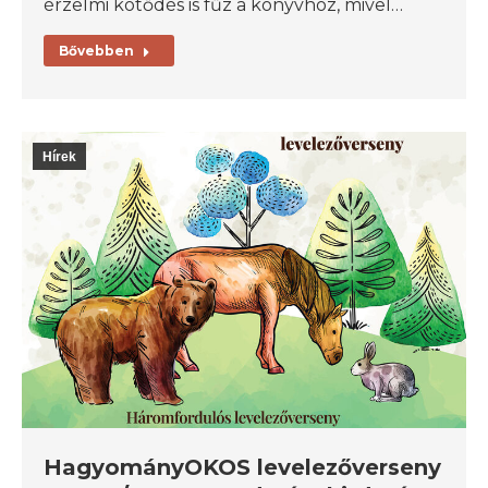
érzelmi kötődés is fűz a könyvhöz, mivel…
Bővebben
Hírek
HagyományOKOS levelezőverseny