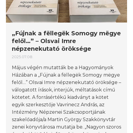
„Fújnak a fëllegëk Somogy mëgye
felől…” – Olsvai Imre
népzenekutató öröksége
2025.07.08.
Május végén mutatták be a Hagyományok
Házában a „Fújnak a fëllegëk Somogy mëgye
felől…” Olsvai Imre népzenekutató öröksége –
válogatott írások, interjúk, méltatások című
kötetet. A forrásértékű kiadványt a kötet
egyik szerkesztője Vavrinecz András, az
Intézmény Népzenei Szakcsoportjának
szakelőadója/a Martin György Szakkönyvtár
zenei könyvtárosa mutatja be. „Nagyon szoros