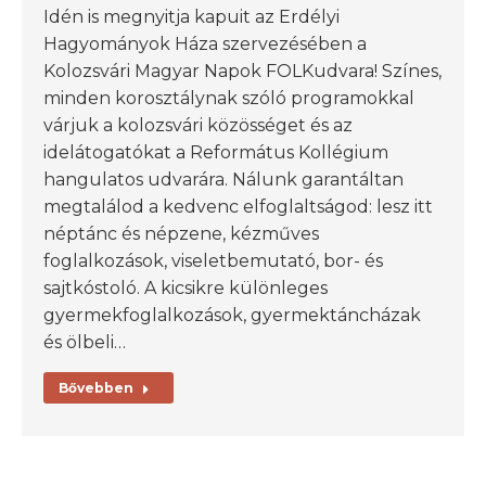
Idén is megnyitja kapuit az Erdélyi
Hagyományok Háza szervezésében a
Kolozsvári Magyar Napok FOLKudvara! Színes,
minden korosztálynak szóló programokkal
várjuk a kolozsvári közösséget és az
idelátogatókat a Református Kollégium
hangulatos udvarára. Nálunk garantáltan
megtalálod a kedvenc elfoglaltságod: lesz itt
néptánc és népzene, kézműves
foglalkozások, viseletbemutató, bor- és
sajtkóstoló. A kicsikre különleges
gyermekfoglalkozások, gyermektáncházak
és ölbeli…
Bővebben