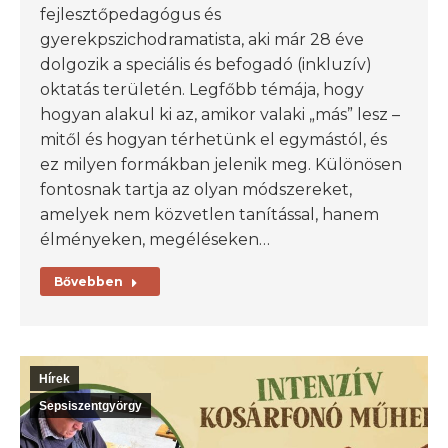
fejlesztőpedagógus és
gyerekpszichodramatista, aki már 28 éve
dolgozik a speciális és befogadó (inkluzív)
oktatás területén. Legfőbb témája, hogy
hogyan alakul ki az, amikor valaki „más” lesz –
mitől és hogyan térhetünk el egymástól, és
ez milyen formákban jelenik meg. Különösen
fontosnak tartja az olyan módszereket,
amelyek nem közvetlen tanítással, hanem
élményeken, megéléseken…
Bővebben
Hírek
Sepsiszentgyörgy