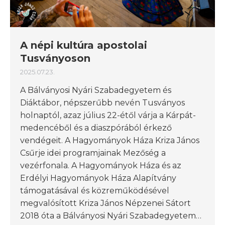
A népi kultúra apostolai
Tusványoson
2025.07.23.
A Bálványosi Nyári Szabadegyetem és
Diáktábor, népszerűbb nevén Tusványos
holnaptól, azaz július 22-étől várja a Kárpát-
medencéből és a diaszpórából érkező
vendégeit. A Hagyományok Háza Kriza János
Csűrje idei programjainak Mezőség a
vezérfonala. A Hagyományok Háza és az
Erdélyi Hagyományok Háza Alapítvány
támogatásával és közreműködésével
megvalósított Kriza János Népzenei Sátort
2018 óta a Bálványosi Nyári Szabadegyetem…