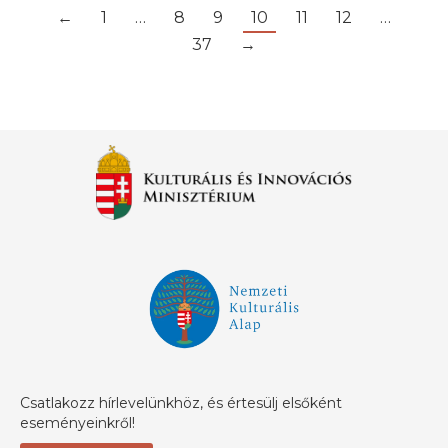
←
1
…
8
9
10
11
12
…
37
→
Csatlakozz hírlevelünkhöz, és értesülj elsőként
eseményeinkről!