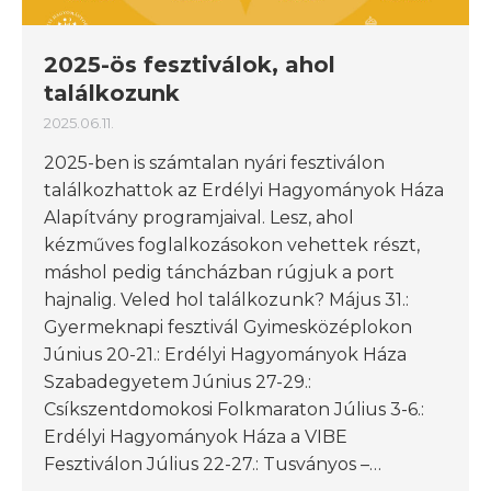
2025-ös fesztiválok, ahol
találkozunk
2025.06.11.
2025-ben is számtalan nyári fesztiválon
találkozhattok az Erdélyi Hagyományok Háza
Alapítvány programjaival. Lesz, ahol
kézműves foglalkozásokon vehettek részt,
máshol pedig táncházban rúgjuk a port
hajnalig. Veled hol találkozunk? Május 31.:
Gyermeknapi fesztivál Gyimesközéplokon
Június 20-21.: Erdélyi Hagyományok Háza
Szabadegyetem Június 27-29.:
Csíkszentdomokosi Folkmaraton Július 3-6.:
Erdélyi Hagyományok Háza a VIBE
Fesztiválon Július 22-27.: Tusványos –…