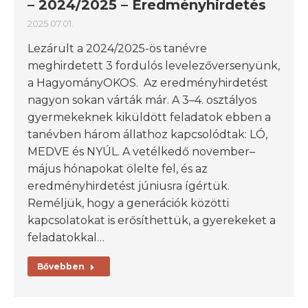
– 2024/2025 – Eredményhirdetés
2025.07.01.
Lezárult a 2024/2025-ös tanévre
meghirdetett 3 fordulós levelezőversenyünk,
a HagyományOKOS. Az eredményhirdetést
nagyon sokan várták már. A 3–4. osztályos
gyermekeknek kiküldött feladatok ebben a
tanévben három állathoz kapcsolódtak: LÓ,
MEDVE és NYÚL. A vetélkedő november–
május hónapokat ölelte fel, és az
eredményhirdetést júniusra ígértük.
Reméljük, hogy a generációk közötti
kapcsolatokat is erősíthettük, a gyerekeket a
feladatokkal…
Bővebben