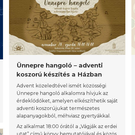
Ünnepre hangoló – adventi
koszorú készítés a Házban
Advent közeledtével ismét közösségi
Ünnepre hangoló alkalomra hívjuk az
érdeklődőket, amelyen elkészíthetik saját
adventi koszorújukat természetes
alapanyagokból, méhviasz gyertyákkal.
Az alkalmat 18:00 órától a „Vágják az erdei
utat” című könyv bemutatójával és közös