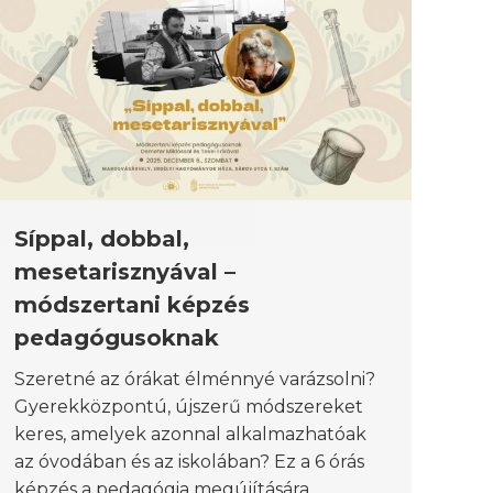
Síppal, dobbal,
mesetarisznyával –
módszertani képzés
pedagógusoknak
Szeretné az órákat élménnyé varázsolni?
Gyerekközpontú, újszerű módszereket
keres, amelyek azonnal alkalmazhatóak
az óvodában és az iskolában? Ez a 6 órás
képzés a pedagógia megújítására