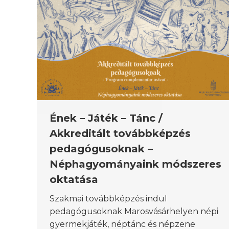
Ének – Játék – Tánc /
Akkreditált továbbképzés
pedagógusoknak –
Néphagyományaink módszeres
oktatása
Szakmai továbbképzés indul
pedagógusoknak Marosvásárhelyen népi
gyermekjáték, néptánc és népzene