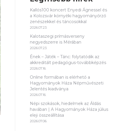
Kallós100 koncert Enyedi Ágnessel és
a Kolozsvár környéki hagyományőrző
zenészekkel és táncosokkal
2026.07.23.
Kalotaszegi prímásverseny
negyedszerre is Mérában
2026.07.23.
Ének – Játék – Tánc: folytatódik az
akkreditált pedagógus-továbbképzés
2026.07.16.
Online formában is elérhető a
Hagyományok Háza Népművészeti
Jelentés kiadványa
2026.07.16.
Népi szokások, hiedelmek az Áldás
havában | A Hagyományok Háza július
eleji összeállítása
2026.07.06.