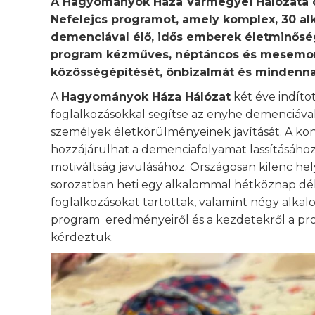
A Hagyományok Háza Vármegyei Hálózata or
Nefelejcs programot, amely komplex, 30 al
demenciával élő, idős emberek életminőség
program kézműves, néptáncos és mesemond
közösségépítését, önbizalmát és mindennap
A
Hagyományok Háza Hálózat
két éve indítot
foglalkozásokkal segítse az enyhe demenciával
személyek életkörülményeinek javítását. A kon
hozzájárulhat a demenciafolyamat lassításához,
motiváltság javulásához. Országosan kilenc he
sorozatban heti egy alkalommal hétköznap dél
foglalkozásokat tartottak, valamint négy alka
program eredményeiről és a kezdetekről a p
kérdeztük.