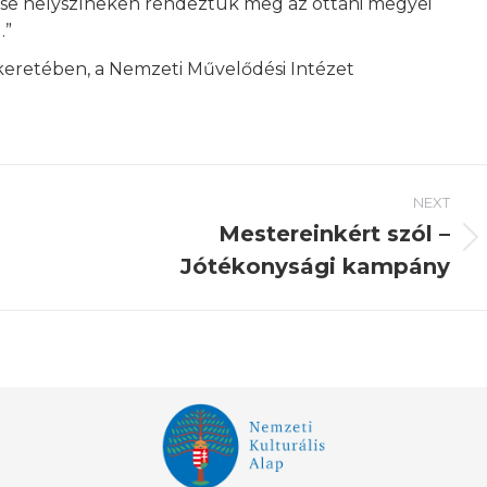
ötcse helyszíneken rendeztük meg az ottani megyei
.”
 keretében, a Nemzeti Művelődési Intézet
NEXT
Mestereinkért szól –
Next
Jótékonysági kampány
post: