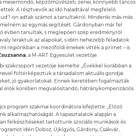
a mesemondó, képzőművészeti, zenei, könnyebb táncos
tettek. A résztvevők az idő haladtával megfelelő
t tud?-on adtak számot a tanultakról. Mindenki más-más
iemelném az egymás segítését. Gárdonyban már fel
ő évben tanultak, s meglepően szép eredményről
aly leraktuk az alapokat, s idén nehezebb feladatok
a mi régiónkban a mezőföldi énekek vitték a prímet – is
Zsuzsanna
, a M-ART Egyesület vezetője.
i szakcsoport vezetője kiemelte: „Évekkel korábban a
vel föltérképeztük a társadalom aktuális gondjai
ket, jó gyakorlatokat. Ennek keretében fogalmazták
ával élők körében megvalósítandó, hátránykompenzációs
cs program szakmai koordinátora kifejtette: „Előző
k alkalmazhatóságát. A tapasztalatok alapján a
 felkészítéseket tartottunk szociális munkások és
ogramot idén Doboz, Újkígyós, Gárdony, Csákvár,