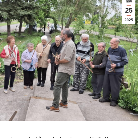
nov
25
2025