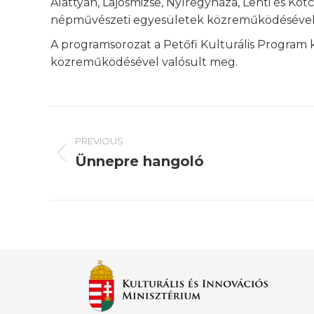
Alattyán, Lajosmizse, Nyíregyháza, Lenti és K
népművészeti egyesületek közreműködésével
A programsorozat a Petőfi Kulturális Program
közreműködésével valósult meg.
Post
PREVIOUS
navigation
Ünnepre hangoló
Previous
post: