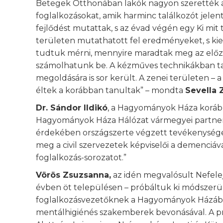
Betegek Otthonában lakók nagyon szerették 
foglalkozásokat, amik harminc találkozót jelen
fejlődést mutattak, s az évad végén egy Ki mi
területen mutathatott fel eredményeket, s k
tudtuk mérni, mennyire maradtak meg az előz
számolhatunk be. A kézműves technikákban tav
megoldására is sor került. A zenei területen – 
éltek a korábban tanultak” – mondta
Sevella 
Dr. Sándor Ildikó
, a Hagyományok Háza korább
Hagyományok Háza Hálózat vármegyei partnerei
érdekében országszerte végzett tevékenysége
meg a civil szervezetek képviselői a demenci
foglalkozás-sorozatot.”
Vörös Zsuzsanna,
az idén megvalósult Nefelej
évben öt településen – próbáltuk ki módszerün
foglalkozásvezetőknek a Hagyományok Házában
mentálhigiénés szakemberek bevonásával. A pr