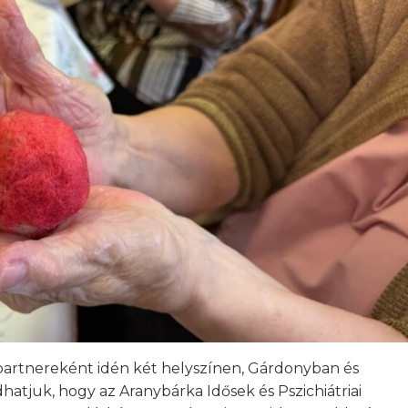
artnereként idén két helyszínen, Gárdonyban és
atjuk, hogy az Aranybárka Idősek és Pszichiátriai