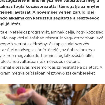
szágszerte kilenc helyszínen valósította meg a
kalmas foglalkozássorozattal támogatja az enyhe
ének javítását. A november végén záruló idei
ó alkalmakon keresztül segítette a résztvevők
i jóllétét.
ta el Nefelejcs programját, aminek célja, hogy közösségi
 élő, napközi ellátásban részesülő vagy otthonban lakó
cepció szerint az élmény- és tapasztalatszerzés
 az életminőség, az önértékelés, az önbizalom és a
lyszínen megvalósuló, harminc foglalkozásból álló
előtt, heti váltásban kézműves és néptánc
lommal élőszavas mesemondás színesítette a palettát. A
rogram megvalósításában résztvevő szakembereket