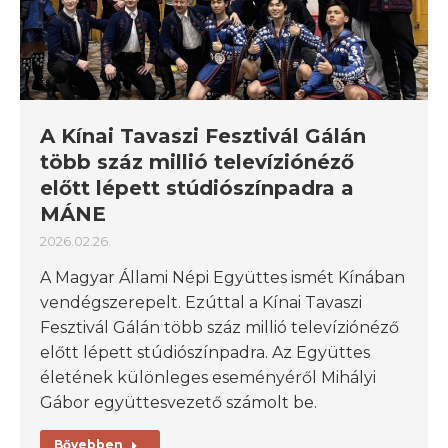
A Kínai Tavaszi Fesztivál Gálán
több száz millió televíziónéző
előtt lépett stúdiószínpadra a
MÁNE
2026.02.26.
A Magyar Állami Népi Együttes ismét Kínában
vendégszerepelt. Ezúttal a Kínai Tavaszi
Fesztivál Gálán több száz millió televíziónéző
előtt lépett stúdiószínpadra. Az Együttes
életének különleges eseményéről Mihályi
Gábor együttesvezető számolt be.
Bővebben