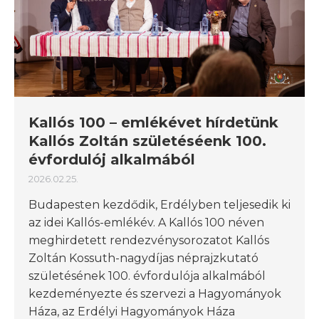
Kallós 100 – emlékévet hírdetünk
Kallós Zoltán születéséenk 100.
évfordulój alkalmából
2026.02.25.
Budapesten kezdődik, Erdélyben teljesedik ki
az idei Kallós-emlékév. A Kallós 100 néven
meghirdetett rendezvénysorozatot Kallós
Zoltán Kossuth-nagydíjas néprajzkutató
születésének 100. évfordulója alkalmából
kezdeményezte és szervezi a Hagyományok
Háza, az Erdélyi Hagyományok Háza