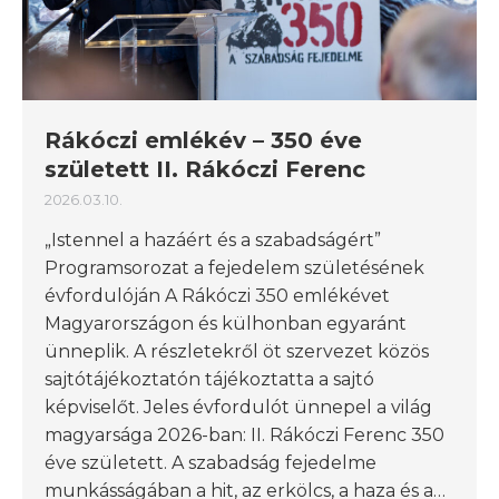
Rákóczi emlékév – 350 éve
született II. Rákóczi Ferenc
2026.03.10.
„Istennel a hazáért és a szabadságért”
Programsorozat a fejedelem születésének
évfordulóján A Rákóczi 350 emlékévet
Magyarországon és külhonban egyaránt
ünneplik. A részletekről öt szervezet közös
sajtótájékoztatón tájékoztatta a sajtó
képviselőt. Jeles évfordulót ünnepel a világ
magyarsága 2026-ban: II. Rákóczi Ferenc 350
éve született. A szabadság fejedelme
munkásságában a hit, az erkölcs, a haza és a…