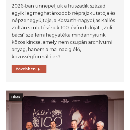
2026-ban ünnepeljük a huszadik század
egyik legmeghatározóbb néprajzkutatója és
népzenegyűjtője, a Kossuth-nagydíjas Kallós
Zoltán születésének 100. évfordulóját. „Zoli
bácsi” szellemi hagyatéka mindannyiunk
közös kincse, amely nem csupán archívumi
anyag, hanem a mai napig élő,
közösségformáló erő.
Bővebben
Hírek