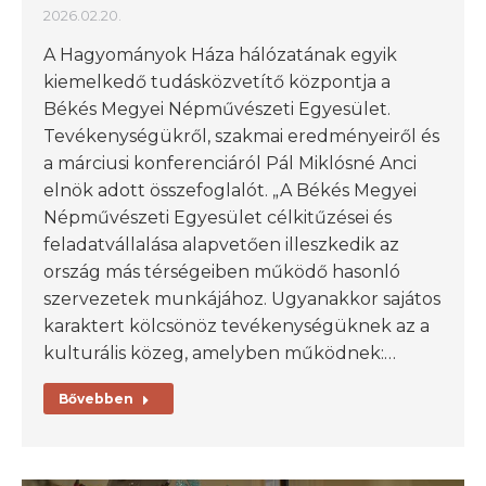
2026.02.20.
A Hagyományok Háza hálózatának egyik
kiemelkedő tudásközvetítő központja a
Békés Megyei Népművészeti Egyesület.
Tevékenységükről, szakmai eredményeiről és
a márciusi konferenciáról Pál Miklósné Anci
elnök adott összefoglalót. „A Békés Megyei
Népművészeti Egyesület célkitűzései és
feladatvállalása alapvetően illeszkedik az
ország más térségeiben működő hasonló
szervezetek munkájához. Ugyanakkor sajátos
karaktert kölcsönöz tevékenységüknek az a
kulturális közeg, amelyben működnek:…
Bővebben