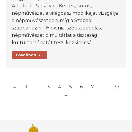
A Tulipán & zsálya – Kertek, korok,
népművészet a virágos szimbolikáját vizsgálja
a népművészetben, míg a Szabad
szappanozni – Higiénia, szépségápolás,
népművészet című tárlat a tisztaság
kultúrtörténetét teszi közkinccsé.
Bővebben
←
1
…
3
4
5
6
7
…
37
→