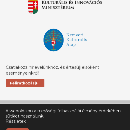
Csatlakozz hírlevelünkhöz, és értesülj elsőként
eseményeinkről!
Feliratkozás
A weboldalon a minőségi felhasználói élmény érdekében
sütiket használunk.
Részletek