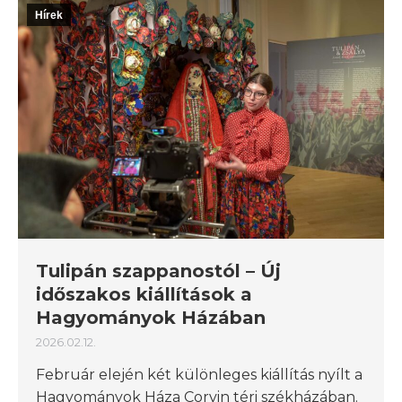
Hírek
Tulipán szappanostól – Új
időszakos kiállítások a
Hagyományok Házában
2026.02.12.
Február elején két különleges kiállítás nyílt a
Hagyományok Háza Corvin téri székházában.