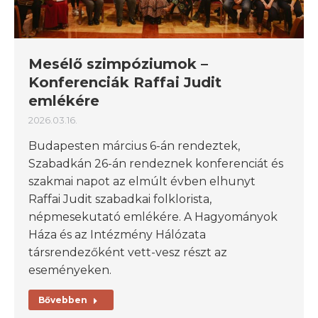
Mesélő szimpóziumok –
Konferenciák Raffai Judit
emlékére
2026.03.16.
Budapesten március 6-án rendeztek,
Szabadkán 26-án rendeznek konferenciát és
szakmai napot az elmúlt évben elhunyt
Raffai Judit szabadkai folklorista,
népmesekutató emlékére. A Hagyományok
Háza és az Intézmény Hálózata
társrendezőként vett-vesz részt az
eseményeken.
Bővebben