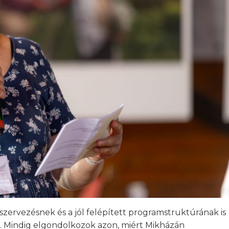
szervezésnek és a jól felépített programstruktúrának is
 Mindig elgondolkozok azon, miért Mikházán