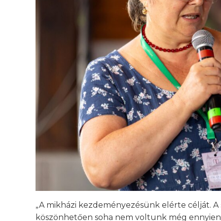
„A mikházi kezdeményezésünk elérte célját. A 
köszönhetően soha nem voltunk még ennyien.