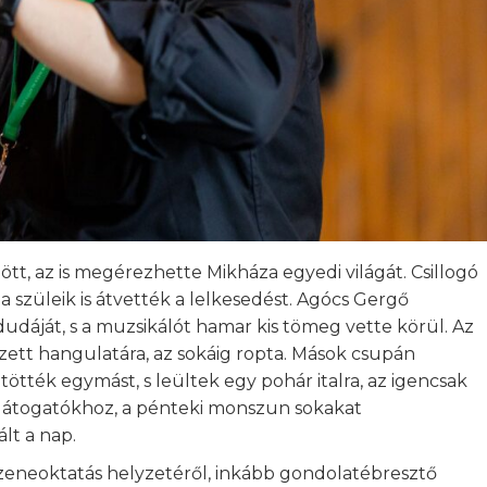
tt, az is megérezhette Mikháza egyedi világát. Csillogó
szüleik is átvették a lelkesedést. Agócs Gergő
dáját, s a muzsikálót hamar kis tömeg vette körül. Az
érzett hangulatára, az sokáig ropta. Mások csupán
ötték egymást, s leültek egy pohár italra, az igencsak
a látogatókhoz, a pénteki monszun sokakat
lt a nap.
pzeneoktatás helyzetéről, inkább gondolatébresztő