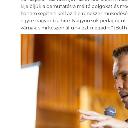
kijelöljük a bemutatásra méltó dolgokat és mó
hanem segíteni kell az élő rendszer működés
egyre nagyobb a híre. Nagyon sok pedagógus lát
várnak, s mi készen állunk ezt megadni.” (Bot