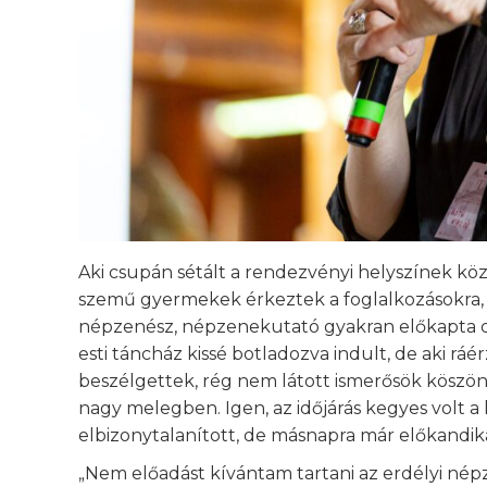
Aki csupán sétált a rendezvényi helyszínek közö
szemű gyermekek érkeztek a foglalkozásokra, a 
népzenész, népzenekutató gyakran előkapta du
esti táncház kissé botladozva indult, de aki rá
beszélgettek, rég nem látott ismerősök köszönt
nagy melegben. Igen, az időjárás kegyes volt 
elbizonytalanított, de másnapra már előkandiká
„Nem előadást kívántam tartani az erdélyi né