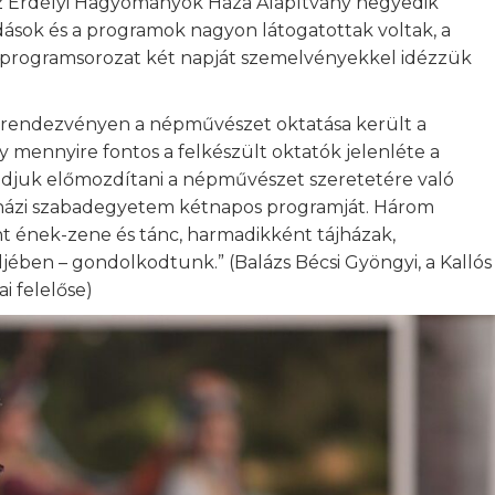
az Erdélyi Hagyományok Háza Alapítvány negyedik
dások és a programok nagyon látogatottak voltak, a
ag programsorozat két napját szemelvényekkel idézzük
 rendezvényen a népművészet oktatása került a
mennyire fontos a felkészült oktatók jelenléte a
djuk előmozdítani a népművészet szeretetére való
kházi szabadegyetem kétnapos programját. Három
 ének-zene és tánc, harmadikként tájházak,
ében – gondolkodtunk.” (Balázs Bécsi Gyöngyi, a Kallós
i felelőse)