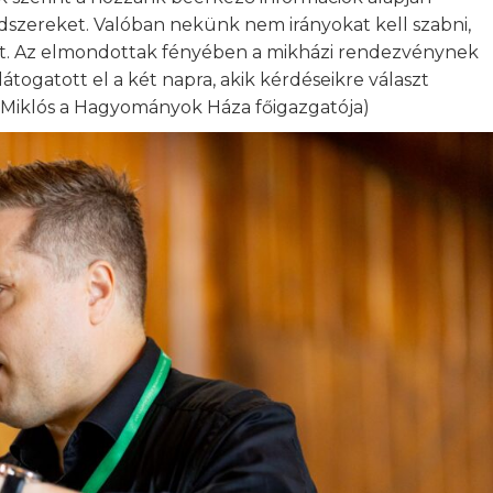
dszereket. Valóban nekünk nem irányokat kell szabni,
ét. Az elmondottak fényében a mikházi rendezvénynek
ogatott el a két napra, akik kérdéseikre választ
h Miklós a Hagyományok Háza főigazgatója)