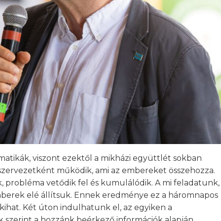
matikák, viszont ezektől a mikházi együttlét sokban
zervezetként működik, ami az embereket összehozza.
k, probléma vetődik fel és kumulálódik. A mi feladatunk,
mberek elé állítsuk. Ennek eredménye ez a háromnapos
ihat. Két úton indulhatunk el, az egyiken a
k szerint a hozzánk beérkező információk alapján