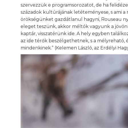
szervezzük e programsorozatot, de ha felidézem 
századok kultúrájának letéteményese, s ami a mi
örökségünket gazdátlanul hagyni, Rouseau ny
eleget teszünk, akkor méltók vagyunk a jövőn
kaptár, visszatérünk ide. A hely egyben találko
az ide térők beszélgethetnek, s a mélyreható,
mindenkinek.” (Kelemen László, az Erdélyi Ha