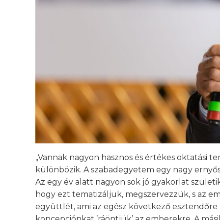
„Vannak nagyon hasznos és értékes oktatási te
különbözik. A szabadegyetem egy nagy ernyős
Az egy év alatt nagyon sok jó gyakorlat születi
hogy ezt tematizáljuk, megszervezzük, s az e
együttlét, ami az egész következő esztendőre k
koncepciónkat ’ráöntjük’ az emberekre. A mási