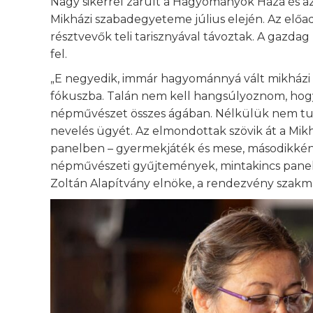
Nagy sikerrel zárult a Hagyományok Háza és 
Mikházi szabadegyeteme július elején. Az előa
résztvevők teli tarisznyával távoztak. A gazd
fel.
„E negyedik, immár hagyománnyá vált mikházi
fókuszba. Talán nem kell hangsúlyoznom, hogy 
népművészet összes ágában. Nélkülük nem tu
nevelés ügyét. Az elmondottak szövik át a Mi
panelben – gyermekjáték és mese, másodikként
népművészeti gyűjtemények, mintakincs panelj
Zoltán Alapítvány elnöke, a rendezvény szakma