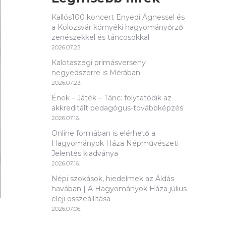
Kallós100 koncert Enyedi Ágnessel és
a Kolozsvár környéki hagyományőrző
zenészekkel és táncosokkal
2026.07.23.
Kalotaszegi prímásverseny
negyedszerre is Mérában
2026.07.23.
Ének – Játék – Tánc: folytatódik az
akkreditált pedagógus-továbbképzés
2026.07.16.
Online formában is elérhető a
Hagyományok Háza Népművészeti
Jelentés kiadványa
2026.07.16.
Népi szokások, hiedelmek az Áldás
havában | A Hagyományok Háza július
eleji összeállítása
2026.07.06.