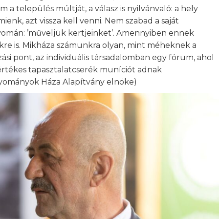
a település múltját, a válasz is nyilvánvaló: a hely
enk, azt vissza kell venni. Nem szabad a saját
omán: ’műveljük kertjeinket’. Amennyiben ennek
kre is. Mikháza számunkra olyan, mint méheknek a
zási pont, az individuális társadalomban egy fórum, ahol
 értékes tapasztalatcserék muníciót adnak
gyományok Háza Alapítvány elnöke)