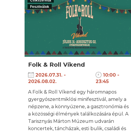
Csíkszereda
Fesztiválok
Folk & Roll Víkend
2026.07.31. -
10:00 -
2026.08.02.
23:45
A Folk & Roll Víkend egy háromnapos
gyergyószentmiklósi minifesztivál, amely a
népzene, a könnyűzene, a gasztronómia és
a közösségi élmények találkozására épül. A
Tarisznyás Márton Múzeum udvarán
koncertek, táncházak, esti bulik, családi és