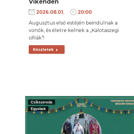
Víkenden
2026.08.01.
20:00
Augusztus első estéjén beindulnak a
vonók, és életre kelnek a „Kalotaszegi
cifrák”!
Részletek
Csíkszereda
Egyebek