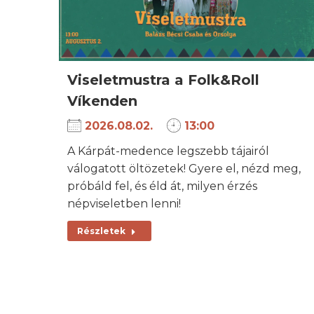
Viseletmustra a Folk&Roll
Víkenden
2026.08.02.
13:00
A Kárpát-medence legszebb tájairól
válogatott öltözetek! Gyere el, nézd meg,
próbáld fel, és éld át, milyen érzés
népviseletben lenni!
Részletek