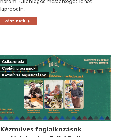
három különleges mesterséget lehet
kipróbálni.
Részletek
Csíkszereda
Családi programok
Kézműves foglalkozások
Kézműves foglalkozások