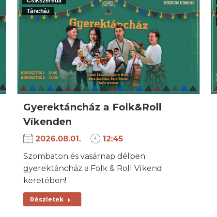
Csíkszereda
Táncház
Gyerektáncház a Folk&Roll
Víkenden
2026.08.01.
12:45
Szombaton és vasárnap délben
gyerektáncház a Folk & Roll Víkend
keretében!
Részletek