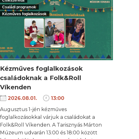
Csíkszereda
Családi programok
Kézműves foglalkozások
Kézműves foglalkozások
családoknak a Folk&Roll
Víkenden
2026.08.01.
13:00
Augusztus 1-jén kézműves
foglalkozásokkal várjuk a családokat a
Folk&Roll Víkenden. A Tarisznyás Márton
Múzeum udvarán 13:00 és 18:00 között