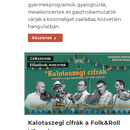
gyermekprogramok, gyalogtúrák,
mesekoncertek és gasztrobemutatók
várják a közönséget családias, közvetlen
hangulatban.
Részletek
Csíkszereda
Előadások, koncertek
Kalotaszegi cifrák a Folk&Roll