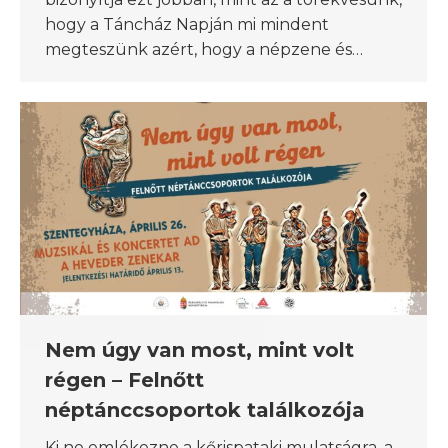
hogy a Táncház Napján mi mindent
megteszünk azért, hogy a népzene és…
Nem úgy van most, mint volt
régen – Felnőtt
néptánccsoportok találkozója
Ki ne emlékezne a kőrispataki mulatságra, a