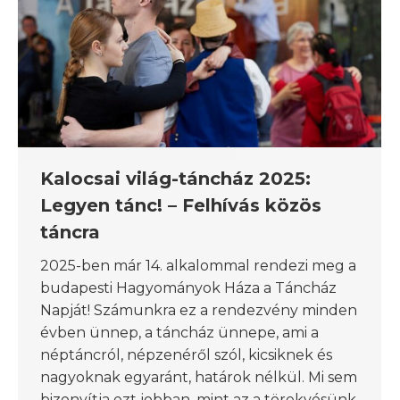
Kalocsai világ-táncház 2025:
Legyen tánc! – Felhívás közös
táncra
2025-ben már 14. alkalommal rendezi meg a
budapesti Hagyományok Háza a Táncház
Napját! Számunkra ez a rendezvény minden
évben ünnep, a táncház ünnepe, ami a
néptáncról, népzenéről szól, kicsiknek és
nagyoknak egyaránt, határok nélkül. Mi sem
bizonyítja ezt jobban, mint az a törekvésünk,