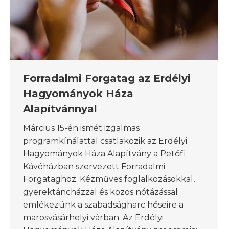
Forradalmi Forgatag az Erdélyi
Hagyományok Háza
Alapítvánnyal
Március 15-én ismét izgalmas
programkínálattal csatlakozik az Erdélyi
Hagyományok Háza Alapítvány a Petőfi
Kávéházban szervezett Forradalmi
Forgataghoz. Kézműves foglalkozásokkal,
gyerektáncházzal és közös nótázással
emlékezünk a szabadságharc hőseire a
marosvásárhelyi várban. Az Erdélyi