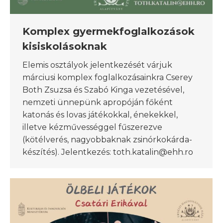
Komplex gyermekfoglalkozások
kisiskolásoknak
Elemis osztályok jelentkezését várjuk
márciusi komplex foglalkozásainkra Cserey
Both Zsuzsa és Szabó Kinga vezetésével,
nemzeti ünnepünk apropóján főként
katonás és lovas játékokkal, énekekkel,
illetve kézművességgel fűszerezve
(kötélverés, nagyobbaknak zsinórkokárda-
készítés). Jelentkezés: toth.katalin@ehh.ro