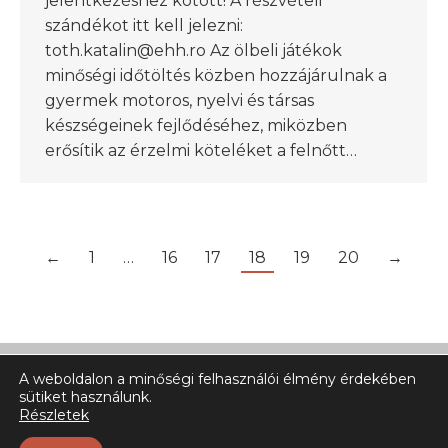
jelentkezéshez kötött! A részvételi
szándékot itt kell jelezni:
toth.katalin@ehh.ro Az ölbeli játékok
minőségi időtöltés közben hozzájárulnak a
gyermek motoros, nyelvi és társas
készségeinek fejlődéséhez, miközben
erősítik az érzelmi köteléket a felnőtt…
←
1
…
16
17
18
19
20
→
A weboldalon a minőségi felhasználói élmény érdekében
sütiket használunk.
Részletek
© Ehh.ro 2025 | All rigts reserved