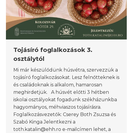
Tojásíró foglalkozások 3.
osztálytól
Mi már készülődünk húsvétra, szervezzük a
tojásíró foglalkozásokat. Lesz felnőtteknek is
és családoknak is alkalom, hamarosan
meghirdetjük. A húsvét előtti 3 hétben
iskolai osztályokat fogadunk székházunkba
hagyományos, méhviaszos tojásírásra.
Foglalkozásvezetők: Cserey Both Zsuzsa és
Szabó Kinga Jelentkezni a
toth.katalin@ehh.ro e-mailcímen lehet, a