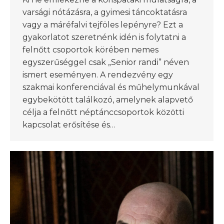
varsági nótázásra, a gyimesi táncoktatásra
vagy a máréfalvi tejföles lepényre? Ezt a
gyakorlatot szeretnénk idén is folytatni a
felnőtt csoportok körében nemes
egyszerűséggel csak „Senior randi” néven
ismert eseményen. A rendezvény egy
szakmai konferenciával és műhelymunkával
egybekötött találkozó, amelynek alapvető
célja a felnőtt néptánccsoportok közötti
kapcsolat erősítése és…