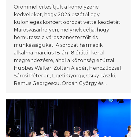
Örömmel értesítjük a komolyzene
kedvelőket, hogy 2024 őszétől egy
különleges koncert-sorozat vette kezdetét
Marosvásárhelyen, melynek célja, hogy
bemutassa a város zeneszerzőit és
munkásságukat. A sorozat harmadik
alkalma március 18-án 18 órától kerül
megrendezésre, ahol a közönség ezúttal
Hubbes Walter, Zoltán Aladár, Hencz József,
Sárosi Péter Jr., Ligeti György, Csíky László,
Remus Georgescu, Orbán György és…