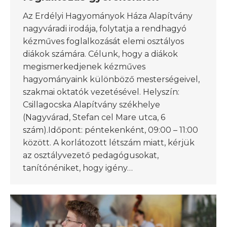
Az Erdélyi Hagyományok Háza Alapítvány
nagyváradi irodája, folytatja a rendhagyó
kézműves foglalkozását elemi osztályos
diákok számára. Célunk, hogy a diákok
megismerkedjenek kézműves
hagyományaink különböző mesterségeivel,
szakmai oktatók vezetésével. Helyszín:
Csillagocska Alapítvány székhelye
(Nagyvárad, Stefan cel Mare utca, 6
szám).Időpont: péntekenként, 09:00 – 11:00
között. A korlátozott létszám miatt, kérjük
az osztályvezető pedagógusokat,
tanítónéniket, hogy igény…