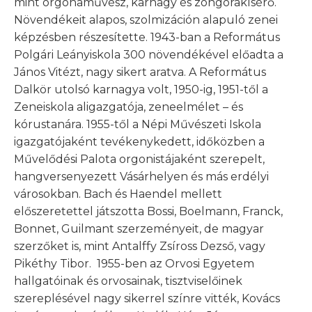
mint orgonaművész, karnagy és zongorakísérő.
Növendékeit alapos, szolmizáción alapuló zenei
képzésben részesítette. 1943-ban a Református
Polgári Leányiskola 300 növendékével előadta a
János Vitézt, nagy sikert aratva. A Református
Dalkör utolsó karnagya volt, 1950-ig, 1951-től a
Zeneiskola aligazgatója, zeneelmélet – és
kórustanára. 1955-től a Népi Művészeti Iskola
igazgatójaként tevékenykedett, időközben a
Művelődési Palota orgonistájaként szerepelt,
hangversenyezett Vásárhelyen és más erdélyi
városokban. Bach és Haendel mellett
előszeretettel játszotta Bossi, Boelmann, Franck,
Bonnet, Guilmant szerzeményeit, de magyar
szerzőket is, mint Antalffy Zsíross Dezső, vagy
Pikéthy Tibor. 1955-ben az Orvosi Egyetem
hallgatóinak és orvosainak, tisztviselőinek
szereplésével nagy sikerrel színre vitték, Kovács