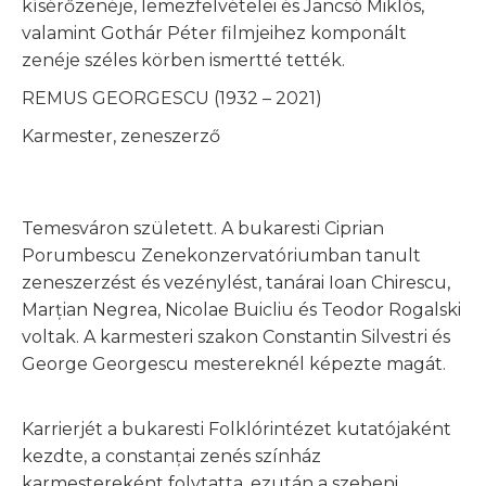
kísérőzenéje, lemezfelvételei és Jancsó Miklós,
valamint Gothár Péter filmjeihez komponált
zenéje széles körben ismertté tették.
REMUS GEORGESCU (1932 – 2021)
Karmester, zeneszerző
Temesváron született. A bukaresti Ciprian
Porumbescu Zenekonzervatóriumban tanult
zeneszerzést és vezénylést, tanárai Ioan Chirescu,
Marțian Negrea, Nicolae Buicliu és Teodor Rogalski
voltak. A karmesteri szakon Constantin Silvestri és
George Georgescu mestereknél képezte magát.
Karrierjét a bukaresti Folklórintézet kutatójaként
kezdte, a constanțai zenés színház
karmestereként folytatta, ezután a szebeni,