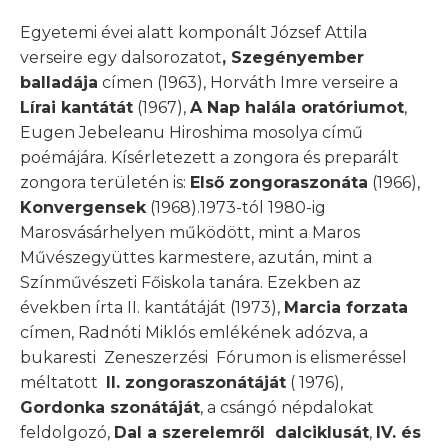
Egyetemi évei alatt komponált József Attila
verseire egy dalsorozatot
, Szegényember
balladája
címen (1963), Horváth Imre verseire a
Lírai kantátát
(1967),
A Nap halála oratóriumot
,
Eugen Jebeleanu Hiroshima mosolya című
poémájára. Kísérletezett a zongora és preparált
zongora területén is:
Első zongoraszonáta
(1966),
Konvergensek
(1968).1973-tól 1980-ig
Marosvásárhelyen működött, mint a Maros
Művészegyüttes karmestere, azután, mint a
Színművészeti Főiskola tanára. Ezekben az
években írta II. kantátáját (1973),
Marcia forzata
címen, Radnóti Miklós emlékének adózva, a
bukaresti Zeneszerzési Fórumon is elismeréssel
méltatott
II. zongoraszonátáját
( 1976),
Gordonka szonátáját
, a csángó népdalokat
feldolgozó,
Dal a szerelemről dalciklusát
,
IV. és