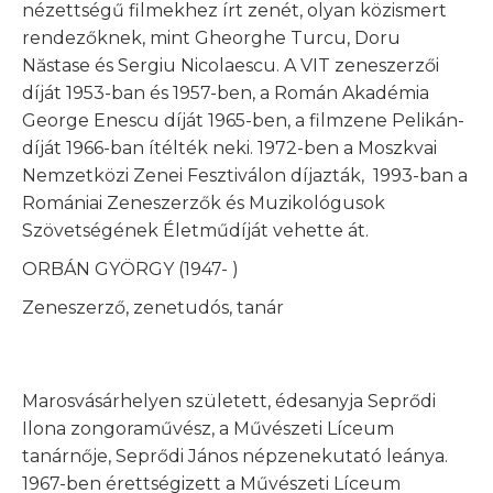
nézettségű filmekhez írt zenét, olyan közismert
rendezőknek, mint Gheorghe Turcu, Doru
Năstase és Sergiu Nicolaescu. A VIT zeneszerzői
díját 1953-ban és 1957-ben, a Román Akadémia
George Enescu díját 1965-ben, a filmzene Pelikán-
díját 1966-ban ítélték neki. 1972-ben a Moszkvai
Nemzetközi Zenei Fesztiválon díjazták, 1993-ban a
Romániai Zeneszerzők és Muzikológusok
Szövetségének Életműdíját vehette át.
ORBÁN GYÖRGY (1947- )
Zeneszerző, zenetudós, tanár
Marosvásárhelyen született, édesanyja Seprődi
Ilona zongoraművész, a Művészeti Líceum
tanárnője, Seprődi János népzenekutató leánya.
1967-ben érettségizett a Művészeti Líceum