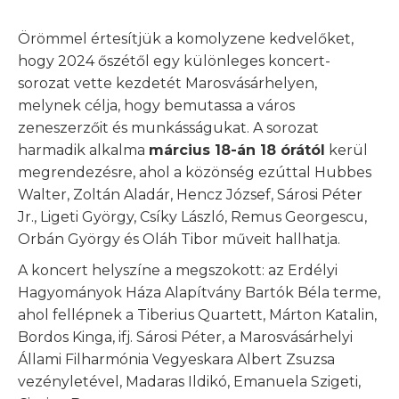
Örömmel értesítjük a komolyzene kedvelőket,
hogy 2024 őszétől egy különleges koncert-
sorozat vette kezdetét Marosvásárhelyen,
melynek célja, hogy bemutassa a város
zeneszerzőit és munkásságukat. A sorozat
harmadik alkalma
március 18-án 18 órától
kerül
megrendezésre, ahol a közönség ezúttal Hubbes
Walter, Zoltán Aladár, Hencz József, Sárosi Péter
Jr., Ligeti György, Csíky László, Remus Georgescu,
Orbán György és Oláh Tibor műveit hallhatja.
A koncert helyszíne a megszokott: az Erdélyi
Hagyományok Háza Alapítvány Bartók Béla terme,
ahol fellépnek a Tiberius Quartett, Márton Katalin,
Bordos Kinga, ifj. Sárosi Péter, a Marosvásárhelyi
Állami Filharmónia Vegyeskara Albert Zsuzsa
vezényletével, Madaras Ildikó, Emanuela Szigeti,