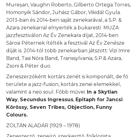
Mureșan, Vaughn Roberto, Gilberto Ortega Torres,
Homonyik Sándor, Juhász Gábor, Vikidál Gyula.
2013-ban és 2014-ben saját zenekarával, a S.P. &
Azara zenekarral elnyerték a bukaresti MUZA
jazzfesztiválon Az Év Zenekara díjat, 2014-ben
Sárosi Péternek ítélték a fesztivál Az Év Zenésze
díját is. 2014-től több zenekarban játszott: Vizi Imre
Band, Tasi Nóra Band, Transsylvania, S.P.& Azara,
Zsoni & Péter duo.
Zeneszerzőként kortárs zenét is komponált, de fő
területe a jazz-fusion, kortárs zenei elemekkel,
valamint a neo soul. Főbb művei:
In a Skytian
Way
,
Secundus Ingressus
,
Epitaph for Jancsi
Körössy, Seven Tribes, Objection, Funny
Colours.
ZOLTÁN ALADÁR (1929 – 1978)
Zeneszerző, zeneíró, szerkesztő, folklorista