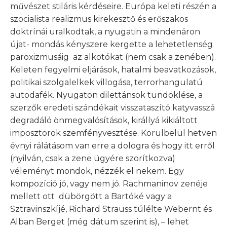
művészet stiláris kérdéseire. Európa keleti részén a
szocialista realizmus kirekesztő és erőszakos
doktrínái uralkodtak, a nyugatin a mindenáron
újat- mondás kényszere kergette a lehetetlenség
paroxizmusáig az alkotókat (nem csak a zenében).
Keleten fegyelmi eljárások, hatalmi beavatkozások,
politikai szolgalelkek villogása, terrorhangulatú
autodafék. Nyugaton dilettánsok tündöklése, a
szerzők eredeti szándékait visszataszító katyvasszá
degradáló önmegvalósítások, királlyá kikiáltott
imposztorok szemfényvesztése. Körülbelül hetven
évnyi rálátásom van erre a dologra és hogy itt erről
(nyilván, csak a zene ügyére szorítkozva)
véleményt mondok, nézzék el nekem. Egy
kompozíció jó, vagy nem jó. Rachmaninov zenéje
mellett ott dübörgött a Bartóké vagy a
Sztravinszkíjé, Richard Strauss túlélte Webernt és
Alban Berget (még dátum szerint is), – lehet