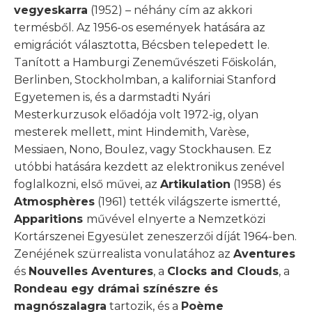
vegyeskarra
(1952) – néhány cím az akkori
termésből. Az 1956-os események hatására az
emigrációt választotta, Bécsben telepedett le.
Tanított a Hamburgi Zeneművészeti Főiskolán,
Berlinben, Stockholmban, a kaliforniai Stanford
Egyetemen is, és a darmstadti Nyári
Mesterkurzusok előadója volt 1972-ig, olyan
mesterek mellett, mint Hindemith, Varèse,
Messiaen, Nono, Boulez, vagy Stockhausen. Ez
utóbbi hatására kezdett az elektronikus zenével
foglalkozni, első művei, az
Artikulation
(1958) és
Atmosphères
(1961) tették világszerte ismertté,
Apparitions
művével elnyerte a Nemzetközi
Kortárszenei Egyesület zeneszerzői díját 1964-ben.
Zenéjének szürrealista vonulatához az
Aventures
és
Nouvelles Aventures
, a
Clocks and Clouds
, a
Rondeau egy drámai színészre és
magnószalagra
tartozik, és a
Poème