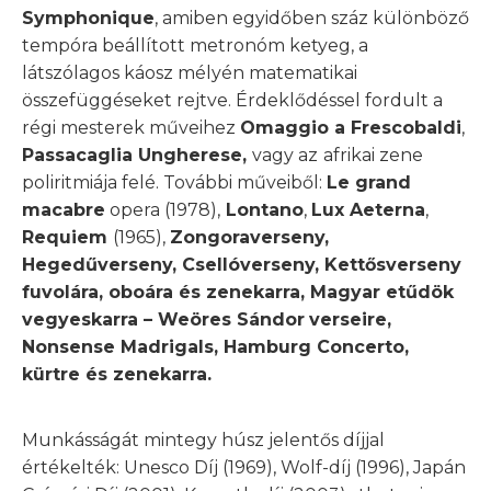
Symphonique
, amiben egyidőben száz különböző
tempóra beállított metronóm ketyeg, a
látszólagos káosz mélyén matematikai
összefüggéseket rejtve. Érdeklődéssel fordult a
régi mesterek műveihez
Omaggio a Frescobaldi
,
Passacaglia Ungherese,
vagy az
afrikai zene
poliritmiája felé. További műveiből:
Le grand
macabre
opera (1978),
Lontano
,
Lux Aeterna
,
Requiem
(1965),
Zongoraverseny,
Hegedűverseny, Csellóverseny, Kettősverseny
fuvolára, oboára és zenekarra, Magyar etűdök
vegyeskarra – Weöres Sándor
verseire,
Nonsense Madrigals, Hamburg Concerto,
kürtre és zenekarra.
Munkásságát mintegy húsz jelentős díjjal
értékelték: Unesco Díj (1969), Wolf-díj (1996), Japán