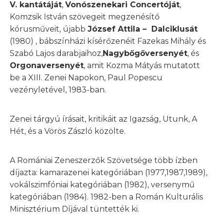
V. kantátáját
,
Vonószenekari Concertóját
,
Komzsik István szövegeit megzenésítő
kórusműveit, újabb
József Attila – Dalciklusát
(1980) , bábszínházi kísérőzenéit Fazekas Mihály és
Szabó Lajos darabjaihoz,
Nagybőgőversenyét
, és
Orgonaversenyét
, amit Kozma Mátyás mutatott
be a XIII. Zenei Napokon, Paul Popescu
vezényletével, 1983-ban.
Zenei tárgyú írásait, kritikáit az Igazság, Utunk, A
Hét, és a Vörös Zászló közölte.
A Romániai Zeneszerzők Szövetsége több ízben
díjazta: kamarazenei kategóriában (1977,1987,1989),
vokálszimfóniai kategóriában (1982), versenymű
kategóriában (1984). 1982-ben a Román Kulturális
Minisztérium Díjával tüntették ki.