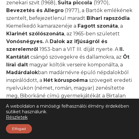
zenekari szvit (1968),
Suita piccola
(1970),
Bevezetés és Allegro
(1977), a Bartók emlékének
szentelt, befejezetlenül maradt
Bihari rapszódia
.
Kiemelkedő kamarazenéje a
Fagott szonáta
, a
Klarinét szólószonáta
, az 1965-ben született
Vonósnégyes.
A
Dalok az ifjúságról és
szerelemről
1953-ban a VIT III. díját nyerte. A
II.
Kantátát
csángó szövegekre és dallamokra, az
Öt
lírai dalt
magyar költők verseire komponálta, a
Madárdalok
ban madárnévre épülő népdalokból
inspirálódott, a
Hét kóruspoéma
szövegeit eredeti
nyelvükön (német, román, magyar) zenésítette
meg, Biborkáné című gyermekjátékát a Birtalan
József által vezetett gyermekegyüttes adta elő.
A weboldalon a minőségi felhasználói élmény érdekében
sütiket használunk.
Részletek
Értékes elméleti munkái, kritikái, esszéi mellett a
Elfogad
társszerzőként írt
Karvezetők könyvét
említjük
meg.