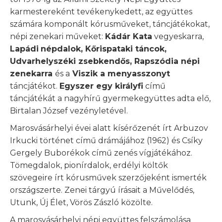
karmestereként tevékenykedett, az együttes
számára komponált kórusműveket, táncjátékokat,
népi zenekari műveket:
Kádár Kata
vegyeskarra,
Lapádi
népdalok, Kőrispataki táncok,
Udvarhelyszéki zsebkendős, Rapszódia népi
zenekarra
és a
Viszik a menyasszonyt
táncjátékot.
Egyszer egy királyfi
című
táncjátékát a nagyhírű gyermekegyüttes adta elő,
Birtalan József vezényletével.
Marosvásárhelyi évei alatt kísérőzenét írt Arbuzov
Irkucki történet című drámájához (1962) és Csíky
Gergely Buborékok című zenés vígjátékához.
Tömegdalok, pionírdalok, erdélyi költők
szövegeire írt kórusművek szerzőjeként ismerték
országszerte. Zenei tárgyú írásait a Művelődés,
Utunk, Új Élet, Vörös Zászló közölte.
A marosvásárhelyi népi együttes felszámolása