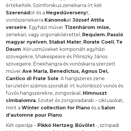
értékelték. Szimfonikus zenekarra írt két
Szerenád
ot és a
Hegedűverseny
t,
vonószenekarra
Kánonok
at
József Attila
verseire
. Egyházi művei:
Tizenhárom mise,
zenekari, vagy orgonakísérettel,
Requiem
,
Passió
magyar nyelven
,
Stabat Mater
,
Rorate Coeli
,
Te
Deum
. Kórusműveket komponált egyházi
szövegekre, Shakespeare és Pilinszky János
szövegeire. Énekhangra és vonóskarra szerzett
művei:
Ave Maria, Benedictus, Agnus Dei,
Cantico di Frate Sole
. A hangszeres zene
területén számos szonátát írt különböző vonós és
fúvós hangszerekre, zongorával,
Himnuszt
cimbalomra
, Szvitet és zongoradarab – ciklusokat,
mint a
Winter collection for Piano
és a
Salon
d’automne pour Piano
.
Két operája –
Pikkó Hertzeg
,
Bűvölet
-, színpadi