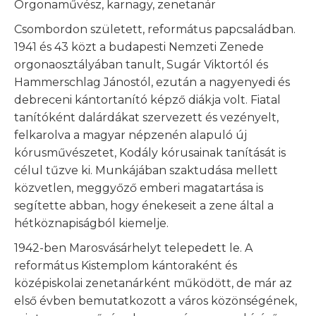
Orgonaművész, karnagy, zenetanár
Csombordon született, református papcsaládban.
1941 és 43 közt a budapesti Nemzeti Zenede
orgonaosztályában tanult, Sugár Viktortól és
Hammerschlag Jánostól, ezután a nagyenyedi és
debreceni kántortanító képző diákja volt. Fiatal
tanítóként dalárdákat szervezett és vezényelt,
felkarolva a magyar népzenén alapuló új
kórusművészetet, Kodály kórusainak tanítását is
célul tűzve ki. Munkájában szaktudása mellett
közvetlen, meggyőző emberi magatartása is
segítette abban, hogy énekeseit a zene által a
hétköznapiságból kiemelje.
1942-ben Marosvásárhelyt telepedett le. A
református Kistemplom kántoraként és
középiskolai zenetanárként működött, de már az
első évben bemutatkozott a város közönségének,