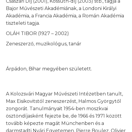
Császári Díj (2001), Kossuth-díj (2003) stb., tagja a
Bajor Művészeti Akadémiának, a Londoni Királyi
Akadémia, a Francia Akadémia, a Román
Akadémia
tiszteleti tagja.
OLÁH TIBOR (1927 – 2002)
Zeneszerző, muzikológus, tanár
Árpádon, Bihar megyében született.
A Kolozsvári Magyar Művészeti Intézetben tanult,
Max Eisikovitstól zeneszerzést, Halmos Györgytől
zongorát. Tanulmányait 1954-ben moszkvai
ösztöndíjasként fejezte be, de 1966 és 1971 között
tovább képezte magát Münchenben és a
darmstadti Nyári Egyetemen, Pierre Boulez, Olivier