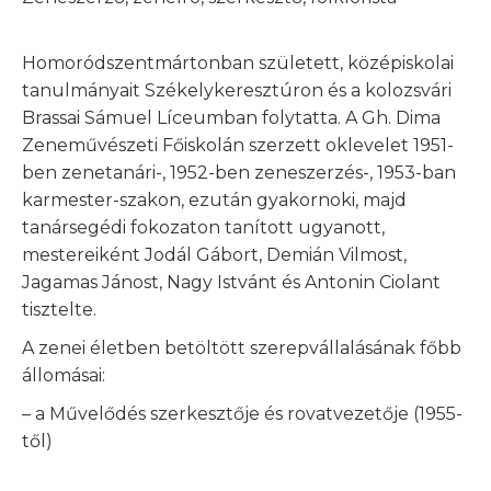
Homoródszentmártonban született, középiskolai
tanulmányait Székelykeresztúron és a kolozsvári
Brassai Sámuel Líceumban folytatta. A Gh. Dima
Zeneművészeti Főiskolán szerzett oklevelet 1951-
ben zenetanári-, 1952-ben zeneszerzés-, 1953-ban
karmester-szakon, ezután gyakornoki, majd
tanársegédi fokozaton tanított ugyanott,
mestereiként Jodál Gábort, Demián Vilmost,
Jagamas Jánost, Nagy Istvánt és Antonin Ciolant
tisztelte.
A zenei életben betöltött szerepvállalásának főbb
állomásai:
– a Művelődés szerkesztője és rovatvezetője (1955-
től)