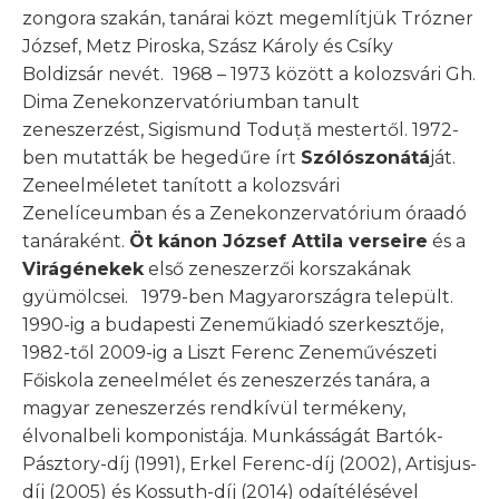
zongora szakán, tanárai közt megemlítjük Trózner
József, Metz Piroska, Szász Károly és Csíky
Boldizsár nevét. 1968 – 1973 között a kolozsvári Gh.
Dima Zenekonzervatóriumban tanult
zeneszerzést, Sigismund Toduță mestertől. 1972-
ben mutatták be hegedűre írt
Szólószonátá
ját.
Zeneelméletet tanított a kolozsvári
Zenelíceumban és a Zenekonzervatórium óraadó
tanáraként.
Öt kánon József Attila verseire
és a
Virágénekek
első zeneszerzői korszakának
gyümölcsei. 1979-ben Magyarországra települt.
1990-ig a budapesti Zeneműkiadó szerkesztője,
1982-től 2009-ig a Liszt Ferenc Zeneművészeti
Főiskola zeneelmélet és zeneszerzés tanára, a
magyar zeneszerzés rendkívül termékeny,
élvonalbeli komponistája. Munkásságát Bartók-
Pásztory-díj (1991), Erkel Ferenc-díj (2002), Artisjus-
díj (2005) és Kossuth-díj (2014) odaítélésével