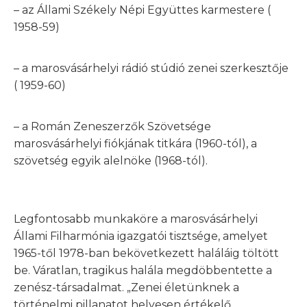
– az Állami Székely Népi Együttes karmestere (
1958-59)
– a marosvásárhelyi rádió stúdió zenei szerkesztője
( 1959-60)
– a Román Zeneszerzők Szövetsége
marosvásárhelyi fiókjának titkára (1960-tól), a
szövetség egyik alelnöke (1968-tól).
Legfontosabb munkaköre a marosvásárhelyi
Állami Filharmónia igazgatói tisztsége, amelyet
1965-től 1978-ban bekövetkezett haláláig töltött
be. Váratlan, tragikus halála megdöbbentette a
zenész-társadalmat. „Zenei életünknek a
történelmi pillanatot helyesen értékelő,