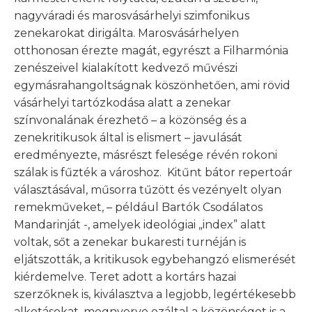
nagyváradi és marosvásárhelyi szimfonikus
zenekarokat dirigálta. Marosvásárhelyen
otthonosan érezte magát, egyrészt a Filharmónia
zenészeivel kialakított kedvező művészi
egymásrahangoltságnak köszönhetően, ami rövid
vásárhelyi tartózkodása alatt a zenekar
színvonalának érezhető – a közönség és a
zenekritikusok által is elismert – javulását
eredményezte, másrészt felesége révén rokoni
szálak is fűzték a városhoz. Kitűnt bátor repertoár
választásával, műsorra tűzött és vezényelt olyan
remekműveket, – például Bartók Csodálatos
Mandarinját -, amelyek ideológiai „index” alatt
voltak, sőt a zenekar bukaresti turnéján is
eljátszották, a kritikusok egybehangzó elismerését
kiérdemelve. Teret adott a kortárs hazai
szerzőknek is, kiválasztva a legjobb, legértékesebb
alkotásokat, megnyerve ezáltal a közönséget is a