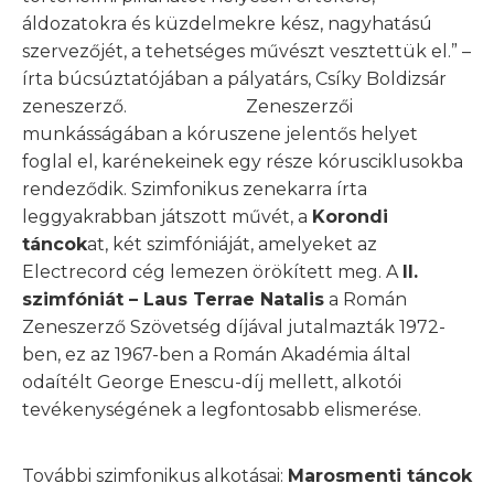
áldozatokra és küzdelmekre kész, nagyhatású
szervezőjét, a tehetséges művészt vesztettük el.” –
írta búcsúztatójában a pályatárs, Csíky Boldizsár
zeneszerző. Zeneszerzői
munkásságában a kóruszene jelentős helyet
foglal el, karénekeinek egy része kórusciklusokba
rendeződik. Szimfonikus zenekarra írta
leggyakrabban játszott művét, a
Korondi
táncok
at, két szimfóniáját, amelyeket az
Electrecord cég lemezen örökített meg. A
II.
szimfóniát – Laus Terrae Natalis
a Román
Zeneszerző Szövetség díjával jutalmazták 1972-
ben, ez az 1967-ben a Román Akadémia által
odaítélt George Enescu-díj mellett, alkotói
tevékenységének a legfontosabb elismerése.
További szimfonikus alkotásai:
Marosmenti táncok