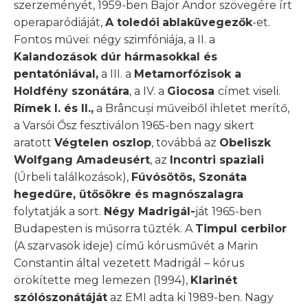
szerzeményét, 1959-ben Bajor Andor szövegére írt
operaparódiáját,
A toledói
ablaküvegezők
-et.
Fontos művei: négy szimfóniája, a II. a
Kalandozások dúr hármasokkal és
pentatóniával,
a III. a
Metamorfózisok a
Holdfény szonátára
, a IV. a
Giocosa
címet viseli.
Rímek I. és II.,
a Brâncuși műveiből ihletet merítő,
a Varsói Ősz fesztiválon 1965-ben nagy sikert
aratott
Végtelen oszlop
, továbbá az
Obeliszk
Wolfgang Amadeusért
, az
Incontri spaziali
(Űrbeli találkozások),
Fúvósötös, Szonáta
hegedűre, ütősökre és magnószalagra
folytatják a sort.
Négy Madrigál-
ját 1965-ben
Budapesten is műsorra tűzték. A
Timpul cerbilor
(A szarvasok ideje) című kórusművét a Marin
Constantin által vezetett Madrigál – kórus
örökítette meg lemezen (1994),
Klarinét
szólószonátáját
az EMI adta ki 1989-ben. Nagy