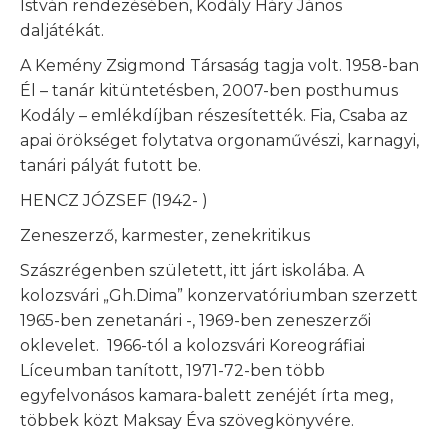
István rendezésében, Kodály Háry János
daljátékát.
A Kemény Zsigmond Társaság tagja volt. 1958-ban
Él – tanár kitüntetésben, 2007-ben posthumus
Kodály – emlékdíjban részesítették. Fia, Csaba az
apai örökséget folytatva orgonaművészi, karnagyi,
tanári pályát futott be.
HENCZ JÓZSEF (1942- )
Zeneszerző, karmester, zenekritikus
Szászrégenben született, itt járt iskolába. A
kolozsvári „Gh.Dima” konzervatóriumban szerzett
1965-ben zenetanári -, 1969-ben zeneszerzői
oklevelet. 1966-tól a kolozsvári Koreográfiai
Líceumban tanított, 1971-72-ben több
egyfelvonásos kamara-balett zenéjét írta meg,
többek közt Maksay Éva szövegkönyvére.