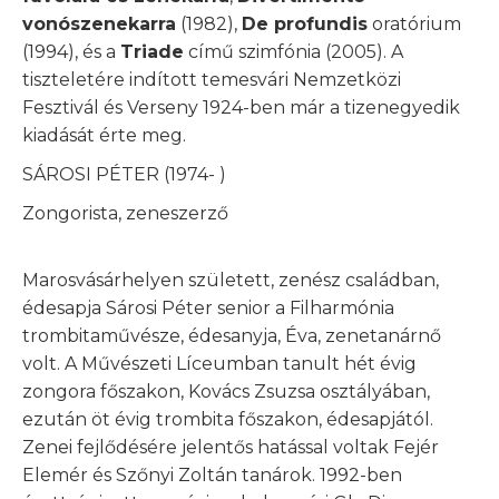
vonószenekarra
(1982),
De profundis
oratórium
(1994), és a
Triade
című szimfónia (2005). A
tiszteletére indított temesvári Nemzetközi
Fesztivál és Verseny 1924-ben már a tizenegyedik
kiadását érte meg.
SÁROSI PÉTER (1974- )
Zongorista, zeneszerző
Marosvásárhelyen született, zenész családban,
édesapja Sárosi Péter senior a Filharmónia
trombitaművésze, édesanyja, Éva, zenetanárnő
volt. A Művészeti Líceumban tanult hét évig
zongora főszakon, Kovács Zsuzsa osztályában,
ezután öt évig trombita főszakon, édesapjától.
Zenei fejlődésére jelentős hatással voltak Fejér
Elemér és Szőnyi Zoltán tanárok. 1992-ben