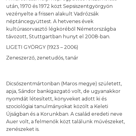
után, 1970 és 1972 közt Sepsiszentgyörgyön
vezényelte a frissen alakult Vadrózsák
néptáncegyüttest. A hetvenes évek
kultúrasorvasztó légköréből Németországba
távozott, Stuttgartban hunyt el 2008-ban.
LIGETI GYÖRGY (1923 – 2006)
Zeneszerző, zenetudós, tanár
Dicsőszentmártonban (Maros megye) született,
apja, Sándor bankigazgató volt, de ugyanakkor
nyomdát létesített, könyveket adott ki és
szociológiai tanulmányokat közölt a Keleti
Újságban és a Korunkban. A család eredeti neve
Auer volt, a felmenők közt találunk művészeket,
zenészeket is.