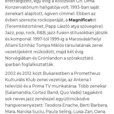
érettségizett, egy évig a kolozsvári Gh. Dima
Konzervatórium hallgatója volt. 1993-ban saját
zenekart alapított, 4given címmel. Ebben az
évben szerezte rockoperáját, a
Magnificat
ot
(Teremtéstörténet, Papp László atya szövegére).
Jazz, pop, rock, R&B, jazz-fusion stílusokban játszik
és komponál. 1997-től 1999-ig a Marosvásárhelyi
Állami Színház Tompa Miklós társulatának zenei
vezetőjeként működött, majd két évig
Norvégiában és Grönlandon a szórakoztató
iparban foglalkoztatták.
2002 és 2012 közt Bukarestben a Prometheus
Kulturális Klub zenei vezetője, az Antena 1
televízió és a Prima TV munkatársa. Több zenekar
(Salamandra, Cortez Band, Quo Vadis) tagjaként
sok neves jazz zenésszel együttműködve
hangversenyezett: Teodora Enache, Berti Barbera,
Mara, Narcisa Suciu, Paula Seling, Luisa Zan, Oana