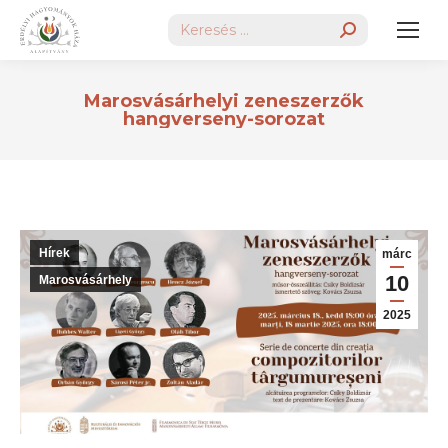
Search:
Marosvásárhelyi zeneszerzők
hangverseny-sorozat
Hírek
márc
10
Marosvásárhely
2025