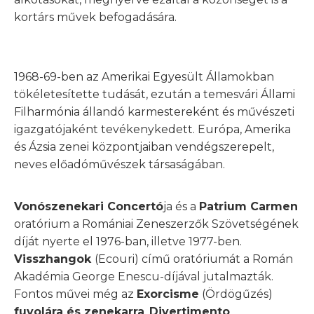
kortárs művek befogadására.
1968-69-ben az Amerikai Egyesült Államokban
tökéletesítette tudását, ezután a temesvári Állami
Filharmónia állandó karmestereként és művészeti
igazgatójaként tevékenykedett. Európa, Amerika
és Ázsia zenei központjaiban vendégszerepelt,
neves előadóművészek társaságában.
Vonószenekari Concertó
ja és a
Patrium Carmen
oratórium a Romániai Zeneszerzők Szövetségének
díját nyerte el 1976-ban, illetve 1977-ben.
Visszhangok
(Ecouri) című oratóriumát a Román
Akadémia George Enescu-díjával jutalmazták.
Fontos művei még az
Exorcisme
(Ördögűzés)
fuvolára és zenekarra
,
Divertimento