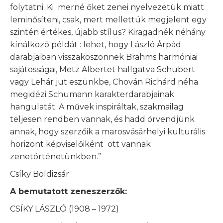
folytatni. Ki merné őket zenei nyelvezetük miatt
leminősíteni, csak, mert mellettük megjelent egy
szintén értékes, újabb stílus? Kiragadnék néhány
kínálkozó példát : lehet, hogy László Árpád
darabjaiban visszaköszönnek Brahms harmóniai
sajátosságai, Metz Albertet hallgatva Schubert
vagy Lehár jut eszünkbe, Chován Richárd néha
megidézi Schumann karakterdarabjainak
hangulatát. A művek inspiráltak, szakmailag
teljesen rendben vannak, és hadd örvendjünk
annak, hogy szerzőik a marosvásárhelyi kulturális
horizont képviselőiként ott vannak
zenetörténetünkben.”
Csíky Boldizsár
A bemutatott zeneszerzők:
CSÍKY LÁSZLÓ (1908 – 1972)