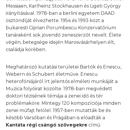
Messiaen, Karlheinz Stockhausen és Ligeti György
irányításával. 1978-ban a berlini egyetem DAAD
ösztöndíját élvezhette. 1954 és 1993 közt a
bukaresti Ciprian Porumbescu Konzervatórium
tanáraként sok jövendő zeneszerzőt nevelt. Élete
végén, betegsége idején Marosvásárhelyen élt,
családja körében.
Meghatározó kutatási területei Bartók és Enescu,
Webern és Schubert életműve. Enescu
heterofóniájáról írt jelentős elméleti munkáját a
Muzica folyóirat közölte. 1978-ban megvédett
doktori tézisének témája a zenei idő és tér
problémaköre. Mintegy 120 kompozíciója minden
zenei műfajt felölel. 1957-ben mutatták be és
később Varsóban és Prágában is előadták a
Kantáta régi
csángó szövegekre
című