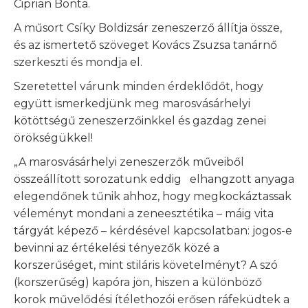
Ciprian Bonta.
A műsort Csíky Boldizsár zeneszerző állítja össze,
és az ismertető szöveget Kovács Zsuzsa tanárnő
szerkeszti és mondja el.
Szeretettel várunk minden érdeklődőt, hogy
együtt ismerkedjünk meg marosvásárhelyi
kötöttségű zeneszerzőinkkel és gazdag zenei
örökségükkel!
„A marosvásárhelyi zeneszerzők műveiből
összeállított sorozatunk eddig elhangzott anyaga
elegendőnek tűnik ahhoz, hogy megkockáztassak
véleményt mondani a zeneesztétika – máig vita
tárgyát képező – kérdésével kapcsolatban: jogos-e
bevinni az értékelési tényezők közé a
korszerűséget, mint stiláris követelményt? A szó
(korszerűség) kapóra jön, hiszen a különböző
korok művelődési ítélethozói erősen ráfeküdtek a