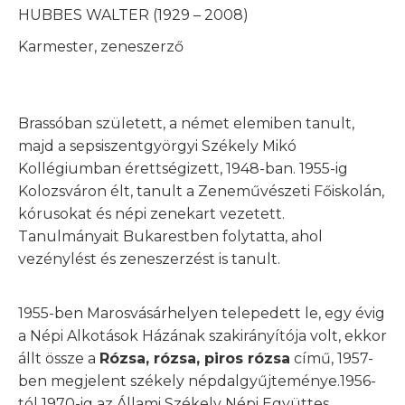
HUBBES WALTER (1929 – 2008)
Karmester, zeneszerző
Brassóban született, a német elemiben tanult,
majd a sepsiszentgyörgyi Székely Mikó
Kollégiumban érettségizett, 1948-ban. 1955-ig
Kolozsváron élt, tanult a Zeneművészeti Főiskolán,
kórusokat és népi zenekart vezetett.
Tanulmányait Bukarestben folytatta, ahol
vezénylést és zeneszerzést is tanult.
1955-ben Marosvásárhelyen telepedett le, egy évig
a Népi Alkotások Házának szakirányítója volt, ekkor
állt össze a
Rózsa, rózsa, piros rózsa
című, 1957-
ben megjelent székely népdalgyűjteménye.1956-
tól 1970-ig az Állami Székely Népi Együttes