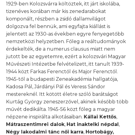
1929-ben Kolozsvárra költöztek, itt járt iskolába,
tizenéves korában már kis zenedarabokat
komponált, részben a zsidó dallamvilágot
dolgozva fel bennük, ami egyfajta kiállást is
jelentett az 1930-as években egyre fenyegetőbb
nemzetközi helyzetben. Főleg a reáltudományok
érdekelték, de a numerus clausus miatt nem
jutott be az egyetemre, ezért a kolozsvári Magyar
Művészeti Intézetbe felvételizett, itt tanult 1939-
1944 közt Farkas Ferenctől és Major Ferenctől.
1945-től a budapesti Zeneakadémia hallgatója,
Kadosa Pál, Járdányi Pál és Veress Sándor
mestereknél. Itt kötött életre szóló barátságot
Kurtág György zeneszerzővel, akinek később több
művét dedikálta. 1945-56 közt főleg a magyar
népzene inspirálta alkotásaiban.
Kállai Kettős
,
Mátraszentimrei dalok
,
Hat inaktelki népdal
,
Négy lakodalmi tánc női karra
,
Hortobágy,