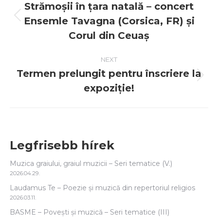
navigation
Strămoșii în țara natală – concert
Ensemle Tavagna (Corsica, FR) și
Previous
post:
Corul din Ceuaș
NEXT
Termen prelungit pentru înscriere la
Next
expoziție!
post:
Legfrisebb hírek
Muzica graiului, graiul muzicii – Seri tematice (V.)
2026.04.29.
Laudamus Te – Poezie și muzică din repertoriul religios
2026.03.11.
BASME – Povești și muzică – Seri tematice (III)