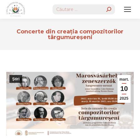
Search:
Concerte din creația compozitorilor
târgumureșeni
Ştiri
mart.
10
2025