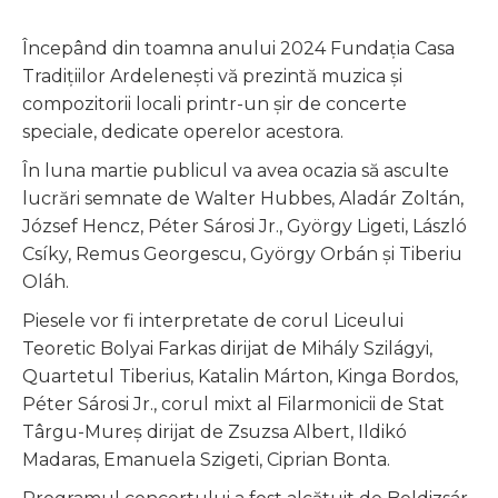
Începând din toamna anului 2024 Fundația Casa
Tradițiilor Ardelenești vă prezintă muzica și
compozitorii locali printr-un șir de concerte
speciale, dedicate operelor acestora.
În luna martie publicul va avea ocazia să asculte
lucrări semnate de Walter Hubbes, Aladár Zoltán,
József Hencz, Péter Sárosi Jr., György Ligeti, László
Csíky, Remus Georgescu, György Orbán și Tiberiu
Oláh.
Piesele vor fi interpretate de corul Liceului
Teoretic Bolyai Farkas dirijat de Mihály Szilágyi,
Quartetul Tiberius, Katalin Márton, Kinga Bordos,
Péter Sárosi Jr., corul mixt al Filarmonicii de Stat
Târgu-Mureș dirijat de Zsuzsa Albert, Ildikó
Madaras, Emanuela Szigeti, Ciprian Bonta.