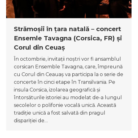
Strămoșii în țara natală – concert
Ensemle Tavagna (Corsica, FR) și
Corul din Ceuaș
În octombrie, invitații noștri vor fi ansamblul
corsican Ensemble Tavagna, care, împreună
cu Corul din Ceauaș va participa la o serie de
concerte în cinci etape în Transilvania. Pe
insula Corsica, izolarea geografică și
întorsăturile istoriei au modelat de-a lungul
secolelor o polifonie vocală unică. Această
tradiție unică a fost salvată din pragul
dispariției de…