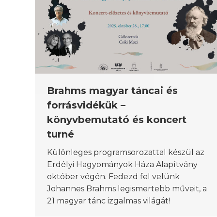
Brahms magyar táncai és
forrásvidékük –
könyvbemutató és koncert
turné
Különleges programsorozattal készül az
Erdélyi Hagyományok Háza Alapítvány
október végén. Fedezd fel velünk
Johannes Brahms legismertebb műveit, a
21 magyar tánc izgalmas világát!