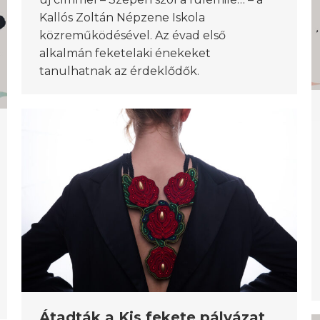
Kallós Zoltán Népzene Iskola
közreműködésével. Az évad első
alkalmán feketelaki énekeket
tanulhatnak az érdeklődők.
Átadták a Kis fekete pályázat