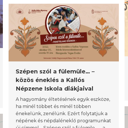
Szépen szól a fülemüle… –
közös éneklés a Kallós
Népzene Iskola diákjaival
A hagyomány éltetésének egyik eszköze,
ha minél többet és minél többen
énekelünk, zenélünk. Ezért folytatjuk a
népének és népdaléneklő programunkat
új címmel – Szépen szól a fülemile… – a