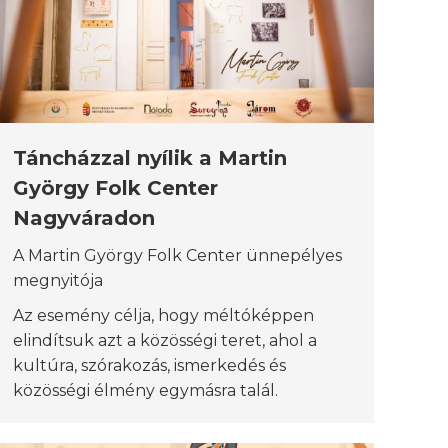
Táncházzal nyílik a Martin
György Folk Center
Nagyváradon
A Martin György Folk Center ünnepélyes
megnyitója
Az esemény célja, hogy méltóképpen
elindítsuk azt a közösségi teret, ahol a
kultúra, szórakozás, ismerkedés és
közösségi élmény egymásra talál.