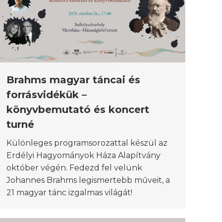
Brahms magyar táncai és
forrásvidékük –
könyvbemutató és koncert
turné
Különleges programsorozattal készül az
Erdélyi Hagyományok Háza Alapítvány
október végén. Fedezd fel velünk
Johannes Brahms legismertebb műveit, a
21 magyar tánc izgalmas világát!