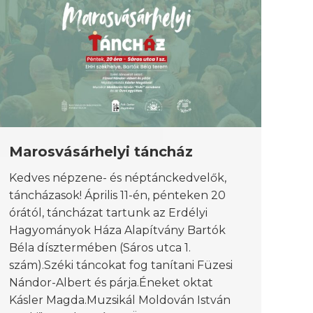
Marosvásárhelyi táncház
Kedves népzene- és néptánckedvelők,
táncházasok! Április 11-én, pénteken 20
órától, táncházat tartunk az Erdélyi
Hagyományok Háza Alapítvány Bartók
Béla dísztermében (Sáros utca 1.
szám).Széki táncokat fog tanítani Füzesi
Nándor-Albert és párja.Éneket oktat
Kásler Magda.Muzsikál Moldován István