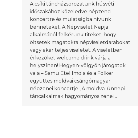
A csíki táncházsorozatunk húsvéti
időszakához közeledve népzenei
koncertre és mulatságba hívunk
benneteket. A Népviselet Napja
alkalmából felkérünk titeket, hogy
öltsetek magatokra népviseletdarabokat
vagy akár teljes viseletet. A viseletben
érkezőket welcome drink várja a
helyszínen! Hegyen-völgyön járogatok
vala – Samu Etel Imola és a Folker
együttes moldvai csángómagyar
népzenei koncertje „A moldvai ünnepi
táncalkalmak hagyományos zenei…