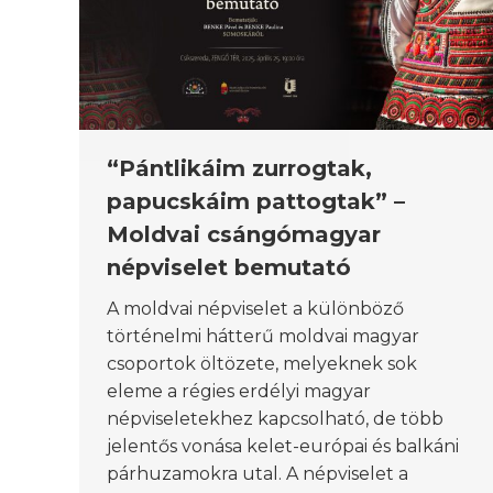
“Pántlikáim zurrogtak,
papucskáim pattogtak” –
Moldvai csángómagyar
népviselet bemutató
A moldvai népviselet a különböző
történelmi hátterű moldvai magyar
csoportok öltözete, melyeknek sok
eleme a régies erdélyi magyar
népviseletekhez kapcsolható, de több
jelentős vonása kelet-európai és balkáni
párhuzamokra utal. A népviselet a