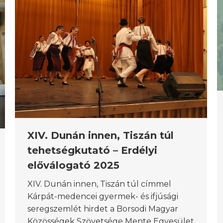
XIV. Dunán innen, Tiszán túl
tehetségkutató – Erdélyi
előválogató 2025
XIV. Dunán innen, Tiszán túl címmel
Kárpát-medencei gyermek- és ifjúsági
seregszemlét hirdet a Borsodi Magyar
Közösségek Szövetsége Mente Egyesület