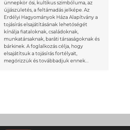
ünnepkör ősi, kultikus szimbóluma, az
újjászületés, a feltámadás jelképe. Az
Erdélyi Hagyományok Háza Alapítvány a
tojásírás elsajátításának lehetőségét
kínálja fiataloknak, családoknak,
munkatársaknak, baráti társaságoknak és
bárkinek. A foglalkozás célja, hogy
elsajátítsuk a tojásírás fortélyait,
megőrizzük és továbbadjuk ennek…
datkezelési tájékoztató
Általános Szerződési Feltételek