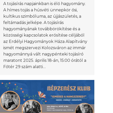
A tojásírás napjainkban is élő hagyomány.
A hímes tojás a húsvéti ünnepkör ősi,
kultikus szimbóluma, az újjászületés, a
feltámadás jelképe. A tojásírás
hagyományának továbbörökítése és a
közösségi kapcsolatok erősítése céljából
az Erdélyi Hagyományok Háza Alapítvány
ismét megszervezi Kolozsváron az immár
hagyománnyá vált nagypénteki tojásíró
maratont 2025. április 18-án, 15:00 órától a
Főtér 29 szám alatti…