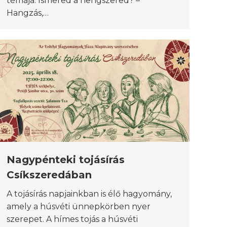
témája: Ismered a hengszered? –
Hangzás,…
Nagypénteki tojásírás
Csíkszeredában
A tojásírás napjainkban is élő hagyomány,
amely a húsvéti ünnepkörben nyer
szerepet. A hímes tojás a húsvéti