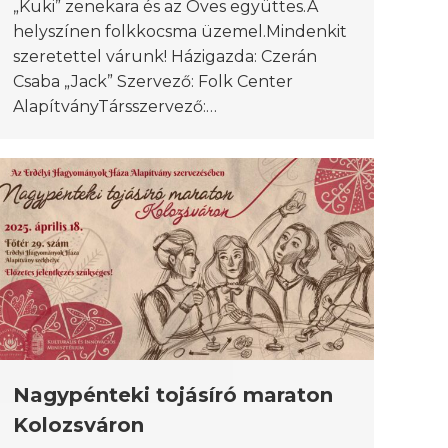
„Kuki” zenekara és az Öves együttes.A
helyszínen folkkocsma üzemel.Mindenkit
szeretettel várunk! Házigazda: Czerán
Csaba „Jack” Szervező: Folk Center
AlapítványTársszervező:…
Nagypénteki tojásíró maraton
Kolozsváron