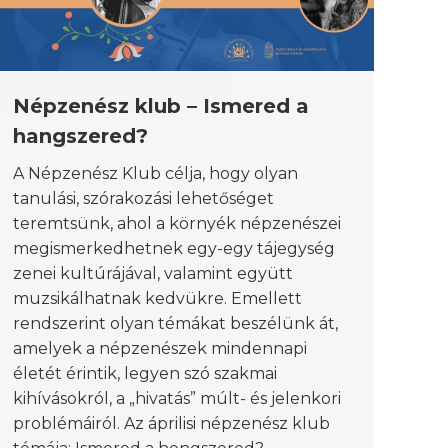
Népzenész klub – Ismered a
hangszered?
A Népzenész Klub célja, hogy olyan
tanulási, szórakozási lehetőséget
teremtsünk, ahol a környék népzenészei
megismerkedhetnek egy-egy tájegység
zenei kultúrájával, valamint együtt
muzsikálhatnak kedvükre. Emellett
rendszerint olyan témákat beszélünk át,
amelyek a népzenészek mindennapi
életét érintik, legyen szó szakmai
kihívásokról, a „hivatás” múlt- és jelenkori
problémáiról. Az áprilisi népzenész klub