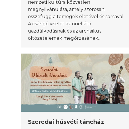
nemzeti kultúra közvetlen
megnyilvánulása, amely szorosan
összefügg a tömegek életével és sorsával.
A csángó viselet az önellátó
gazdálkodásnak és az archaikus
öltözetelemek megőrzésének…
Szeredai húsvéti táncház