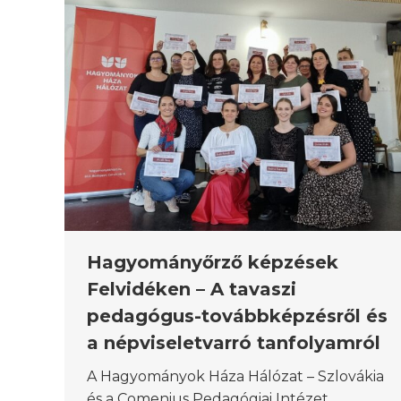
Hagyományőrző képzések
Felvidéken – A tavaszi
pedagógus-továbbképzésről és
a népviseletvarró tanfolyamról
A Hagyományok Háza Hálózat – Szlovákia
és a Comenius Pedagógiai Intézet