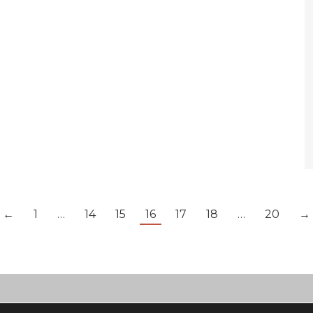
←
1
…
14
15
16
17
18
…
20
→
Impresszum
A