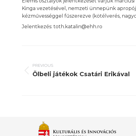
Elemis osztályok jelentkezését várjuk március
Kinga vezetésével, nemzeti ünnepünk apropóján
kézművességgel fűszerezve (kötélverés, nagyo
Jelentkezés: toth.katalin@ehh.ro
Post
navigation
PREVIOUS
Ölbeli játékok Csatári Erikával
Previous
post: