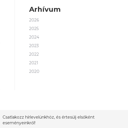
Arhívum
2026
2025
2024
2023
2022
2021
2020
Csatlakozz hírlevelünkhöz, és értesülj elsőként
eseményeinkről!