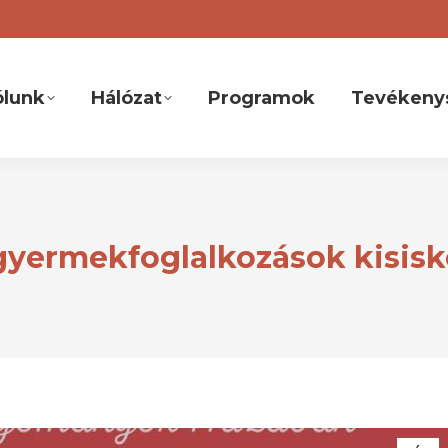
ólunk
Hálózat
Programok
Tevékeny
yermekfoglalkozások kisis