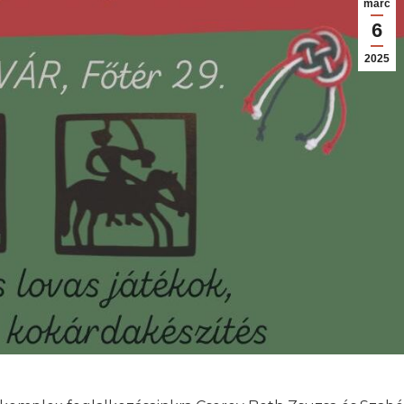
márc
6
2025