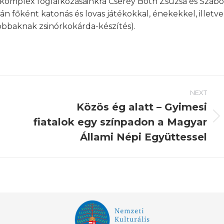
i komplex foglalkozásainkra Cserey Both Zsuzsa és Szabó
 főként katonás és lovas játékokkal, énekekkel, illetve
bbaknak zsinórkokárda-készítés).
NEXT
Közös ég alatt – Gyimesi
fiatalok egy színpadon a Magyar
Next
post:
Állami Népi Együttessel