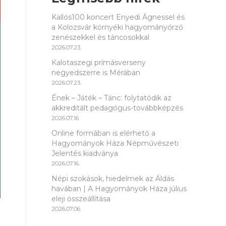
Kallós100 koncert Enyedi Ágnessel és
a Kolozsvár környéki hagyományőrző
zenészekkel és táncosokkal
2026.07.23.
Kalotaszegi prímásverseny
negyedszerre is Mérában
2026.07.23.
Ének – Játék – Tánc: folytatódik az
akkreditált pedagógus-továbbképzés
2026.07.16.
Online formában is elérhető a
Hagyományok Háza Népművészeti
Jelentés kiadványa
2026.07.16.
Népi szokások, hiedelmek az Áldás
havában | A Hagyományok Háza július
eleji összeállítása
2026.07.06.