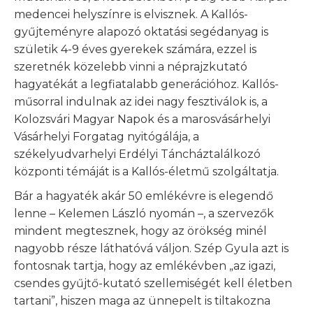
medencei helyszínre is elvisznek. A Kallós-
gyűjteményre alapozó oktatási segédanyag is
születik 4-9 éves gyerekek számára, ezzel is
szeretnék közelebb vinni a néprajzkutató
hagyatékát a legfiatalabb generációhoz. Kallós-
műsorral indulnak az idei nagy fesztiválok is, a
Kolozsvári Magyar Napok és a marosvásárhelyi
Vásárhelyi Forgatag nyitógálája, a
székelyudvarhelyi Erdélyi Táncháztalálkozó
központi témáját is a Kallós-életmű szolgáltatja.
Bár a hagyaték akár 50 emlékévre is elegendő
lenne – Kelemen László nyomán –, a szervezők
mindent megtesznek, hogy az örökség minél
nagyobb része láthatóvá váljon. Szép Gyula azt is
fontosnak tartja, hogy az emlékévben „az igazi,
csendes gyűjtő-kutató szellemiségét kell életben
tartani”, hiszen maga az ünnepelt is tiltakozna