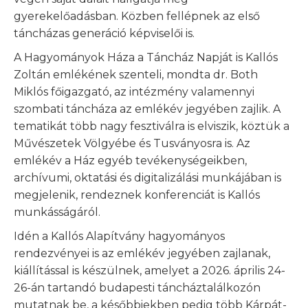
gyerekelőadásban. Közben fellépnek az első
táncházas generáció képviselői is.
A Hagyományok Háza a Táncház Napját is Kallós
Zoltán emlékének szenteli, mondta dr. Both
Miklós főigazgató, az intézmény valamennyi
szombati táncháza az emlékév jegyében zajlik. A
tematikát több nagy fesztiválra is elviszik, köztük a
Művészetek Völgyébe és Tusványosra is. Az
emlékév a Ház egyéb tevékenységeikben,
archívumi, oktatási és digitalizálási munkájában is
megjelenik, rendeznek konferenciát is Kallós
munkásságáról.
Idén a Kallós Alapítvány hagyományos
rendezvényei is az emlékév jegyében zajlanak,
kiállítással is készülnek, amelyet a 2026. április 24-
26-án tartandó budapesti táncháztalálkozón
mutatnak be, a későbbiekben pedig több Kárpát-