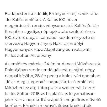
Budapesten kezdődik, Erdélyben teljesedik ki az
idei Kallós-emlékév. A Kallós 100 néven
meghirdetett rendezvénysorozatot Kallós Zoltán
Kossuth-nagydíjas néprajzkutató születésének
100. évfordulója alkalmából kezdeményezte és
szervezi a Hagyományok Háza, az Erdélyi
Hagyományok Háza Alapítvány és a válaszúti
Kallós Zoltán Alapítvány.
Az emlékév március 24-én budapesti Művészetek
Palotájában rendezendő gálaesttel rajtol, négy
nappal később, 28-án pedig a kolozsvári operában
idézik meg a legendás néprajzkutató emlékét.
Miközben ez alig több puszta szólamnál, hiszen
Kallós Zoltán 2018-as halála óta is folyamatosan
jelen van a népi kultúra ápolói, megélői és művelői
körében. Ennek a meggyőződésüknek adtak