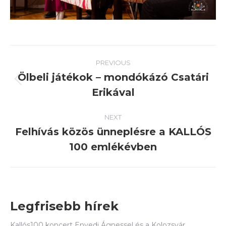
Post
PREVIOUS
navigation
Ölbeli játékok – mondókázó Csatári
Previous
Erikával
post:
NEXT
Felhívás közös ünneplésre a KALLÓS
Next
100 emlékévben
post:
Legfrisebb hírek
Kallós100 koncert Enyedi Ágnessel és a Kolozsvár