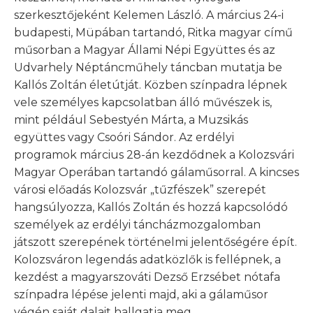
szerkesztőjeként Kelemen László. A március 24-i
budapesti, Müpában tartandó, Ritka magyar című
műsorban a Magyar Állami Népi Együttes és az
Udvarhely Néptáncműhely táncban mutatja be
Kallós Zoltán életútját. Közben színpadra lépnek
vele személyes kapcsolatban álló művészek is,
mint például Sebestyén Márta, a Muzsikás
együttes vagy Csoóri Sándor. Az erdélyi
programok március 28-án kezdődnek a Kolozsvári
Magyar Operában tartandó gálaműsorral. A kincses
városi előadás Kolozsvár „tűzfészek” szerepét
hangsúlyozza, Kallós Zoltán és hozzá kapcsolódó
személyek az erdélyi táncházmozgalomban
játszott szerepének történelmi jelentőségére épít.
Kolozsváron legendás adatközlők is fellépnek, a
kezdést a magyarszováti Dezső Erzsébet nótafa
színpadra lépése jelenti majd, aki a gálaműsor
végén saját dalait hallgatja meg