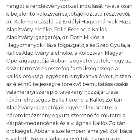
hangot a rendezvénysorozat indulását hivatalosan
is bejelentő kolozsvári sajtótájékoztató résztvevői,
dr. Kelemen László, az Erdélyi Hagyományok Háza
Alapítvány elnöke, Balla Ferenc, a Kallós
Alapítvány igazgatója, dr. Both Miklós, a
Hagyományok Háza főigazgatója és Szép Gyula, a
Kallós Alapítvány alelnöke, a Kolozsvári Magyar
Opera igazgatója. Abban is egyetértettek, hogy az
összetartozás és összefogás szükségessége a
kallósi örökség jegyében is nyilvánvaló volt, hiszen
az életmű teljességre törekvő bemutatása csakis
valamennyi szereplő tevékeny hozzájárulása
révén lehetséges. Balla Ferenc, a Kallós Zoltán
Alapítvány igazgatója is egyértelműsítette: a
három intézmény együtt szeretné felmutatni a
Kárpát-medencének és a világnak Kallós Zoltán
örökségét. Abban a szellemben, amelyet Zoli bácsi
is vallott: „Nem a ládának gyűjtök, hanem azért,