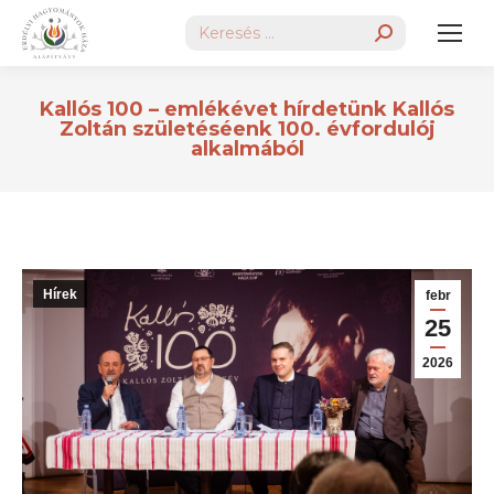
Search:
Kallós 100 – emlékévet hírdetünk Kallós
Zoltán születéséenk 100. évfordulój
alkalmából
Hírek
febr
25
2026