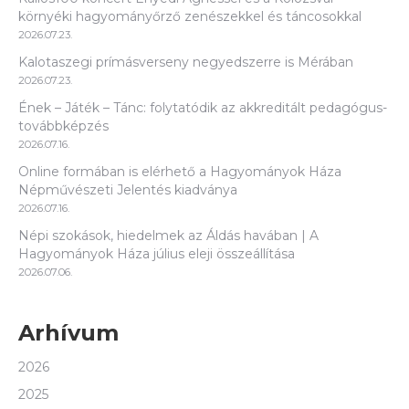
környéki hagyományőrző zenészekkel és táncosokkal
2026.07.23.
Kalotaszegi prímásverseny negyedszerre is Mérában
2026.07.23.
Ének – Játék – Tánc: folytatódik az akkreditált pedagógus-
továbbképzés
2026.07.16.
Online formában is elérhető a Hagyományok Háza
Népművészeti Jelentés kiadványa
2026.07.16.
Népi szokások, hiedelmek az Áldás havában | A
Hagyományok Háza július eleji összeállítása
2026.07.06.
Arhívum
2026
2025