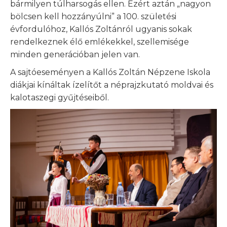
bármilyen túlharsogás ellen. Ezért aztán „nagyon
bölcsen kell hozzányúlni” a 100. születési
évfordulóhoz, Kallós Zoltánról ugyanis sokak
rendelkeznek élő emlékekkel, szellemisége
minden generációban jelen van.
A sajtóeseményen a Kallós Zoltán Népzene Iskola
diákjai kínáltak ízelítőt a néprajzkutató moldvai és
kalotaszegi gyűjtéseiből.