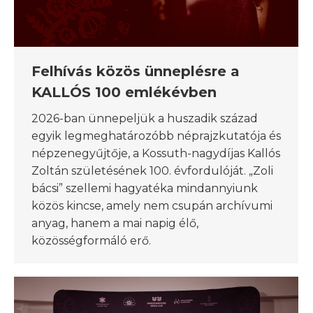
Felhívás közös ünneplésre a
KALLÓS 100 emlékévben
2026-ban ünnepeljük a huszadik század
egyik legmeghatározóbb néprajzkutatója és
népzenegyűjtője, a Kossuth-nagydíjas Kallós
Zoltán születésének 100. évfordulóját. „Zoli
bácsi” szellemi hagyatéka mindannyiunk
közös kincse, amely nem csupán archívumi
anyag, hanem a mai napig élő,
közösségformáló erő.