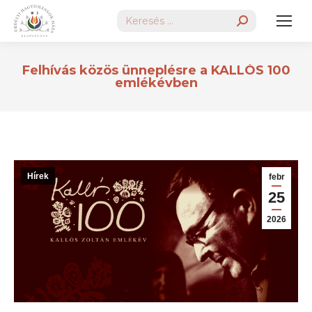
Search:
Felhívás közös ünneplésre a KALLÓS 100
emlékévben
Hírek
febr
25
2026