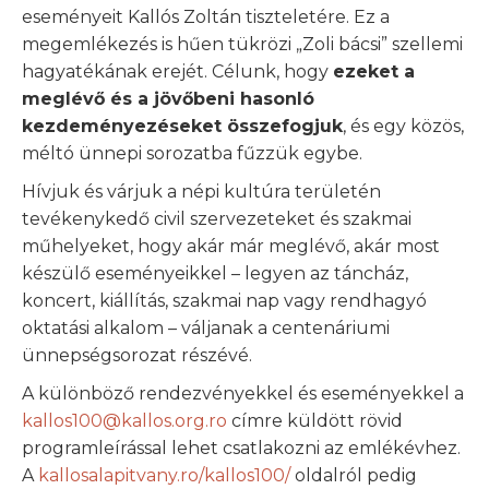
eseményeit Kallós Zoltán tiszteletére. Ez a
megemlékezés is hűen tükrözi „Zoli bácsi” szellemi
hagyatékának erejét. Célunk, hogy
ezeket a
meglévő és a jövőbeni hasonló
kezdeményezéseket összefogjuk
, és egy közös,
méltó ünnepi sorozatba fűzzük egybe.
Hívjuk és várjuk a népi kultúra területén
tevékenykedő civil szervezeteket és szakmai
műhelyeket, hogy akár már meglévő, akár most
készülő eseményeikkel – legyen az táncház,
koncert, kiállítás, szakmai nap vagy rendhagyó
oktatási alkalom – váljanak a centenáriumi
ünnepségsorozat részévé.
A különböző rendezvényekkel és eseményekkel a
kallos100@kallos.org.ro
címre küldött rövid
programleírással lehet csatlakozni az emlékévhez.
A
kallosalapitvany.ro/kallos100/
oldalról pedig