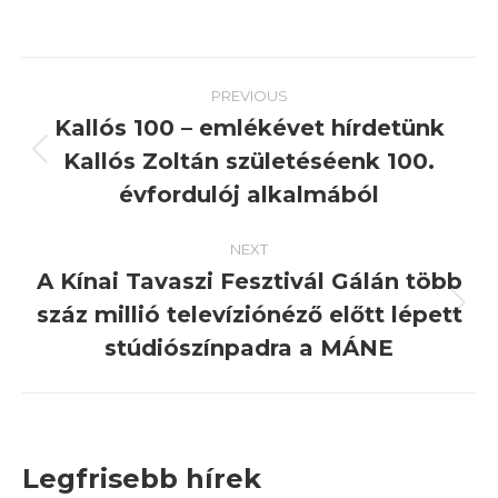
Post
PREVIOUS
navigation
Kallós 100 – emlékévet hírdetünk
Kallós Zoltán születéséenk 100.
Previous
post:
évfordulój alkalmából
NEXT
A Kínai Tavaszi Fesztivál Gálán több
száz millió televíziónéző előtt lépett
Next
post:
stúdiószínpadra a MÁNE
Legfrisebb hírek