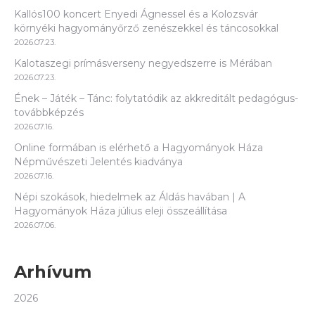
Kallós100 koncert Enyedi Ágnessel és a Kolozsvár
környéki hagyományőrző zenészekkel és táncosokkal
2026.07.23.
Kalotaszegi prímásverseny negyedszerre is Mérában
2026.07.23.
Ének – Játék – Tánc: folytatódik az akkreditált pedagógus-
továbbképzés
2026.07.16.
Online formában is elérhető a Hagyományok Háza
Népművészeti Jelentés kiadványa
2026.07.16.
Népi szokások, hiedelmek az Áldás havában | A
Hagyományok Háza július eleji összeállítása
2026.07.06.
Arhívum
2026