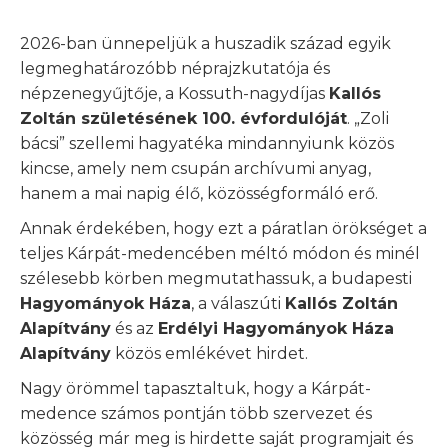
2026-ban ünnepeljük a huszadik század egyik
legmeghatározóbb néprajzkutatója és
népzenegyűjtője, a Kossuth-nagydíjas
Kallós
Zoltán születésének 100. évfordulóját
. „Zoli
bácsi” szellemi hagyatéka mindannyiunk közös
kincse, amely nem csupán archívumi anyag,
hanem a mai napig élő, közösségformáló erő.
Annak érdekében, hogy ezt a páratlan örökséget a
teljes Kárpát-medencében méltó módon és minél
szélesebb körben megmutathassuk, a budapesti
Hagyományok Háza
, a válaszúti
Kallós Zoltán
Alapítvány
és az
Erdélyi Hagyományok Háza
Alapítvány
közös emlékévet hirdet.
Nagy örömmel tapasztaltuk, hogy a Kárpát-
medence számos pontján több szervezet és
közösség már meg is hirdette saját programjait és