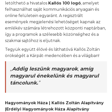
letölthető a hivatalos
Kallós 100 logó
, amelyet
felhasználhat saját kommunikációs anyagain és
online felületein egyaránt. A regisztrált
események megjelenési lehetőséget kapnak az
emlékév számára létrehozott központi naptárban,
így a programok a szélesebb közönséghez és a
szakmai sajtóhoz is eljutnak.
Tegyük együtt élővé és láthatóvá Kallós Zoltán
örökségét a Kárpát-medencében és a világban!
„
Addig leszünk magyarok
,
amíg
magyarul énekelünk és magyarul
táncolunk.
”
Hagyományok Háza | Kallós Zoltán Alapítvány
|Erdélyi Hagyományok Háza Alapítvány