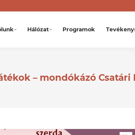
ólunk
Hálózat
Programok
Tevékeny
játékok – mondókázó Csatári 