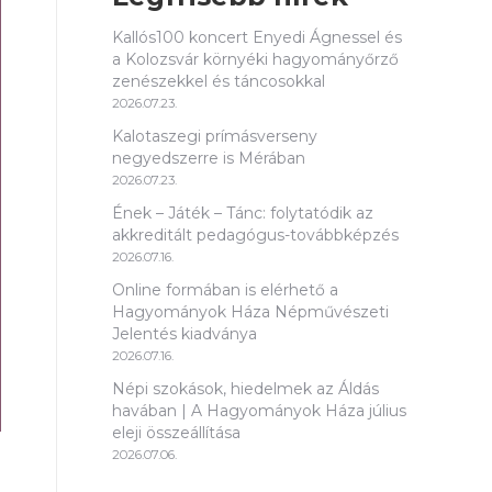
Kallós100 koncert Enyedi Ágnessel és
a Kolozsvár környéki hagyományőrző
zenészekkel és táncosokkal
2026.07.23.
Kalotaszegi prímásverseny
negyedszerre is Mérában
2026.07.23.
Ének – Játék – Tánc: folytatódik az
akkreditált pedagógus-továbbképzés
2026.07.16.
Online formában is elérhető a
Hagyományok Háza Népművészeti
Jelentés kiadványa
2026.07.16.
Népi szokások, hiedelmek az Áldás
havában | A Hagyományok Háza július
eleji összeállítása
2026.07.06.