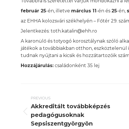
Továbbra is szeretettel várjuk mondókázni a l
február 25
-én, illetve
március 11
-én és
25
-én,
az EHHA kolozsvári székhelyén – Főtér 29. szá
Jelentkezés: toth.katalin@ehh.ro
A karonülő és totyogó korosztálynak szóló al
játékok a továbbiakban otthon, eszköztelenül i
tudnak nyújtani a kicsik és hozzátartozóik szám
Hozzájárulás:
családonként 35 lej
Post
PREVIOUS
navigation
Akkreditált továbbképzés
pedagógusoknak
Previous
post:
Sepsiszentgyörgyön