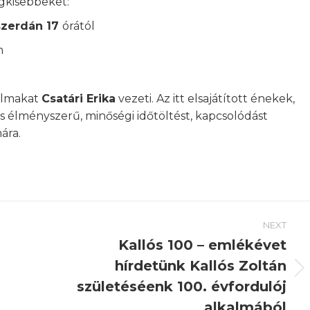
egkisebbeket:
szerdán 17
órától
m
kalmakat
Csatári Erika
vezeti. Az itt elsajátított énekek,
s élményszerű, minőségi időtöltést, kapcsolódást
ára.
NEXT
Kallós 100 – emlékévet
hírdetünk Kallós Zoltán
Next
születéséenk 100. évfordulój
post:
alkalmából