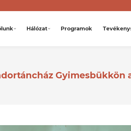
ólunk
Hálózat
Programok
Tevékeny
ándortáncház Gyimesbükkön 