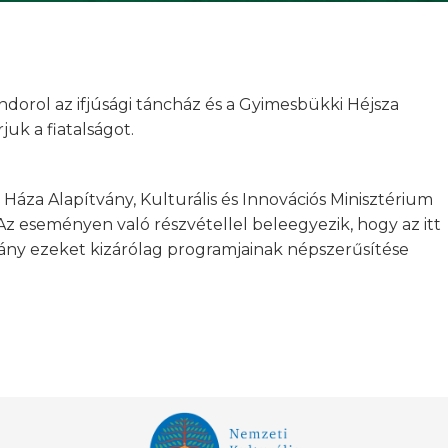
orol az ifjúsági táncház és a Gyimesbükki Héjsza
uk a fiatalságot.
áza Alapítvány, Kulturális és Innovációs Minisztérium
Az eseményen való részvétellel beleegyezik, hogy az itt
tvány ezeket kizárólag programjainak népszerűsítése