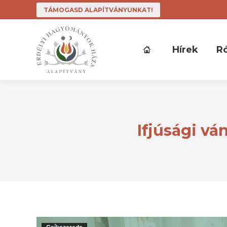
TÁMOGASD ALAPÍTVÁNYUNKAT!
Hírek
R
Ifjúsági v