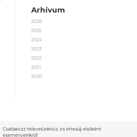
Arhívum
2026
2025
2024
2023
2022
2021
2020
Csatlakozz hírlevelünkhöz, és értesülj elsőként
eseményeinkről!