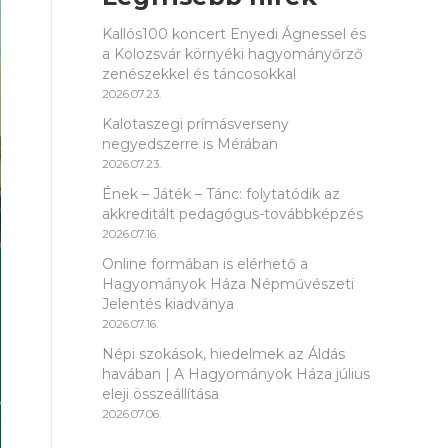
Kallós100 koncert Enyedi Ágnessel és
a Kolozsvár környéki hagyományőrző
zenészekkel és táncosokkal
2026.07.23.
Kalotaszegi prímásverseny
negyedszerre is Mérában
2026.07.23.
Ének – Játék – Tánc: folytatódik az
akkreditált pedagógus-továbbképzés
2026.07.16.
Online formában is elérhető a
Hagyományok Háza Népművészeti
Jelentés kiadványa
2026.07.16.
Népi szokások, hiedelmek az Áldás
havában | A Hagyományok Háza július
eleji összeállítása
2026.07.06.