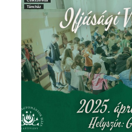
Csíkszereda
Táncház