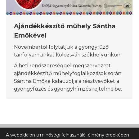
Ajándékkészítő műhely Sántha
Emőkével
Novembertől folytatjuk a gyöngyfűző
tanfolyamunkat kolozsvári székhelyünkön.
A heti rendszereséggel megszervezett
ajándékkészítő műhelyfoglalkozások során
Sántha Emőke kalauzolja a résztvevőket a
gyöngyfűzés és gyöngyhímzés rejtelmeibe.
A weboldalon a minőségi felhasználói élmény érdekében