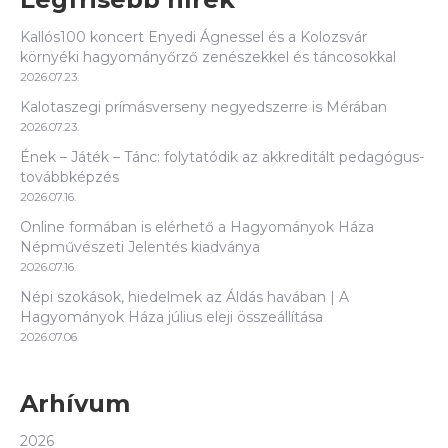
Kallós100 koncert Enyedi Ágnessel és a Kolozsvár
környéki hagyományőrző zenészekkel és táncosokkal
2026.07.23.
Kalotaszegi prímásverseny negyedszerre is Mérában
2026.07.23.
Ének – Játék – Tánc: folytatódik az akkreditált pedagógus-
továbbképzés
2026.07.16.
Online formában is elérhető a Hagyományok Háza
Népművészeti Jelentés kiadványa
2026.07.16.
Népi szokások, hiedelmek az Áldás havában | A
Hagyományok Háza július eleji összeállítása
2026.07.06.
Arhívum
2026