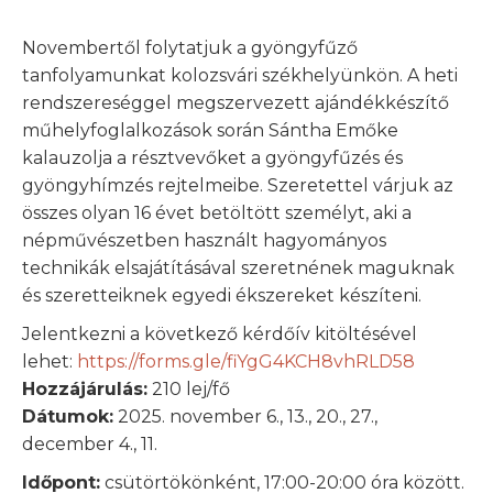
Novembertől folytatjuk a gyöngyfűző
tanfolyamunkat kolozsvári székhelyünkön. A heti
rendszereséggel megszervezett ajándékkészítő
műhelyfoglalkozások során Sántha Emőke
kalauzolja a résztvevőket a gyöngyfűzés és
gyöngyhímzés rejtelmeibe. Szeretettel várjuk az
összes olyan 16 évet betöltött személyt, aki a
népművészetben használt hagyományos
technikák elsajátításával szeretnének maguknak
és szeretteiknek egyedi ékszereket készíteni.
Jelentkezni a következő kérdőív kitöltésével
lehet:
https://forms.gle/fiYgG4KCH8vhRLD58
Hozzájárulás:
210 lej/fő
Dátumok:
2025. november 6., 13., 20., 27.,
december 4., 11.
Időpont:
csütörtökönként, 17:00-20:00 óra között.