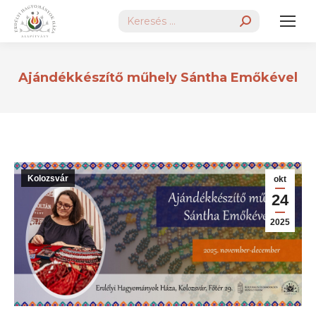
Search:
Ajándékkészítő műhely Sántha Emőkével
Kolozsvár
okt
24
2025