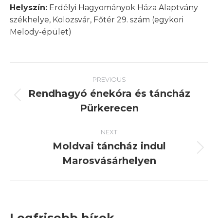
Helyszín:
Erdélyi Hagyományok Háza Alaptvány
székhelye, Kolozsvár, Főtér 29. szám (egykori
Melody-épület)
Post
PREVIOUS
navigation
Rendhagyó énekóra és táncház
Previous
Pürkerecen
post:
NEXT
Moldvai táncház indul
Next
Marosvásárhelyen
post:
Legfrisebb hírek