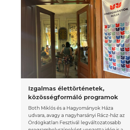
Izgalmas élettörténetek,
közösségformáló programok
Both Miklós és a Hagyományok Háza
udvara, avagy a nagyharsányi Rácz-ház az
Ördögkatlan Fesztivál legváltozatosabb
programhelyszíneként vonzotta idén is a