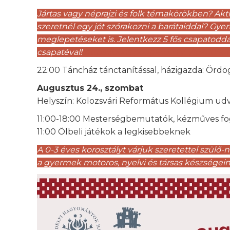
Jártas vagy néprajzi és folk témakörökben? Akt
szeretnél egy jót szórakozni a barátaiddal? Gyer
meglepetéseket is. Jelentkezz 5 fős csapatoddal
csapatéval!
https://docs.google.com/…/1c2C0i1o
22:00 Táncház tánctanítással, házigazda: Ör
Augusztus 24., szombat
Helyszín: Kolozsvári Református Kollégium ud
11:00-18:00 Mesterségbemutatók, kézműves fogl
11:00 Ölbeli játékok a legkisebbeknek
A 0-3 éves korosztályt várjuk szeretettel szülő
a gyermek motoros, nyelvi és társas készségeine