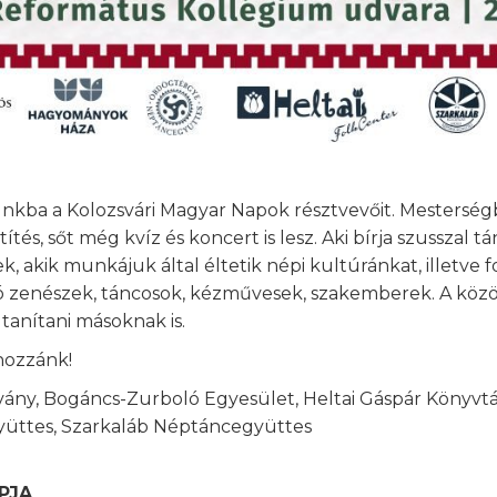
kba a Kolozsvári Magyar Napok résztvevőit. Mestersé
ítés, sőt még kvíz és koncert is lesz. Aki bírja szussza
k, akik munkájuk által éltetik népi kultúránkat, illetve f
ó zenészek, táncosok, kézművesek, szakemberek. A közö
 tanítani másoknak is.
hozzánk!
y, Bogáncs-Zurboló Egyesület, Heltai Gáspár Könyvtári 
yüttes, Szarkaláb Néptáncegyüttes
APJA