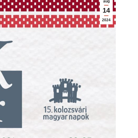
aug
14
2024