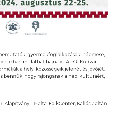
gbemutatók, gyermekfoglalkozások, népmese,
l táncházban mulathat hajnalig. A FOLKudvar
ormálják a helyi közösségeik jelenét és jövőjét.
s bennük, hogy rajonganak a népi kultúráért,
Alapítvány – Heltai FolkCenter, Kallós Zoltán