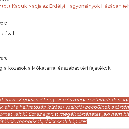
itott Kapuk Napja az Erdélyi Hagyományok Házában (eh
vara
ndával
vara
alkozások a Mókatárral és szabadtéri fajátékok
 közösségnek szól, egyszeri és megismételhetetlen. Ig
, ahol a hallgatóság jelzései, reakciói beépülnek a törté
t vált ki. Ezt az együtt megélt történetet „aki nem hiszi
játékok, mondókák, dalocskák képezik.