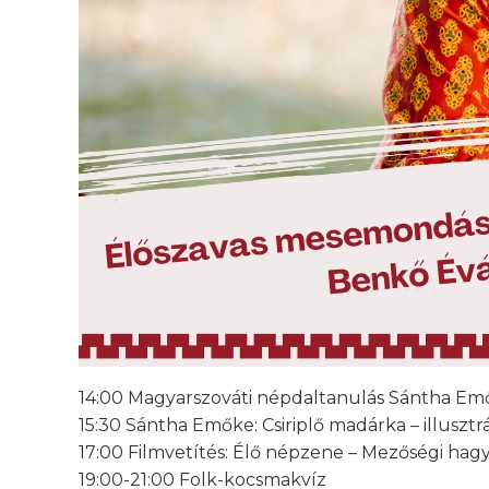
14:00 Magyarszováti népdaltanulás Sántha Em
15:30 Sántha Emőke: Csiriplő madárka – illus
17:00 Filmvetítés: Élő népzene – Mezőségi ha
19:00-21:00 Folk-kocsmakvíz