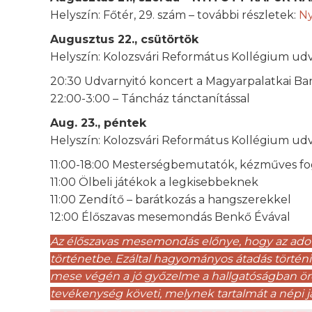
Helyszín: Főtér, 29. szám – további részletek:
Ny
Augusztus 22., csütörtök
Helyszín: Kolozsvári Református Kollégium ud
20:30 Udvarnyitó koncert a Magyarpalatkai Ba
22:00-3:00 – Táncház tánctanítással
Aug. 23., péntek
Helyszín: Kolozsvári Református Kollégium ud
11:00-18:00 Mesterségbemutatók, kézműves fogl
11:00 Ölbeli játékok a legkisebbeknek
11:00 Zendítő – barátkozás a hangszerekkel
12:00 Élőszavas mesemondás Benkő Évával
Az élőszavas mesemondás előnye, hogy az adott
történetbe. Ezáltal hagyományos átadás történik
mese végén a jó győzelme a hallgatóságban öröme
tevékenység követi, melynek tartalmát a népi 