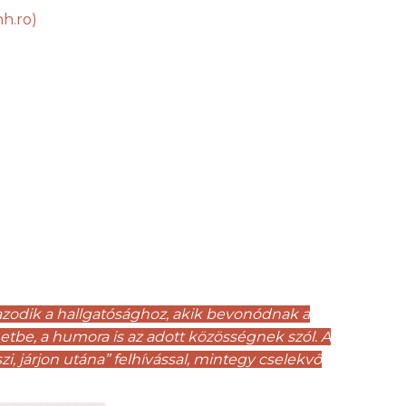
h.ro)
azodik a hallgatósághoz, akik bevonódnak a
netbe, a humora is az adott közösségnek szól. A
, járjon utána” felhívással, mintegy cselekvő