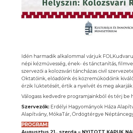
Idén harmadik alkalommal várjuk FOLKudvarun
népi kézművesség, ének- és tánctanítás, filmvet
szervezői a kolozsvári táncházas civil szervezete
Oktatóink, előadóink és közreműködőink kivál
érzik lüktetését, értik a nyelvét és meg akarják
Válogass kedvedre programjainkból és térj be 
Szervezők:
Erdélyi Hagyományok Háza Alapítván
Alapítvány, MókaTár, Ördögtérgye Néptánceg
PROGRAM:
Augusztus 21., szerda – NYITOTT KAPUK N