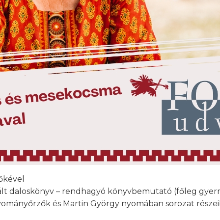
őkével
ztrált daloskönyv – rendhagyó könyvbemutató (főleg gy
gyományőrzők és Martin György nyomában sorozat részei