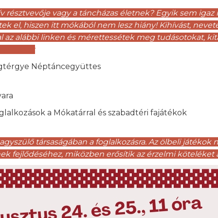
ív résztvevője vagy a táncházas életnek? Egyik sem igaz 
tek el, hiszen itt mókából nem lesz hiány! Kihívást, neveté
 az alábbi linken és mérettessétek meg tudásotokat, kitar
NaE…/edit
dögtérgye Néptáncegyüttes
vara
alkozások a Mókatárral és szabadtéri fajátékok
-nagyszülő társaságában a foglalkozásra. Az ölbeli játék
k fejlődéséhez, miközben erősítik az érzelmi köteléket a