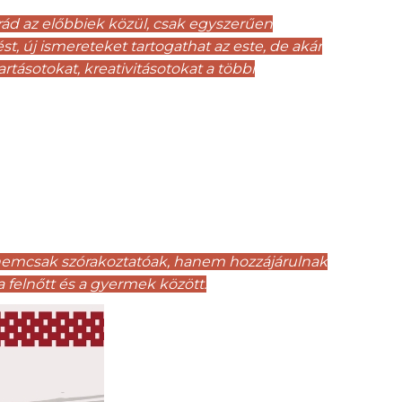
rád az előbbiek közül, csak egyszerűen
st, új ismereteket tartogathat az este, de akár
tásotokat, kreativitásotokat a többi
ok nemcsak szórakoztatóak, hanem hozzájárulnak
 felnőtt és a gyermek között.