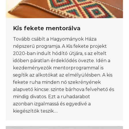
Kis fekete mentorálva
Tovább csábít a Hagyományok Háza
népszerű programja. A Kis fekete projekt
2020-ban indult hódító útjára, s az eltelt
időben páratlan érdeklődés övezte. Idén a
kezdeményezők mentorprogrammal is
segítik az alkotókat az elmélyülésben. A kis
fekete ruha minden nő szekrényének
alapvető kincse: szinte bárhova felvehető és
mindig divatos. Ezt a ruhadarabot
azonban izgalmassá és egyedivé a
kiegészítők teszik.…