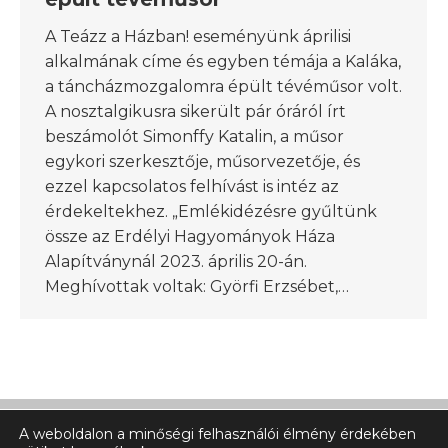
A Teázz a Házban! eseményünk áprilisi
alkalmának címe és egyben témája a Kaláka,
a táncházmozgalomra épült tévéműsor volt.
A nosztalgikusra sikerült pár óráról írt
beszámolót Simonffy Katalin, a műsor
egykori szerkesztője, műsorvezetője, és
ezzel kapcsolatos felhívást is intéz az
érdekeltekhez. „Emlékidézésre gyűltünk
össze az Erdélyi Hagyományok Háza
Alapítványnál 2023. április 20-án.
Meghívottak voltak: Györfi Erzsébet,…
A weboldalon a minőségi felhasználói élmény érdekében