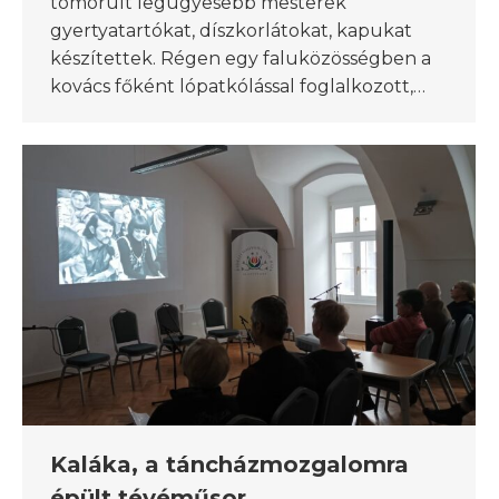
tömörült legügyesebb mesterek
gyertyatartókat, díszkorlátokat, kapukat
készítettek. Régen egy faluközösségben a
kovács főként lópatkólással foglalkozott,…
Kaláka, a táncházmozgalomra
épült tévéműsor