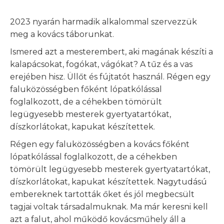
2023 nyarán harmadik alkalommal szervezzük
meg a kovács táborunkat.
Ismered azt a mesterembert, aki magának készíti a
kalapácsokat, fogókat, vágókat? A tűz és a vas
erejében hisz. Üllőt és fújtatót használ. Régen egy
faluközösségben főként lópatkólással
foglalkozott, de a céhekben tömörült
legügyesebb mesterek gyertyatartókat,
díszkorlátokat, kapukat készítettek.
Régen egy faluközösségben a kovács főként
lópatkólással foglalkozott, de a céhekben
tömörült legügyesebb mesterek gyertyatartókat,
díszkorlátokat, kapukat készítettek. Nagytudású
embereknek tartották őket és jól megbecsült
tagjai voltak társadalmuknak. Ma már keresni kell
azt a falut, ahol működő kovácsműhely áll a