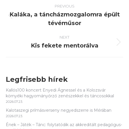
Post
PREVIOUS
navigation
Kaláka, a táncházmozgalomra épült
Previous
tévéműsor
post:
NEXT
Kis fekete mentorálva
Next
post:
Legfrisebb hírek
Kallós100 koncert Enyedi Ágnessel és a Kolozsvár
környéki hagyományőrző zenészekkel és táncosokkal
2026.07.23.
Kalotaszegi prímásverseny negyedszerre is Mérában
2026.07.23.
Ének – Játék – Tánc: folytatódik az akkreditált pedagógus-