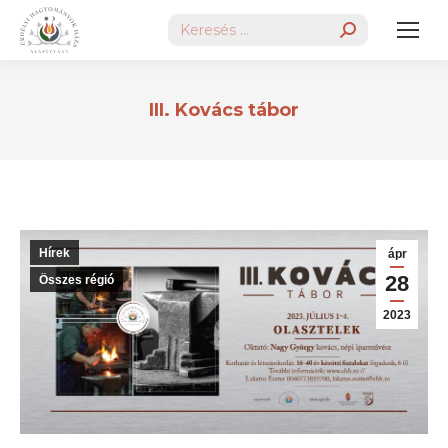
Search:
III. Kovács tábor
Hírek
ápr
28
Összes régió
2023