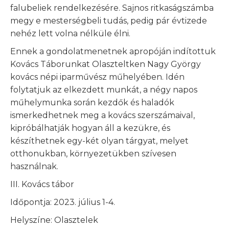
falubeliek rendelkezésére. Sajnos ritkaságszámba
megy e mesterségbeli tudás, pedig pár évtizede
nehéz lett volna nélküle élni.
Ennek a gondolatmenetnek apropóján indítottuk
Kovács Táborunkat Olaszteltken Nagy György
kovács népi iparművész műhelyében. Idén
folytatjuk az elkezdett munkát, a négy napos
műhelymunka során kezdők és haladók
ismerkedhetnek meg a kovács szerszámaival,
kipróbálhatják hogyan áll a kezükre, és
készíthetnek egy-két olyan tárgyat, melyet
otthonukban, környezetükben szívesen
használnak.
III. Kovács tábor
Időpontja: 2023. július 1-4.
Helyszíne: Olasztelek