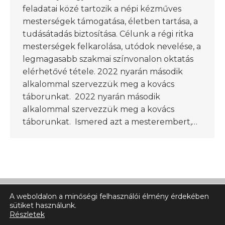
feladatai közé tartozik a népi kézműves
mesterségek támogatása, életben tartása, a
tudásátadás biztosítása. Célunk a régi ritka
mesterségek felkarolása, utódok nevelése, a
legmagasabb szakmai színvonalon oktatás
elérhetővé tétele. 2022 nyarán második
alkalommal szervezzük meg a kovács
táborunkat. 2022 nyarán második
alkalommal szervezzük meg a kovács
táborunkat. Ismered azt a mesterembert,…
A weboldalon a minőségi felhasználói élmény érdekében
sütiket használunk.
Részletek