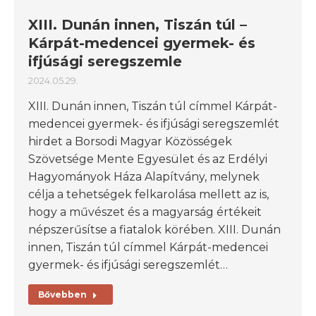
XIII. Dunán innen, Tiszán túl –
Kárpát-medencei gyermek- és
ifjúsági seregszemle
2024.05.29.
XIII. Dunán innen, Tiszán túl címmel Kárpát-
medencei gyermek- és ifjúsági seregszemlét
hirdet a Borsodi Magyar Közösségek
Szövetsége Mente Egyesület és az Erdélyi
Hagyományok Háza Alapítvány, melynek
célja a tehetségek felkarolása mellett az is,
hogy a művészet és a magyarság értékeit
népszerűsítse a fiatalok körében. XIII. Dunán
innen, Tiszán túl címmel Kárpát-medencei
gyermek- és ifjúsági seregszemlét…
Bővebben