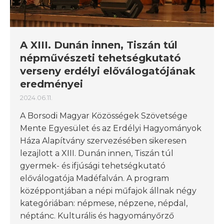
A XIII. Dunán innen, Tiszán túl
népművészeti tehetségkutató
verseny erdélyi előválogatójának
eredményei
2024.06.11.
A Borsodi Magyar Közösségek Szövetsége
Mente Egyesület és az Erdélyi Hagyományok
Háza Alapítvány szervezésében sikeresen
lezajlott a XIII. Dunán innen, Tiszán túl
gyermek- és ifjúsági tehetségkutató
előválogatója Madéfalván. A program
középpontjában a népi műfajok állnak négy
kategóriában: népmese, népzene, népdal,
néptánc. Kulturális és hagyományőrző