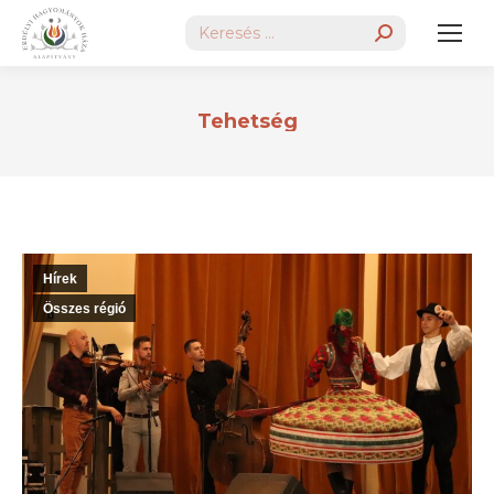
Search:
Tehetség
Hírek
Összes régió