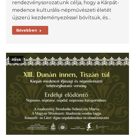
rendezvénysorozatunk célja, hogy a Kárpát-
medence kulturális-népművészeti életét
újszerű kezdeményezéssel bővítsük, és…
Bővebben
Hírek